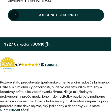
ŠPERKY NA MIERU
1 919 €
KOMBINOVANÉ ZLATO
STRIEBORNÉ
POSTRANNÉ DRAHOKAMY
ZLATÉ
VÝPREDAJ
VÝPREDAJ
Možnosti doručenia
DOHODNÚŤ STRETNUTIE
PLATINOVÉ
HALO
PODĽA ŠTÝLU
STRIEBORNÉ
ŠPERKY ČO POMÁHAJÚ
PODĽA MATERIÁLU
+ 288 €
EXPRESNÁ VÝROBA
JEDNODUCHÉ
TRI DRAHOKAMY
PLATINOVÉ
PODĽA ŠTÝLU
ZLATÉ
PODĽA TYPU
BEZ KAMEŇA
NAPICHOVACIE
VINTAGE
1 727 €
s kódom
SUN10
.
NÁUŠNICE
STRIEBORNÉ
PODĽA ŠTÝLU
ETERNITY
KRUHOVÉ
SET ZÁSNUBNÉHO PRSTEŇA A
SOLITÉR
PRSTENE
PLATINOVÉ
OBRÚČOK
4.9
710 recenzií
VYKROJENÉ
MINIMALISTICKÉ
NARODENIE DIEŤAŤA
PRÍVESKY
NETRADIČNÉ
VINTAGE
PODĽA ŠTÝLU
VISIACE
Ružové zlato predstavuje šperkárske umenie aj číru radosť z krásneho.
PERSONALIZOVANÉ
NÁRAMKY
ETERNITY
Užite si s ním chvíľky pozornosti, bude vo vás vzbudzovať túžby a
NETRADIČNÉ
ZOSTAVTE SI PRSTEŇ
SOLITÉR
kreatívny prístup ku zbožňovaniu života. Nie je tak žiadnym
SO ZNAMENÍM ZVEROKRUHU
SETY
prekvapením, prečo medzi jeho hrdé nositeľky patria tieto nádherné
MINIMALISTICKÉ
ZAČAŤ S PRSTEŇOM
TEPANÉ
náušnice s diamantmi. Hnedá farba žiarivých skvostov zaujme na prvý
V TVARE SRDCA
pohľad a jasne dáva najavo, aký jedinečný a decentný vkus máte.
MINIMALISTICKÉ
PÁNSKE ŠPERKY
VIAC INFORMÁCIÍ