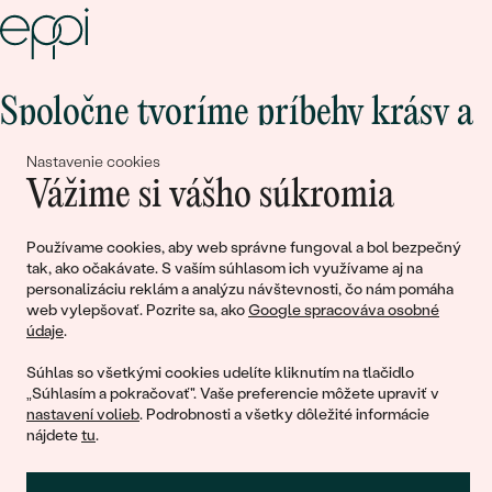
Spoločne tvoríme príbehy krásy a
lásky
Nastavenie cookies
Vážime si vášho súkromia
Pripojte sa k nám!
Používame cookies, aby web správne fungoval a bol bezpečný
tak, ako očakávate. S vaším súhlasom ich využívame aj na
personalizáciu reklám a analýzu návštevnosti, čo nám pomáha
web vylepšovať. Pozrite sa, ako
Google spracováva osobné
údaje
.
Súhlas so všetkými cookies udelíte kliknutím na tlačidlo
„Súhlasím a pokračovať". Vaše preferencie môžete upraviť v
nastavení volieb
. Podrobnosti a všetky dôležité informácie
© 2011 - 2026, Eppi.sk
nájdete
tu
.