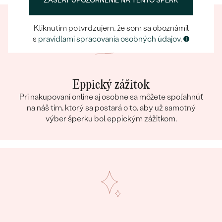
ZASLAŤ UPOZORNENIE NA TENTO ŠPERK
Kliknutím potvrdzujem, že som sa oboznámil
s
pravidlami spracovania osobných údajov
.
Eppický zážitok
Pri nakupovaní online aj osobne sa môžete spoľahnúť
na náš tím, ktorý sa postará o to, aby už samotný
výber šperku bol eppickým zážitkom.