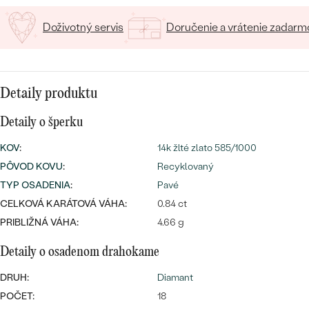
SALT AND PEPPER DIAMANT
LUXUSNÉ
CENOVO DOSTUPNÉ
S DRAHOKAMAMI
Doživotný servis
Doručenie a vrátenie zadarm
DRAHOKAM
LUXUSNÉ
S LAB GROWN DIAMANTMI
Najpredávanejšie
PODĽA MATERIÁLU
S PERLAMI
Detaily produktu
svadobné
ZLATO
Detaily o šperku
obrúčky
PODĽA ŠTÝLU
PLATINA
KOV
:
14k žlté zlato 585/1000
PERSONALIZOVANÉ
PÔVOD KOVU
:
Recyklovaný
STRIEBRO
TYP OSADENIA
:
Pavé
SYMBOLICKÉ
CELKOVÁ KARÁTOVÁ VÁHA:
0.84 ct
PREZRIEŤ
PRIBLIŽNÁ VÁHA:
4.66 g
MINIMALISTICKÉ
Detaily o osadenom drahokame
PODĽA PRÍLEŽITOSTI
DRUH:
Diamant
POČET:
18
PODĽA FARBY