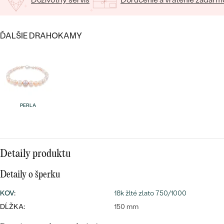
SALT AND PEPPER DIAMANT
LUXUSNÉ
CENOVO DOSTUPNÉ
S DRAHOKAMAMI
DRAHOKAM
ĎALŠIE DRAHOKAMY
LUXUSNÉ
S LAB GROWN DIAMANTMI
Najpredávanejšie
PODĽA MATERIÁLU
S PERLAMI
svadobné
ZLATO
obrúčky
PODĽA ŠTÝLU
PLATINA
PERLA
PERSONALIZOVANÉ
STRIEBRO
SYMBOLICKÉ
PREZRIEŤ
Detaily produktu
MINIMALISTICKÉ
Detaily o šperku
PODĽA PRÍLEŽITOSTI
KOV
:
18k žlté zlato 750/1000
DĹŽKA:
150 mm
PODĽA FARBY