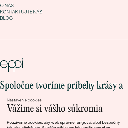
O NÁS
KONTAKTUJTE NÁS
BLOG
Spoločne tvoríme príbehy krásy a
lásky
Nastavenie cookies
Vážime si vášho súkromia
Pripojte sa k nám!
Používame cookies, aby web správne fungoval a bol bezpečný
tak, ako očakávate. S vaším súhlasom ich využívame aj na