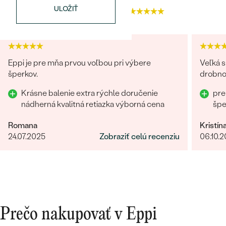
ULOŽIŤ
4.9
4.9
Eppi je pre mňa prvou voľbou pri výbere
Veľká s
šperkov.
drobnos
Bestsellery
Krásne balenie extra rýchle doručenie
pre
nádherná kvalitná retiazka výborná cena
šp
Romana
Kristín
OBJAVIŤ
24.07.2025
Zobraziť celú recenziu
06.10.
Prečo nakupovať v Eppi