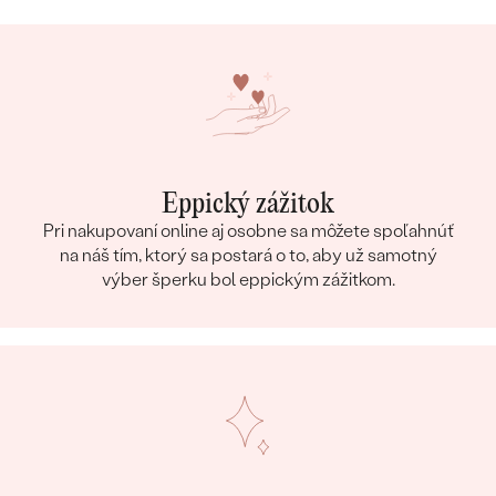
Eppický zážitok
Pri nakupovaní online aj osobne sa môžete spoľahnúť
na náš tím, ktorý sa postará o to, aby už samotný
výber šperku bol eppickým zážitkom.