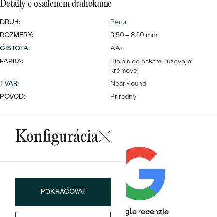
Najpredávanejšie
Detaily o osadenom drahokame
Najpredávanejšie
PODĽA TVARU DRAHOKAMU
náušnice
DRUH:
Perla
ROZMERY:
3.50 – 8.50 mm
NA MIERU
prstene
ČISTOTA
:
AA+
Personalizované
FARBA:
DIAMANTY
Biela s odleskami ružovej a
krémovej
PREZRIEŤ
prívesky
TVAR
:
Near Round
PREZRIEŤ
PÔVOD:
Prírodný
OBJAVIŤ
Wave kolekcia
Konfigurácia
OBJAVIŤ
POKRAČOVAT
Heuréka recenzie
Google recenzie