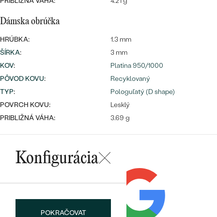
PRIBLIŽNÁ VÁHA:
4.21 g
Dámska obrúčka
HRÚBKA:
1.3 mm
ŠÍRKA
:
3 mm
KOV
:
Platina 950/1000
PÔVOD KOVU
:
Recyklovaný
TYP
:
Pologuľatý (D shape)
POVRCH KOVU:
Lesklý
PRIBLIŽNÁ VÁHA:
3.69 g
Konfigurácia
POKRAČOVAT