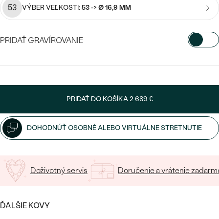
Najpredávanejšie
53
VÝBER VEĽKOSTI:
53 -> Ø 16,9 MM
Najpredávanejšie
PODĽA TVARU DRAHOKAMU
náušnice
NA MIERU
prstene
PRIDAŤ GRAVÍROVANIE
Personalizované
VYBERTE FONT
DIAMANTY
PREZRIEŤ
prívesky
Napíšte iniciály/text
PREZRIEŤ
PRIDAŤ DO KOŠÍKA
2 689 €
15
/ 15 ZNAKOV
DOHODNÚŤ OSOBNÉ ALEBO VIRTUÁLNE STRETNUTIE
OBJAVIŤ
Wave kolekcia
Doživotný servis
Doručenie a vrátenie zadarm
OBJAVIŤ
ĎALŠIE KOVY