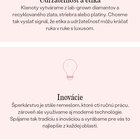
Udržateľnosť a etika
Klenoty vytvárame z lab-grown diamantov a
recyklovaného zlata, striebra alebo platiny. Chceme
tak vyslať signál, že etika a udržateľnosť môžu kráčať
ruka v ruke s luxusom.
Inovácie
Šperkárstvo je stále remeslom, ktoré ctí ručnú prácu,
zároveň ale využívame aj moderné technológie.
Spájame tak tradíciu s inováciou a vyrábame pre vás to
najlepšie z každej oblasti.