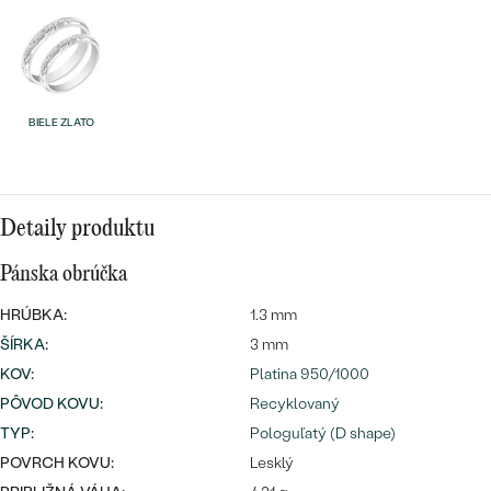
BIELE ZLATO
Bestsellery
Detaily produktu
Pánska obrúčka
OBJAVIŤ
HRÚBKA:
1.3 mm
ŠÍRKA
:
3 mm
KOV
:
Platina 950/1000
PÔVOD KOVU
:
Recyklovaný
TYP
:
Pologuľatý (D shape)
POVRCH KOVU:
Lesklý