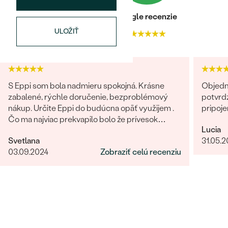
Heuréka recenzie
Google recenzie
ULOŽIŤ
4.9
4.9
S Eppi som bola nadmieru spokojná. Krásne
Objedn
zabalené, rýchle doručenie, bezproblémový
potvrdz
nákup. Určite Eppi do budúcna opäť využijem .
pripoje
Čo ma najviac prekvapilo bolo že prívesok
Lucia
vyzeral v reáli ešte lepšie ako na fotkách.
Svetlana
31.05.
Ďakujem Eppi. PS: Určite by som aktualizovala
03.09.2024
Zobraziť celú recenziu
fotky pri týchto príveskom. V realite je to
prepracovanie oveľa viditelnejšie a krajšie ako na
fotkách.