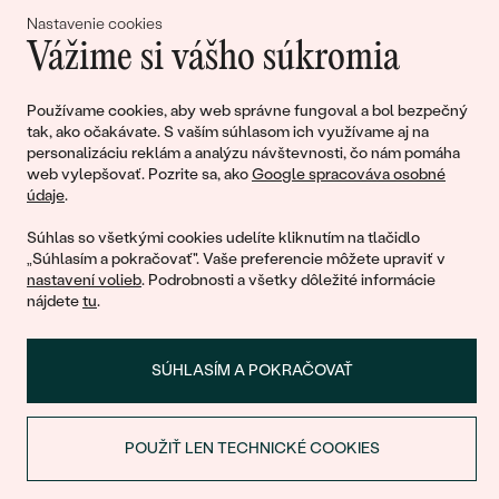
Nastavenie cookies
Vážime si vášho súkromia
Pripojte sa k nám!
Používame cookies, aby web správne fungoval a bol bezpečný
tak, ako očakávate. S vaším súhlasom ich využívame aj na
personalizáciu reklám a analýzu návštevnosti, čo nám pomáha
web vylepšovať. Pozrite sa, ako
Google spracováva osobné
údaje
.
Súhlas so všetkými cookies udelíte kliknutím na tlačidlo
„Súhlasím a pokračovať". Vaše preferencie môžete upraviť v
nastavení volieb
. Podrobnosti a všetky dôležité informácie
© 2011 - 2026, Eppi.sk
nájdete
tu
.
SÚHLASÍM A POKRAČOVAŤ
POUŽIŤ LEN TECHNICKÉ COOKIES
Nákupný košík
ZĽAVA NA PRVÝ NÁKUP