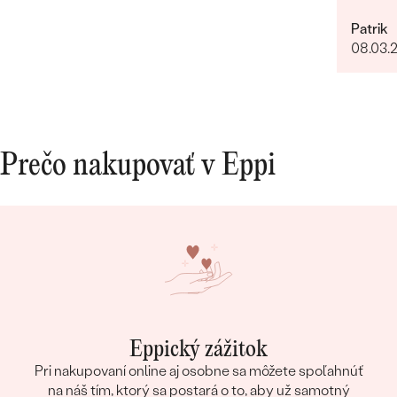
Rych
Patrik
lud
08.03.
Prečo nakupovať v Eppi
Eppický zážitok
Pri nakupovaní online aj osobne sa môžete spoľahnúť
na náš tím, ktorý sa postará o to, aby už samotný