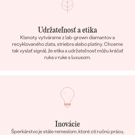
Udržateľnosť a etika
Klenoty vytvárame z lab-grown diamantov a
recyklovaného zlata, striebra alebo platiny. Chceme
tak vyslať signál, že etika a udržateľnosť môžu kráčať
ruka v ruke s luxusom.
Inovácie
Šperkárstvo je stále remeslom, ktoré ctí ručnú prácu,