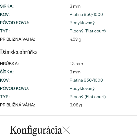
ŠÍRKA
:
3 mm
KOV
:
Platina 950/1000
PÔVOD KOVU
:
Recyklovaný
TYP
:
Plochý (Flat court)
PRIBLIŽNÁ VÁHA:
4.53 g
Dámska obrúčka
HRÚBKA:
1.3 mm
ŠÍRKA
:
3 mm
KOV
:
Platina 950/1000
PÔVOD KOVU
:
Recyklovaný
TYP
:
Plochý (Flat court)
PRIBLIŽNÁ VÁHA:
3.98 g
Konfigurácia