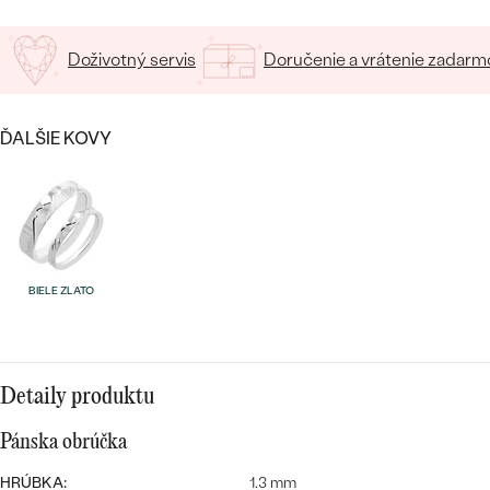
Doživotný servis
Doručenie a vrátenie zadarm
ĎALŠIE KOVY
Bestsellery
OBJAVIŤ
BIELE ZLATO
Detaily produktu
Pánska obrúčka
HRÚBKA:
1.3 mm