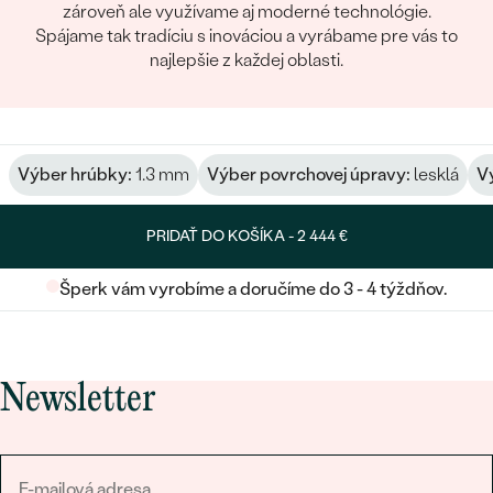
zároveň ale využívame aj moderné technológie.
Spájame tak tradíciu s inováciou a vyrábame pre vás to
najlepšie z každej oblasti.
Výber hrúbky:
1.3 mm
Výber povrchovej úpravy:
lesklá
Vý
PRIDAŤ DO KOŠÍKA -
2 444 €
Šperk vám vyrobíme a doručíme do 3 - 4 týždňov.
Newsletter