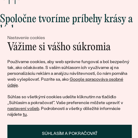
Spoločne tvoríme príbehy krásy a
lásky
Nastavenie cookies
Vážime si vášho súkromia
Pripojte sa k nám!
Používame cookies, aby web správne fungoval a bol bezpečný
tak, ako očakávate. S vaším súhlasom ich využívame aj na
personalizáciu reklám a analýzu návštevnosti, čo nám pomáha
web vylepšovať. Pozrite sa, ako
Google spracováva osobné
údaje
.
Súhlas so všetkými cookies udelíte kliknutím na tlačidlo
„Súhlasím a pokračovať". Vaše preferencie môžete upraviť v
nastavení volieb
. Podrobnosti a všetky dôležité informácie
© 2011 - 2026, Eppi.sk
nájdete
tu
.
SÚHLASÍM A POKRAČOVAŤ