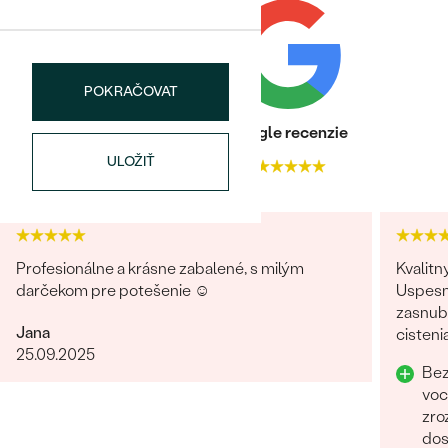
POKRAČOVAT
Heuréka recenzie
Google recenzie
ULOŽIŤ
4.9
4.9
Profesionálne a krásne zabalené, s milým
Kvalitn
darčekom pre potešenie ☺️
Uspesn
zasnubn
Jana
cisteni
25.09.2025
Odpor
Bez
voc
zro
dos