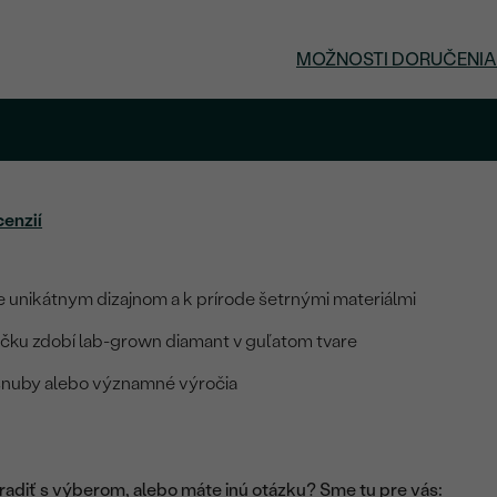
MOŽNOSTI DORUČENIA
.
cenzií
 unikátnym dizajnom a k prírode šetrnými materiálmi
účku zdobí
lab-grown
diamant v guľatom tvare
snuby alebo významné výročia
adiť s výberom, alebo máte inú otázku? Sme tu pre vás: