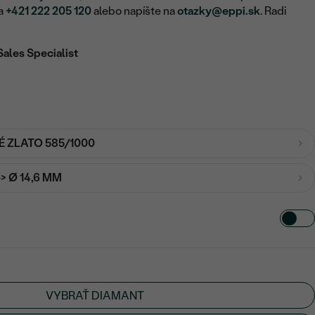
na
+421 222 205 120
alebo napíšte na
otazky@eppi.sk
. Radi
Sales Specialist
É ZLATO 585/1000
-> Ø 14,6 MM
VYBRAŤ DIAMANT