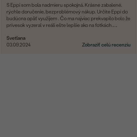
S Eppi som bola nadmieru spokojná. Krásne zabalené,
rýchle doručenie, bezproblémový nákup. Určite Eppi do
budúcna opäť využijem . Čo ma najviac prekvapilo bolo že
prívesok vyzeral v reáli ešte lepšie ako na fotkách.
Ďakujem Eppi. PS: Určite by som aktualizovala fotky pri
Svetlana
týchto príveskom. V realite je to prepracovanie oveľa
03.09.2024
Zobraziť celú recenziu
viditelnejšie a krajšie ako na fotkách.