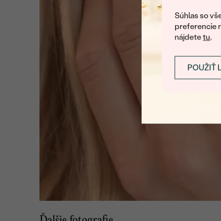
Súhlas so vše
preferencie 
nájdete
tu
.
POUŽIŤ 
Ďalšie fotografie