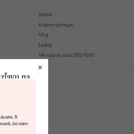
Solitér
Krapne (prongs)
1,9 g
Lesklý
14k ružové zlato 585/1000
 zľavu na
klenot
objavte svet
šperkov Eppi.
ávate. S
ítanie vám
nosti, čo nám
avový kód na