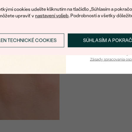
váš prvý ná
tkými cookies udelíte kliknutím na tlačidlo „Súhlasím a pokračo
môžete upraviť v
nastavení volieb
. Podrobnosti a všetky dôležit
LEN TECHNICKÉ COOKIES
SÚHLASÍM A POKRA
Prihlásiť sa a zís
Vaša e-mailová adresa je 
Zásady spracovania os