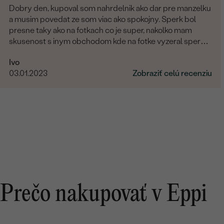
Dobry den, kupoval som nahrdelnik ako dar pre manzelku
a musim povedat ze som viac ako spokojny. Sperk bol
presne taky ako na fotkach co je super, nakolko mam
skusenost s inym obchodom kde na fotke vyzeral sperk
giganticky a prisla "miniatura". V tomto obchode fotka
Ivo
presne velkostne sedi s realitou (foto na krku). Naviac
03.01.2023
Zobraziť celú recenziu
sperk prisiel krasne zabaleny aj s rucne pisanym
odkazom. Moznost vyberu certifikatu elektronicky
alebobv papierovej forme, obrovsky vyber kamenov. No
super. Nabuduce budem urcite este objednavat!
Prečo nakupovať v Eppi