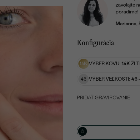
zavolajte 
poradíme!
Marianna, 
Konfigurácia
14K
VÝBER KOVU:
14K ŽLT
46
VÝBER VEĽKOSTI:
46 
PRIDAŤ GRAVÍROVANIE
VYBERTE FONT
Napíšte iniciály/text
15
/ 15 ZNAKOV