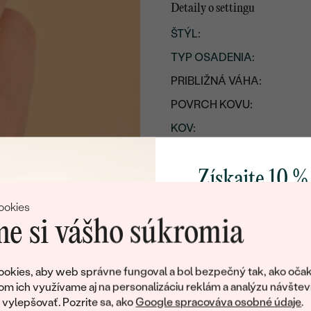
Detaily o settingu
ŠTÝL
:
TYP OSADENIA
:
PRIBLIŽNÁ VÁHA:
POVRCH KOVU:
KOV
:
Získajte 10 %
svoj prvý 
ookies
e si vášho súkromia
Pridajte sa k nám a 
poctivo vyrábaných 
okies, aby web správne fungoval a bol bezpečný tak, ako očak
Ako darček na priv
om ich využívame aj na personalizáciu reklám a analýzu návštev
obratom pošleme zľ
ylepšovať. Pozrite sa, ako
Google spracováva osobné údaje
.