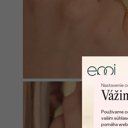
Nastavenie c
Vážim
Používame co
vaším súhlas
pomáha web v