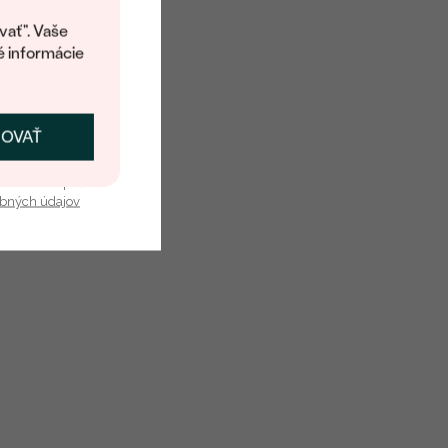
kup.
vať". Vaše
é informácie
ČOVAŤ
kať zľavu
u nás v bezpečí.
obných údajov