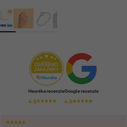
Heuréka recenzie
Google recenzie
4.9
4.9