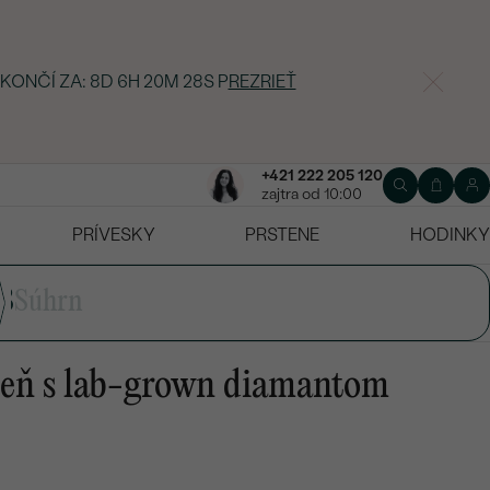
 KONČÍ ZA:
8D 6H 20M 27S
P
REZRIEŤ
+421 222 205 120
zajtra od 10:00
PRÍVESKY
PRSTENE
HODINKY
3
Súhrn
teň s lab-grown diamantom