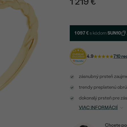
1 219 €
1 097 €
s kódom
SUN10
4.9
710 re
zásnubný prsteň zaujme
trendy prepletenú obr
dokonalý prsteň pre zá
VIAC INFORMÁCIÍ
Chcete por