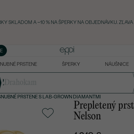
ERKY SKLADOM A −10 % NA ŠPERKY NA OBJEDNÁVKU. ZĽAVA
E
NUBNÉ PRSTENE
ŠPERKY
NÁUŠNICE
2
Drahokam
SNUBNÉ PRSTENE
S LAB-GROWN DIAMANTMI
Prepletený prs
Nelson