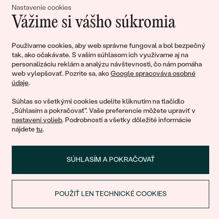
Nastavenie cookies
Vážime si vášho súkromia
Pripojte sa k nám!
Používame cookies, aby web správne fungoval a bol bezpečný
tak, ako očakávate. S vaším súhlasom ich využívame aj na
personalizáciu reklám a analýzu návštevnosti, čo nám pomáha
web vylepšovať. Pozrite sa, ako
Google spracováva osobné
údaje
.
Súhlas so všetkými cookies udelíte kliknutím na tlačidlo
„Súhlasím a pokračovať". Vaše preferencie môžete upraviť v
nastavení volieb
. Podrobnosti a všetky dôležité informácie
© 2011 - 2026, Eppi.sk
nájdete
tu
.
SÚHLASÍM A POKRAČOVAŤ
POUŽIŤ LEN TECHNICKÉ COOKIES
Nákupný košík
ZĽAVA NA PRVÝ NÁKUP