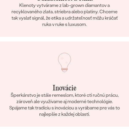
Klenoty vytvárame z lab-grown diamantov a
recyklovaného zlata, striebra alebo platiny. Chceme
tak vyslať signál, že etika a udržateľnosť môžu kráčať
ruka v ruke s luxusom.
Inovácie
Šperkárstvo je stále remeslom, ktoré ctí ručnú prácu,
zároveň ale využívame aj moderné technológie.
Spájame tak tradíciu s inováciou a vyrábame pre vás to
najlepšie z každej oblasti.