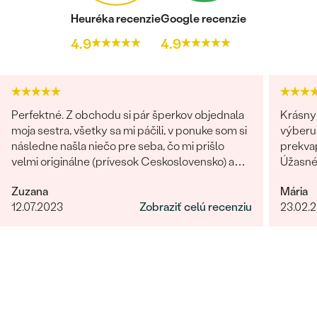
Heuréka recenzie
Google recenzie
4.9
4.9
Perfektné. Z obchodu si pár šperkov objednala
Krásny 
moja sestra, všetky sa mi páčili, v ponuke som si
výberu 
následne našla niečo pre seba, čo mi prišlo
prekvap
velmi originálne (prívesok Ceskoslovensko) a
Úžasné!
milý jemný náhrdelník Malý princ (hviezdičky),
určite
Zuzana
Mária
komunikácia a doručenie tovaru na 1 s ⭐️.
12.07.2023
Zobraziť celú recenziu
23.02.
Obchod a tovar odporúčam, kto hladá šperk,
urcite si nájde to svoje.