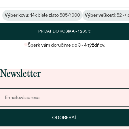
Výber kovu:
14k biele zlato 585/1000
Výber veľkosti:
52 -> 
PRIDAŤ DO KOŠÍKA -
1 269 €
Šperk vám doručíme do 3 - 4 týždňov.
Newsletter
ODOBERAŤ