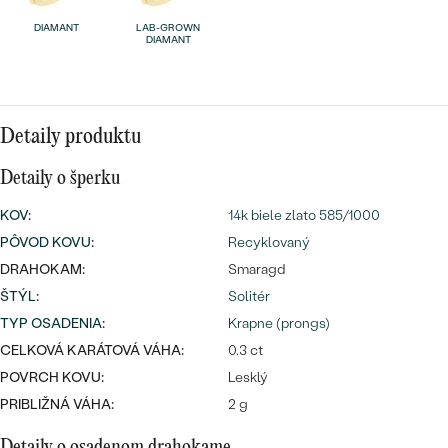
Najpredávanejšie
Najpredávanejšie
DIAMANT
LAB-GROWN
PODĽA TVARU DRAHOKAMU
DIAMANT
náušnice
NA MIERU
prstene
Personalizované
DIAMANTY
Detaily produktu
PREZRIEŤ
prívesky
Detaily o šperku
PREZRIEŤ
KOV
:
14k biele zlato 585/1000
PÔVOD KOVU
:
Recyklovaný
OBJAVIŤ
DRAHOKAM:
Smaragd
Wave kolekcia
ŠTÝL
:
Solitér
TYP OSADENIA
:
Krapne (prongs)
CELKOVÁ KARÁTOVÁ VÁHA:
0.3 ct
OBJAVIŤ
POVRCH KOVU:
Lesklý
PRIBLIŽNÁ VÁHA:
2 g
Detaily o osadenom drahokame