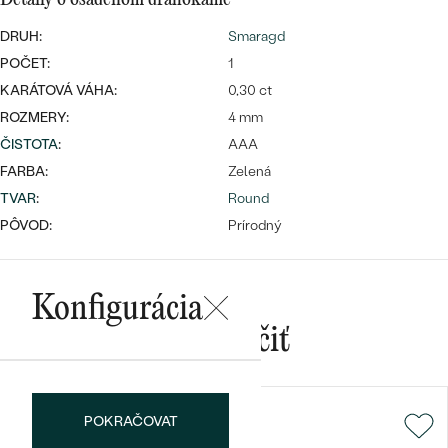
DRUH:
Smaragd
POČET:
1
KARÁTOVÁ VÁHA:
0,30 ct
ROZMERY:
4 mm
ČISTOTA
:
AAA
Bestsellery
FARBA:
Zelená
TVAR
:
Round
PÔVOD:
Prírodný
OBJAVIŤ
Konfigurácia
Mohlo by sa vám páčiť
POKRAČOVAT