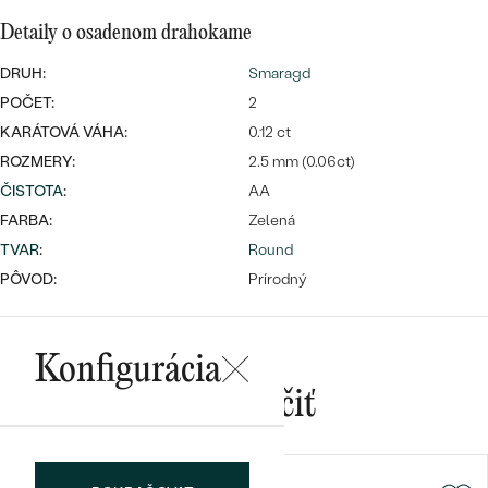
Detaily o osadenom drahokame
DRUH:
Smaragd
POČET:
2
KARÁTOVÁ VÁHA:
0.12 ct
ROZMERY:
2.5 mm (0.06ct)
Bestsellery
ČISTOTA
:
AA
FARBA:
Zelená
TVAR
:
Round
OBJAVIŤ
PÔVOD:
Prírodný
Konfigurácia
Mohlo by sa vám páčiť