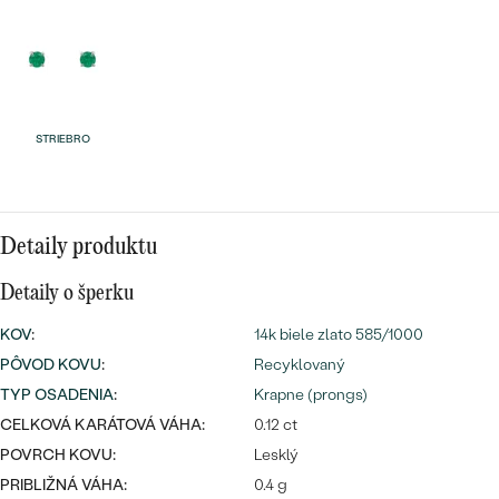
Najpredávanejšie
Najpredávanejšie
PODĽA TVARU DRAHOKAMU
náušnice
NA MIERU
prstene
Personalizované
STRIEBRO
DIAMANTY
PREZRIEŤ
prívesky
PREZRIEŤ
Detaily produktu
OBJAVIŤ
Detaily o šperku
Wave kolekcia
KOV
:
14k biele zlato 585/1000
PÔVOD KOVU
:
Recyklovaný
TYP OSADENIA
:
Krapne (prongs)
OBJAVIŤ
CELKOVÁ KARÁTOVÁ VÁHA:
0.12 ct
POVRCH KOVU:
Lesklý
PRIBLIŽNÁ VÁHA:
0.4 g