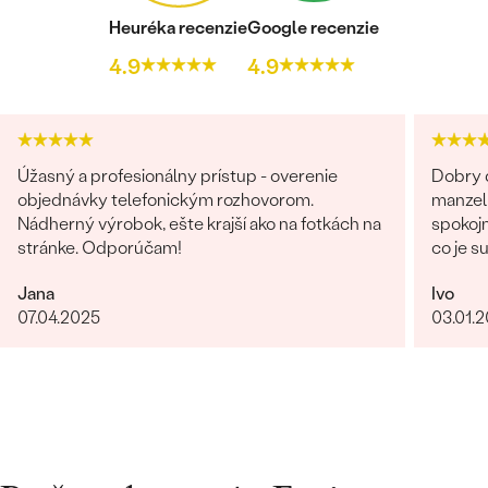
Heuréka recenzie
Google recenzie
4.9
4.9
Úžasný a profesionálny prístup - overenie
Dobry d
objednávky telefonickým rozhovorom.
manzel
Nádherný výrobok, ešte krajší ako na fotkách na
spokojn
stránke. Odporúčam!
co je s
obchod
Jana
Ivo
giganti
07.04.2025
03.01.
fotka p
krku). 
rucne 
certifi
forme,
Nabudu