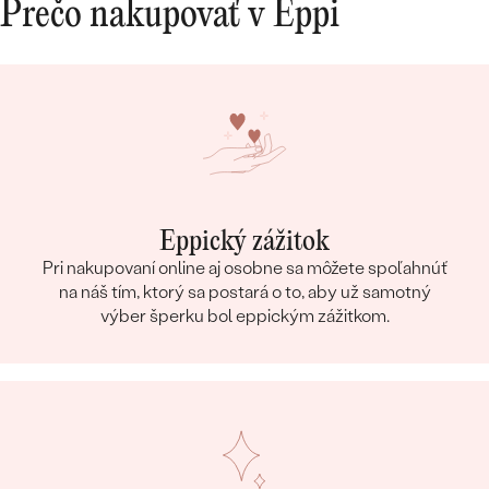
Prečo nakupovať v Eppi
Eppický zážitok
Pri nakupovaní online aj osobne sa môžete spoľahnúť
na náš tím, ktorý sa postará o to, aby už samotný
výber šperku bol eppickým zážitkom.