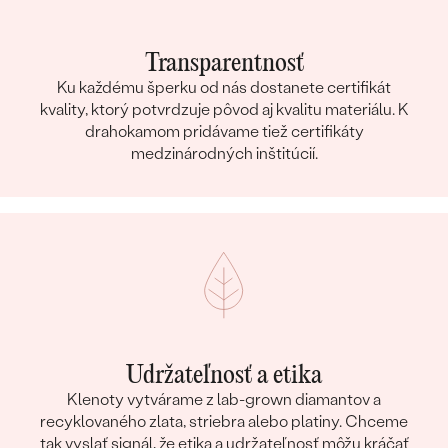
Transparentnosť
Ku každému šperku od nás dostanete certifikát
kvality, ktorý potvrdzuje pôvod aj kvalitu materiálu. K
drahokamom pridávame tiež certifikáty
medzinárodných inštitúcií.
Udržateľnosť a etika
Klenoty vytvárame z lab-grown diamantov a
recyklovaného zlata, striebra alebo platiny. Chceme
tak vyslať signál, že etika a udržateľnosť môžu kráčať