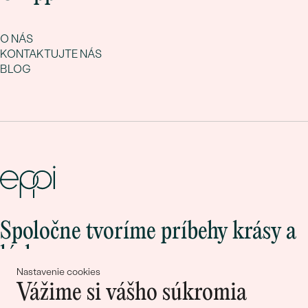
O NÁS
KONTAKTUJTE NÁS
BLOG
Spoločne tvoríme príbehy krásy a
lásky
Nastavenie cookies
Vážime si vášho súkromia
Pripojte sa k nám!