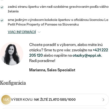
STATEMENT
ZAČAŤ S DIAMANTOM
RUČNE RYTÉ
DETSKÉ
zadnú stranu šperku vám radi ozdobíme gravírovaním podľa vášho
MEDAILÓNY
DETSKÉ ŠPERKY
PEČATNÉ
želania
ZAČAŤ S LABGROWN DIAMANTOM
S VÝPLŇOU
PIERCING
RETIAZKY
BROŠNE
sme jediným výrobcom kolekcie šperkov s oficiálnou licenciou Le
PERSONALIZOVANÉ
ZAČAŤ S FAREBNÝM DIAMANTOM
SVADOBNÉ SETY
Petit Prince Property of Pomase na Slovensku
V TVARE SRDCA
DOPLNKY
PODĽA DRAHOKAMU
VIAC INFORMÁCIÍ
PODĽA DRAHOKAMU
PODĽA DRAHOKAMU
S DIAMANTMI
PODĽA CENY
SO ZVIERATAMI
Chcete poradiť s výberom, alebo máte inú
PODĽA MATERIÁLU
S DIAMANTMI
otázku? Sme tu pre vás: zavolajte na
+421 222
DIAMANT
CENOVO DOSTUPNÉ
S DRAHOKAMAMI
205 120
alebo napíšte na
otazky@eppi.sk
.
ZLATÉ
PODĽA DRAHOKAMU
Radi poradíme!
S DRAHOKAMAMI
LAB GROWN DIAMANT
LUXUSNÉ
S PERLAMI
S DIAMANTMI
STRIEBORNÉ
Marianna, Sales Specialist
S PERLAMI
MOISSANIT
S DRAHOKAMAMI
PLATINOVÉ
PODĽA CENY
Konfigurácia
FAREBNÝ DIAMANT
PODĽA CENY
CENOVO DOSTUPNÉ
S PERLAMI
PODĽA DRAHOKAMU
ČIERNY DIAMANT
CENOVO DOSTUPNÉ
14K
VÝBER KOVU:
14K ŽLTÉ ZLATO 585/1000
LUXUSNÉ
S DIAMANTMI
PODĽA CENY