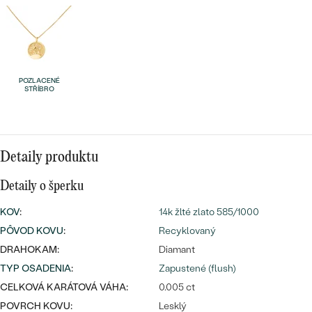
Najpredávanejšie
Najpredávanejšie
PODĽA TVARU DRAHOKAMU
náušnice
NA MIERU
prstene
Personalizované
POZLACENÉ
DIAMANTY
STŘÍBRO
PREZRIEŤ
prívesky
PREZRIEŤ
Detaily produktu
OBJAVIŤ
Detaily o šperku
Wave kolekcia
KOV
:
14k žlté zlato 585/1000
PÔVOD KOVU
:
Recyklovaný
DRAHOKAM:
Diamant
OBJAVIŤ
TYP OSADENIA
:
Zapustené (flush)
CELKOVÁ KARÁTOVÁ VÁHA:
0.005 ct
POVRCH KOVU:
Lesklý