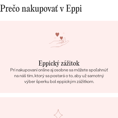
dokonalá, ako som si predstavovala. Za nás
Prečo nakupovať v Eppi
10/10.
Eppický zážitok
Pri nakupovaní online aj osobne sa môžete spoľahnúť
na náš tím, ktorý sa postará o to, aby už samotný
výber šperku bol eppickým zážitkom.