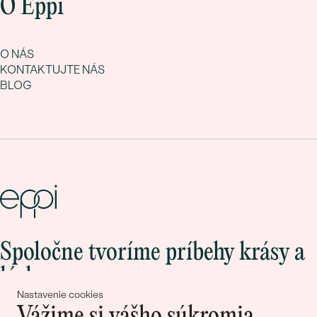
O Eppi
O NÁS
KONTAKTUJTE NÁS
BLOG
Spoločne tvoríme príbehy krásy a
lásky
Nastavenie cookies
Vážime si vášho súkromia