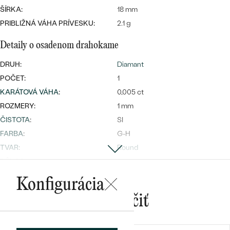
ŠÍRKA:
18 mm
PRIBLIŽNÁ VÁHA PRÍVESKU:
2.1 g
Detaily o osadenom drahokame
DRUH:
Diamant
Bestsellery
POČET:
1
KARÁTOVÁ VÁHA
:
0,005 ct
ROZMERY:
1 mm
ČISTOTA
:
SI
OBJAVIŤ
FARBA
:
G-H
TVAR
:
Round
PÔVOD:
Prírodný
Konfigurácia
Mohlo by sa vám páčiť