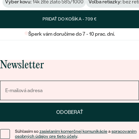
Výber kovu:
14k žlté zlato 585/1000
Voľba retiazky:
bez ret
PRIDAŤ DO KOŠÍKA -
709 €
Šperk vám doručíme do 7 - 10 prac. dní.
Newsletter
ODOBERAŤ
Súhlasím so
zasielaním komerčnej komunikácie
a
spracovaním
osobných údajov pre tieto účely
.