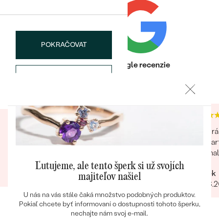
POKRAČOVAT
Heuréka recenzie
Google recenzie
Bestsellery
ULOŽIŤ
4.9
4.9
OBJAVIŤ
Krásny jedinečný šperk aj s darčekom. Ďakujem.
Krá
Spoľahlivý obchod. Určite odporúčam.
par
mal
Jana
Ľutujeme, ale tento šperk si už svojích
06.07.2024
Marek
majiteľov našiel
16.06.
U nás na vás stále čaká množstvo podobných produktov.
Pokiaľ chcete byť informovaní o dostupnosti tohoto šperku,
nechajte nám svoj e-mail.