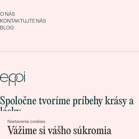
O NÁS
KONTAKTUJTE NÁS
BLOG
Spoločne tvoríme príbehy krásy a
lásky
Nastavenie cookies
Vážime si vášho súkromia
Pripojte sa k nám!