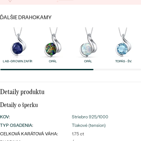
SALT AND PEPPER DIAMANT
LUXUSNÉ
CENOVO DOSTUPNÉ
S DRAHOKAMAMI
DRAHOKAM
ĎALŠIE DRAHOKAMY
LUXUSNÉ
S LAB GROWN DIAMANTMI
Najpredávanejšie
PODĽA MATERIÁLU
S PERLAMI
svadobné
ZLATO
obrúčky
LAB-GROWN ZAFÍR
OPÁL
OPÁL
TOPÁS - ŠV.
PODĽA ŠTÝLU
PLATINA
PERSONALIZOVANÉ
STRIEBRO
SYMBOLICKÉ
Detaily produktu
PREZRIEŤ
Detaily o šperku
MINIMALISTICKÉ
KOV
:
Striebro 925/1000
PODĽA PRÍLEŽITOSTI
TYP OSADENIA
:
Tlakové (tension)
CELKOVÁ KARÁTOVÁ VÁHA:
1.75 ct
PODĽA FARBY