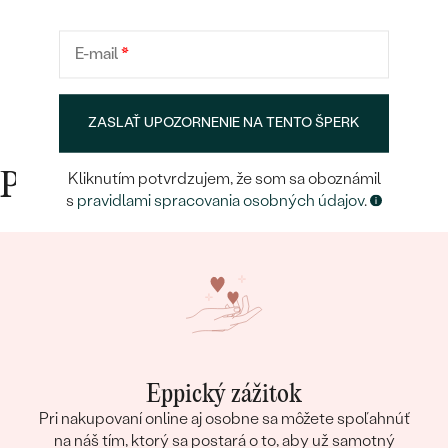
E-mail
*
ZASLAŤ UPOZORNENIE NA TENTO ŠPERK
Kliknutím potvrdzujem, že som sa oboznámil
Prečo nakupovať v Eppi
s
pravidlami spracovania osobných údajov
.
Eppický zážitok
Pri nakupovaní online aj osobne sa môžete spoľahnúť
na náš tím, ktorý sa postará o to, aby už samotný