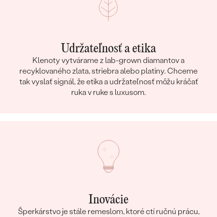
Udržateľnosť a etika
Klenoty vytvárame z lab-grown diamantov a
recyklovaného zlata, striebra alebo platiny. Chceme
tak vyslať signál, že etika a udržateľnosť môžu kráčať
ruka v ruke s luxusom.
Inovácie
Šperkárstvo je stále remeslom, ktoré ctí ručnú prácu,