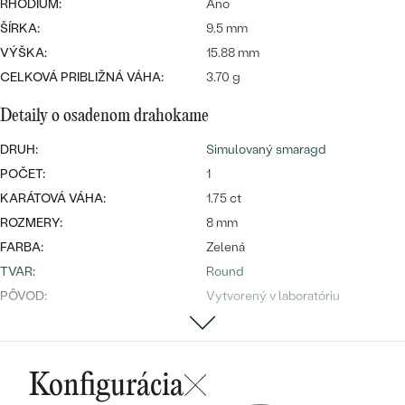
Najpredávanejšie
RHODIUM:
Áno
Najpredávanejšie
PODĽA TVARU DRAHOKAMU
ŠÍRKA:
9.5 mm
náušnice
VÝŠKA:
15.88 mm
NA MIERU
prstene
CELKOVÁ PRIBLIŽNÁ VÁHA:
3.70 g
Personalizované
DIAMANTY
Detaily o osadenom drahokame
PREZRIEŤ
prívesky
DRUH:
Simulovaný smaragd
PREZRIEŤ
POČET:
1
KARÁTOVÁ VÁHA:
1.75 ct
ROZMERY:
8 mm
OBJAVIŤ
Wave kolekcia
FARBA:
Zelená
TVAR
:
Round
PÔVOD:
Vytvorený v laboratóriu
OBJAVIŤ
Konfigurácia