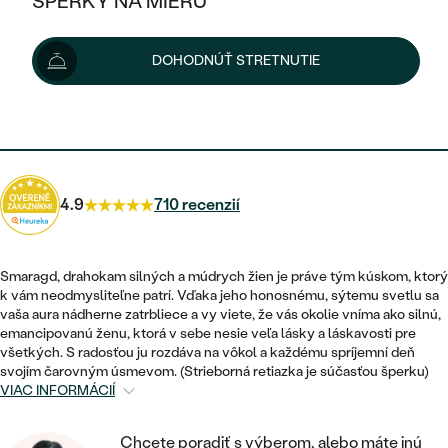
ŠPERKY NA MIERU
68 €
KOMBINOVANÉ ZLATO
STRIEBORNÉ
POSTRANNÉ DRAHOKAMY
ZLATÉ
VÝPREDAJ
VÝPREDAJ
Možnosti doručenia
DOHODNÚŤ STRETNUTIE
PLATINOVÉ
HALO
PODĽA ŠTÝLU
STRIEBORNÉ
ŠPERKY ČO POMÁHAJÚ
PODĽA MATERIÁLU
JEDNODUCHÉ
61 €
s kódom
SUN10
.
TRI DRAHOKAMY
PLATINOVÉ
PODĽA ŠTÝLU
ZLATÉ
PODĽA TYPU
BEZ KAMEŇA
NAPICHOVACIE
VINTAGE
NÁUŠNICE
STRIEBORNÉ
PODĽA ŠTÝLU
4.9
710 recenzií
ETERNITY
KRUHOVÉ
SET ZÁSNUBNÉHO PRSTEŇA A
SOLITÉR
PRSTENE
PLATINOVÉ
OBRÚČOK
VYKROJENÉ
MINIMALISTICKÉ
Smaragd, drahokam silných a múdrych žien je práve tým kúskom, ktorý
NARODENIE DIEŤAŤA
PRÍVESKY
k vám neodmysliteľne patrí. Vďaka jeho honosnému, sýtemu svetlu sa
NETRADIČNÉ
VINTAGE
PODĽA ŠTÝLU
vaša aura nádherne zatrbliece a vy viete, že vás okolie vníma ako silnú,
VISIACE
PERSONALIZOVANÉ
emancipovanú ženu, ktorá v sebe nesie veľa lásky a láskavosti pre
NÁRAMKY
ETERNITY
všetkých. S radosťou ju rozdáva na vôkol a každému spríjemní deň
NETRADIČNÉ
ZOSTAVTE SI PRSTEŇ
SOLITÉR
svojím čarovným úsmevom. (Strieborná retiazka je súčasťou šperku)
SO ZNAMENÍM ZVEROKRUHU
SETY
VIAC INFORMÁCIÍ
MINIMALISTICKÉ
ZAČAŤ S PRSTEŇOM
TEPANÉ
V TVARE SRDCA
MINIMALISTICKÉ
PÁNSKE ŠPERKY
Chcete poradiť s výberom, alebo máte inú