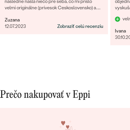
následne našla niečo pre seba, čo mi prišlo
objedna
velmi originálne (prívesok Ceskoslovensko) a
vyskuša
milý jemný náhrdelník Malý princ (hviezdičky),
vel
Zuzana
komunikácia a doručenie tovaru na 1 s ⭐️.
12.07.2023
Zobraziť celú recenziu
Obchod a tovar odporúčam, kto hladá šperk,
Ivana
urcite si nájde to svoje.
30.10.2
Prečo nakupovať v Eppi