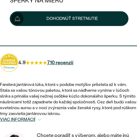
ŠPERKY NA MIERU
219 €
KOMBINOVANÉ ZLATO
STRIEBORNÉ
POSTRANNÉ DRAHOKAMY
ZLATÉ
VÝPREDAJ
VÝPREDAJ
Šperk vám doručíme do 1 - 3 týždňov.
Možnosti doručenia
DOHODNÚŤ STRETNUTIE
PLATINOVÉ
HALO
PODĽA ŠTÝLU
STRIEBORNÉ
ŠPERKY ČO POMÁHAJÚ
PODĽA MATERIÁLU
JEDNODUCHÉ
197 €
s kódom
SUN10
.
TRI DRAHOKAMY
PLATINOVÉ
PODĽA ŠTÝLU
ZLATÉ
PODĽA TYPU
BEZ KAMEŇA
NAPICHOVACIE
VINTAGE
NÁUŠNICE
STRIEBORNÉ
PODĽA ŠTÝLU
4.9
710 recenzií
ETERNITY
KRUHOVÉ
SET ZÁSNUBNÉHO PRSTEŇA A
SOLITÉR
PRSTENE
PLATINOVÉ
OBRÚČOK
VYKROJENÉ
MINIMALISTICKÉ
Farebná jantárová lúka, ktorá v podobe motýľov priletela až k vám.
NARODENIE DIEŤAŤA
PRÍVESKY
Stala sa vašou tónovou paletou, ktorá sa nádherne vyníma v lúčoch
NETRADIČNÉ
VINTAGE
PODĽA ŠTÝLU
slnka a prináša vašej nežnej osôbke kúzlo dokonalého šperku. S týmito
VISIACE
PERSONALIZOVANÉ
náušnicami totiž zapadnete do každej spoločnosti. Cez deň budú vašou
NÁRAMKY
ETERNITY
svetelnou aurou a v noci zvýraznia vaše ženské rysy, ktoré pod rúškom
NETRADIČNÉ
ZOSTAVTE SI PRSTEŇ
SOLITÉR
tmy zasvietia jantárovou iskrou.
SO ZNAMENÍM ZVEROKRUHU
SETY
VIAC INFORMÁCIÍ
MINIMALISTICKÉ
ZAČAŤ S PRSTEŇOM
TEPANÉ
V TVARE SRDCA
MINIMALISTICKÉ
PÁNSKE ŠPERKY
Chcete poradiť s výberom, alebo máte inú