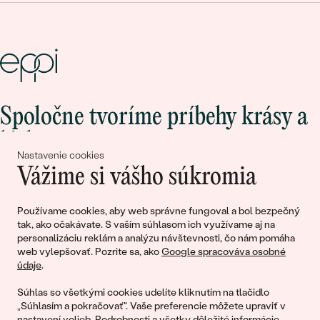
Spoločne tvoríme príbehy krásy a
lásky
Nastavenie cookies
Vážime si vášho súkromia
Pripojte sa k nám!
Používame cookies, aby web správne fungoval a bol bezpečný
tak, ako očakávate. S vaším súhlasom ich využívame aj na
personalizáciu reklám a analýzu návštevnosti, čo nám pomáha
web vylepšovať. Pozrite sa, ako
Google spracováva osobné
údaje
.
Súhlas so všetkými cookies udelíte kliknutím na tlačidlo
„Súhlasím a pokračovať". Vaše preferencie môžete upraviť v
nastavení volieb
. Podrobnosti a všetky dôležité informácie