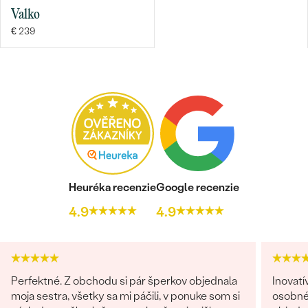
Valko
€ 239
Bestsellery
OBJAVIŤ
Heuréka recenzie
Google recenzie
4.9
4.9
Perfektné. Z obchodu si pár šperkov objednala
Inovat
moja sestra, všetky sa mi páčili, v ponuke som si
osobnéh