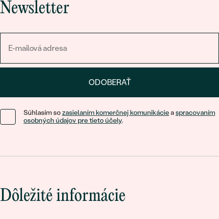
Newsletter
ODOBERAŤ
Súhlasím so
zasielaním komerčnej komunikácie
a
spracovaním
osobných údajov pre tieto účely
.
Dôležité informácie