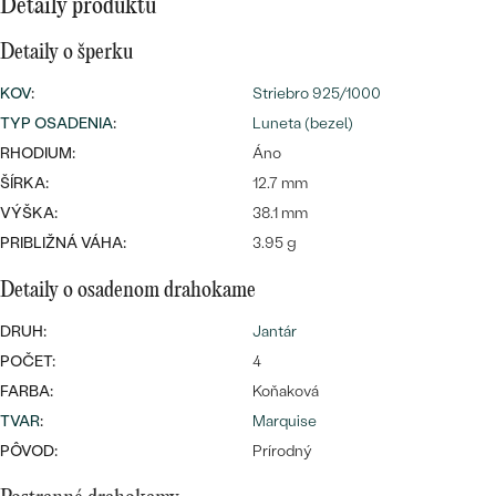
SALT AND PEPPER DIAMANT
Detaily produktu
LUXUSNÉ
CENOVO DOSTUPNÉ
S DRAHOKAMAMI
DRAHOKAM
Detaily o šperku
LUXUSNÉ
S LAB GROWN DIAMANTMI
KOV
:
Striebro 925/1000
Najpredávanejšie
TYP OSADENIA
:
Luneta (bezel)
PODĽA MATERIÁLU
S PERLAMI
RHODIUM:
Áno
svadobné
ZLATO
ŠÍRKA:
12.7 mm
VÝŠKA:
38.1 mm
obrúčky
PODĽA ŠTÝLU
PLATINA
PRIBLIŽNÁ VÁHA:
3.95 g
PERSONALIZOVANÉ
STRIEBRO
Detaily o osadenom drahokame
SYMBOLICKÉ
PREZRIEŤ
DRUH:
Jantár
POČET:
4
MINIMALISTICKÉ
FARBA:
Koňaková
TVAR
:
Marquise
PODĽA PRÍLEŽITOSTI
PÔVOD:
Prírodný
PODĽA FARBY