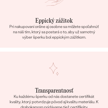
Eppický zážitok
Pri nakupovaní online aj osobne sa môžete spoľahnúť
na náš tím, ktorý sa postará o to, aby už samotný
výber šperku bol eppickým zážitkom.
Transparentnosť
Ku každému šperku od nás dostanete certifikát
kvality, ktorý potvrdzuje pôvod aj kvalitu materiálu. K
drahokamom pridávame tiež certifikáty