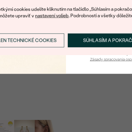
váš prvý ná
tkými cookies udelíte kliknutím na tlačidlo „Súhlasím a pokračo
Postranné drahokamy
môžete upraviť v
nastavení volieb
. Podrobnosti a všetky dôležit
DRUH:
POČET:
LEN TECHNICKÉ COOKIES
SÚHLASÍM A POKRA
Prihlásiť sa a zís
ROZMERY:
TVAR
:
Vaša e-mailová adresa je 
Zásady spracovania os
FARBA: