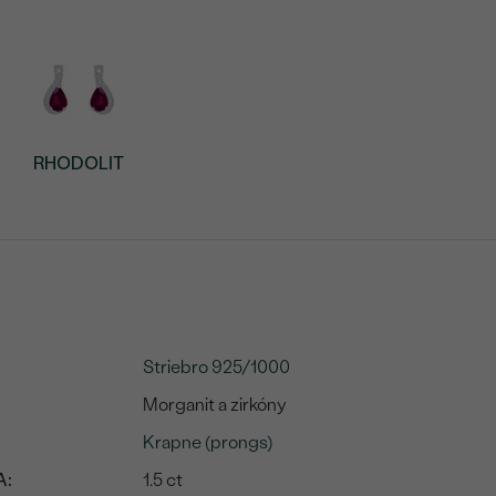
RHODOLIT
Striebro 925/1000
Morganit a zirkóny
Krapne (prongs)
A:
1.5 ct