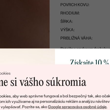
POVRCH KOVU:
RHODIUM:
ŠÍRKA:
VÝŠKA:
PRIBLIŽNÁ VÁHA:
Detaily o osadenom drahoka
DRUH:
Získajte 10 %
POČET:
svoj prvý 
ookies
ROZMERY:
e si vášho súkromia
ČISTOTA
:
Pridajte sa k nám a 
FARBA:
poctivo vyrábaných 
okies, aby web správne fungoval a bol bezpečný tak, ako očak
TVAR
:
Ako darček na priv
om ich využívame aj na personalizáciu reklám a analýzu návštev
obratom pošleme zľ
ylepšovať. Pozrite sa, ako
Google spracováva osobné údaje
.
PÔVOD: