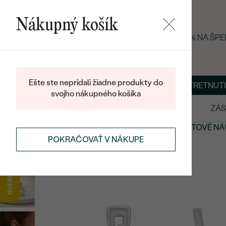
Nákupný košík
LETNÝ BLACK FRIDAY: −25 % NA ŠP
Ešte ste nepridali žiadne produkty do
O NÁS
BLOG
ŠPERKY NA MIERU
DOHODNÚŤ STRETNUTI
svojho nákupného košíka
VÝPREDAJ
SVADOBNÉ OBRÚČKY
ZÁS
NÁUŠNICE
NÁUŠNICE S DRAHOKAMAMI
MORGANITOVÉ NÁ
POKRAČOVAŤ V NÁKUPE