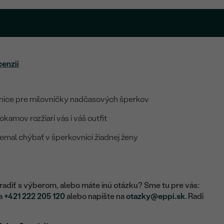
cenzií
nice pre milovníčky nadčasových šperkov
kamov rozžiari vás i váš outfit
emal chýbať v šperkovnici žiadnej ženy
adiť s výberom, alebo máte inú otázku? Sme tu pre vás:
na
+421 222 205 120
alebo napíšte na
otazky@eppi.sk
. Radi