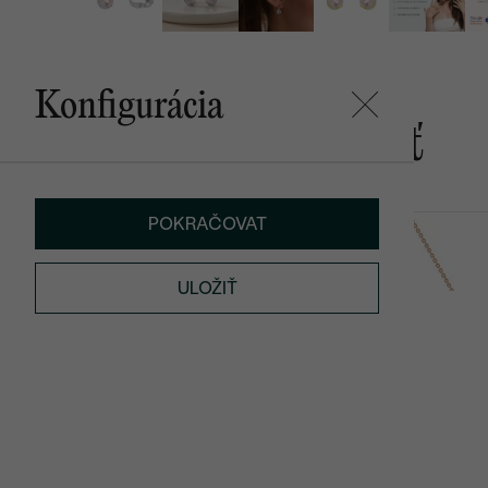
Konfigurácia
Mohlo by sa vám páčiť
POKRAČOVAT
Sistine
Vieny
SKLADOM
€ 69
€ 219
ULOŽIŤ