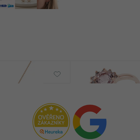
Caio
€ 1 190