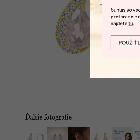
Súhlas so vše
preferencie 
nájdete
tu
.
POUŽIŤ 
Ďalšie fotografie