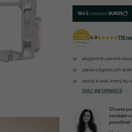
164 €
s kódom
SUN25
.
4.9
710 re
elegantné a jemné náuš
záplava ligotavých draho
nežný kúsok, ktorý by n
VIAC INFORMÁCIÍ
Chcete por
zavolajte 
poradíme!