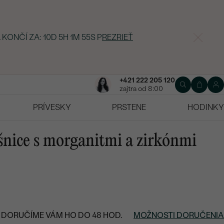
 KONČÍ ZA:
10D 5H 1M 54S
P
REZRIEŤ
+421 222 205 120
zajtra od 8:00
PRÍVESKY
PRSTENE
HODINKY
šnice s morganitmi a zirkónmi
DORUČÍME VÁM HO DO 48 HOD.
MOŽNOSTI DORUČENIA