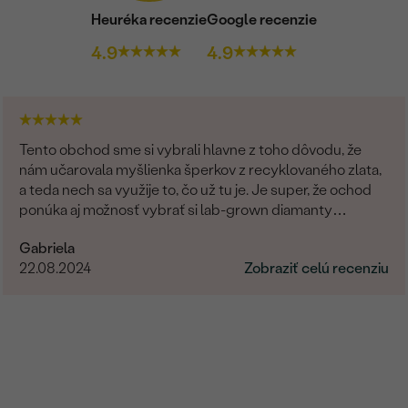
Heuréka recenzie
Google recenzie
4.9
4.9
Tento obchod sme si vybrali hlavne z toho dôvodu, že
nám učarovala myšlienka šperkov z recyklovaného zlata,
a teda nech sa využije to, čo už tu je. Je super, že ochod
ponúka aj možnosť vybrať si lab-grown diamanty
namiesto prírodných. Čo sa týka showroomu v
Gabriela
Bratislave, môžem len odporúčať. Pani Marianna bola
22.08.2024
Zobraziť celú recenziu
vždy veľmi milá, ochotná a trpezlivá pri našej voľbe. Vo
všetkom nám pomohla a hľadala riešenia na naše
požiadavky. Promtne reagovala na všetky naše otázky. Aj
keď bola moja obrúčka zo zákazkovej výroby a videla som
ju v skutočnosti až doma po doručení, bola taká dokonalá,
ako som si predstavovala. Za nás 10/10.