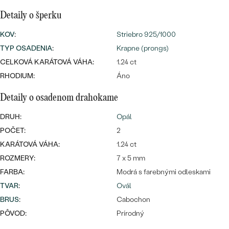
SALT AND PEPPER DIAMANT
LUXUSNÉ
Detaily o šperku
CENOVO DOSTUPNÉ
S DRAHOKAMAMI
DRAHOKAM
KOV
:
Striebro 925/1000
LUXUSNÉ
S LAB GROWN DIAMANTMI
Najpredávanejšie
TYP OSADENIA
:
Krapne (prongs)
PODĽA MATERIÁLU
CELKOVÁ KARÁTOVÁ VÁHA:
1.24 ct
S PERLAMI
svadobné
RHODIUM:
Áno
ZLATO
Detaily o osadenom drahokame
obrúčky
PODĽA ŠTÝLU
PLATINA
DRUH:
Opál
PERSONALIZOVANÉ
STRIEBRO
POČET:
2
KARÁTOVÁ VÁHA:
1.24 ct
SYMBOLICKÉ
PREZRIEŤ
ROZMERY:
7 x 5 mm
MINIMALISTICKÉ
FARBA:
Modrá s farebnými odleskami
TVAR
:
Ovál
PODĽA PRÍLEŽITOSTI
BRUS
:
Cabochon
PÔVOD:
Prírodný
PODĽA FARBY