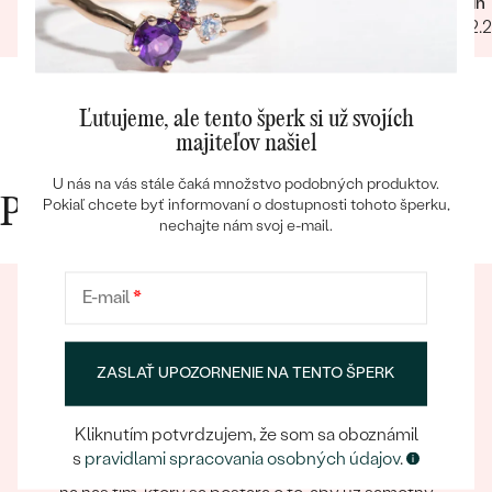
Marcel
Martin
15.09.2023
Zobraziť celú recenziu
28.02.
Ľutujeme, ale tento šperk si už svojích
majiteľov našiel
Bestsellery
U nás na vás stále čaká množstvo podobných produktov.
Pokiaľ chcete byť informovaní o dostupnosti tohoto šperku,
Prečo nakupovať v Eppi
nechajte nám svoj e-mail.
OBJAVIŤ
E-mail
*
ZASLAŤ UPOZORNENIE NA TENTO ŠPERK
Kliknutím potvrdzujem, že som sa oboznámil
Eppický zážitok
s
pravidlami spracovania osobných údajov
.
Pri nakupovaní online aj osobne sa môžete spoľahnúť