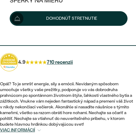
ŠPERKY NA MIERU
104 €
106 €
-2 %
KOMBINOVANÉ ZLATO
STRIEBORNÉ
POSTRANNÉ DRAHOKAMY
ZLATÉ
VÝPREDAJ
VÝPREDAJ
Možnosti doručenia
DOHODNÚŤ STRETNUTIE
PLATINOVÉ
HALO
PODĽA ŠTÝLU
STRIEBORNÉ
ŠPERKY ČO POMÁHAJÚ
PODĽA MATERIÁLU
JEDNODUCHÉ
94 €
s kódom
SUN10
.
TRI DRAHOKAMY
PLATINOVÉ
PODĽA ŠTÝLU
ZLATÉ
PODĽA TYPU
BEZ KAMEŇA
NAPICHOVACIE
VINTAGE
NÁUŠNICE
STRIEBORNÉ
PODĽA ŠTÝLU
4.9
710 recenzií
ETERNITY
KRUHOVÉ
SET ZÁSNUBNÉHO PRSTEŇA A
SOLITÉR
PRSTENE
PLATINOVÉ
OBRÚČOK
VYKROJENÉ
MINIMALISTICKÉ
Opál? To je smršť energie, sily a emócií. Nevídaným spôsobom
NARODENIE DIEŤAŤA
PRÍVESKY
umocňuje všetky vaše prežitky, podporuje vo vás dobrodruha
NETRADIČNÉ
VINTAGE
PODĽA ŠTÝLU
prahnúcom po spontánnom životnom štýle, ľahkosti vlastného bytia a
VISIACE
PERSONALIZOVANÉ
zážitkoch. Vnukne vám nejeden fantastický nápad a premení váš život
NÁRAMKY
ETERNITY
v nikdy nekončiaci večierok. Akonáhle si nasadíte náušnice s týmito
NETRADIČNÉ
ZOSTAVTE SI PRSTEŇ
SOLITÉR
kameňmi, všetko sa razom obráti hore nohami. Nechajte sa očariť a
SO ZNAMENÍM ZVEROKRUHU
SETY
pohltiť. Nechajte sa vtiahnuť do neuveriteľného príbehu, v ktorom
MINIMALISTICKÉ
ZAČAŤ S PRSTEŇOM
TEPANÉ
budete hlavnou hrdinkou dobývajúcou svet!
V TVARE SRDCA
VIAC INFORMÁCIÍ
MINIMALISTICKÉ
PÁNSKE ŠPERKY