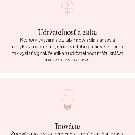
Udržateľnosť a etika
Klenoty vytvárame z lab-grown diamantov a
recyklovaného zlata, striebra alebo platiny. Chceme
tak vyslať signál, že etika a udržateľnosť môžu kráčať
ruka v ruke s luxusom.
Inovácie
Šperkárstvo je stále remeslom, ktoré ctí ručnú prácu,