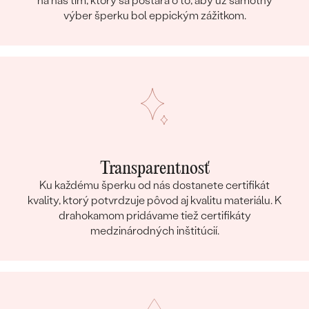
na náš tím, ktorý sa postará o to, aby už samotný
výber šperku bol eppickým zážitkom.
Transparentnosť
Ku každému šperku od nás dostanete certifikát
kvality, ktorý potvrdzuje pôvod aj kvalitu materiálu. K
drahokamom pridávame tiež certifikáty
medzinárodných inštitúcií.