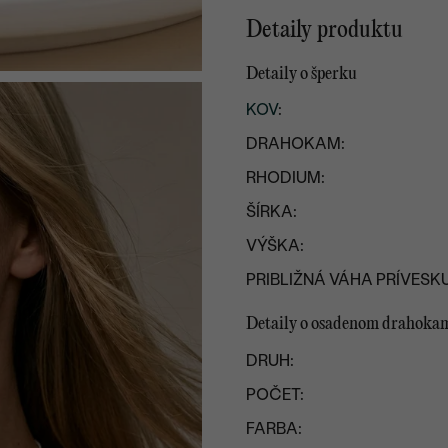
Detaily produktu
Detaily o šperku
KOV
:
DRAHOKAM:
RHODIUM:
ŠÍRKA:
VÝŠKA:
PRIBLIŽNÁ VÁHA PRÍVESKU
Detaily o osadenom drahoka
DRUH:
POČET:
FARBA: