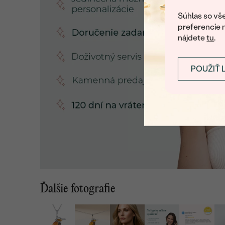
Súhlas so vše
preferencie 
nájdete
tu
.
POUŽIŤ 
Ďalšie fotografie