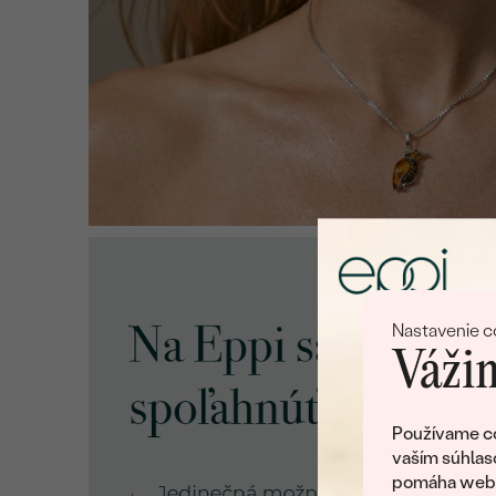
Nastavenie c
Vážim
Používame co
vaším súhlas
pomáha web v