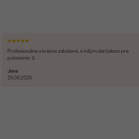
Profesionálne a krásne zabalené, s milým darčekom pre
potešenie ☺️
Jana
25.09.2025