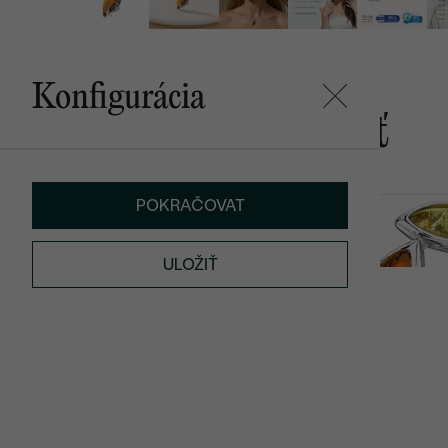
Konfigurácia
Mohlo by sa vám páčiť
POKRAČOVAT
Abeba
Carney
€ 159
€ 249
ULOŽIŤ