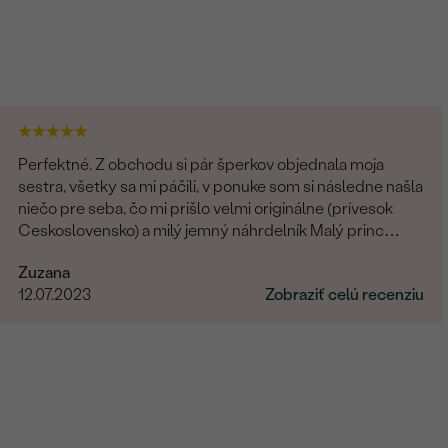
Perfektné. Z obchodu si pár šperkov objednala moja
sestra, všetky sa mi páčili, v ponuke som si následne našla
niečo pre seba, čo mi prišlo velmi originálne (prívesok
Ceskoslovensko) a milý jemný náhrdelník Malý princ
(hviezdičky), komunikácia a doručenie tovaru na 1 s ⭐️.
Zuzana
Obchod a tovar odporúčam, kto hladá šperk, urcite si
12.07.2023
Zobraziť celú recenziu
nájde to svoje.