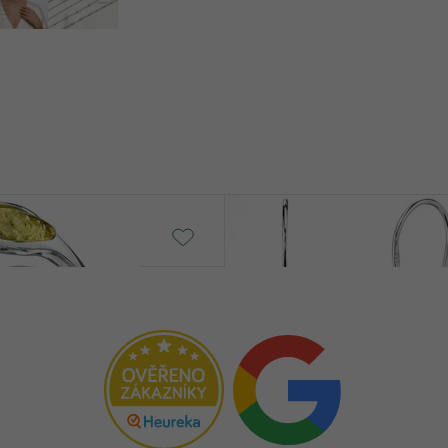
Jamari
€ 159