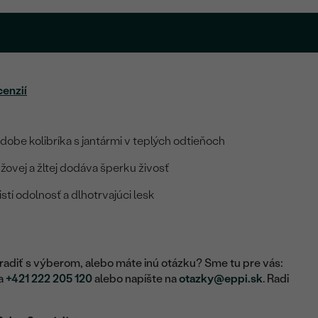
cenzií
dobe kolibríka s jantármi v teplých odtieňoch
žovej a žltej dodáva šperku živosť
stí odolnosť a dlhotrvajúci lesk
adiť s výberom, alebo máte inú otázku? Sme tu pre vás:
na
+421 222 205 120
alebo napíšte na
otazky@eppi.sk
. Radi