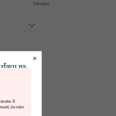
Prírodný
 zľavu na
klenot
objavte svet
šperkov Eppi.
ávate. S
ítanie vám
nosti, čo nám
avový kód na