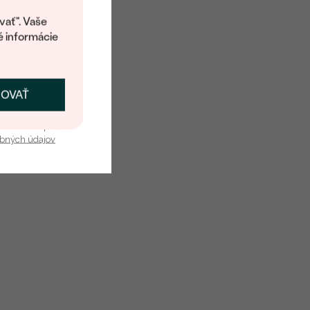
kup.
vať". Vaše
é informácie
ČOVAŤ
kať zľavu
u nás v bezpečí.
obných údajov