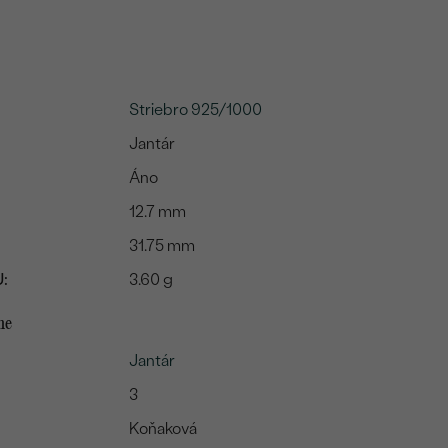
Striebro 925/1000
Jantár
Áno
12.7 mm
31.75 mm
:
3.60 g
me
Jantár
3
Koňaková