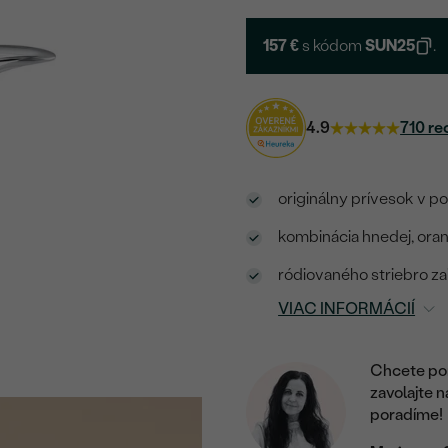
157 €
s kódom
SUN25
.
4.9
710 re
originálny prívesok v po
kombinácia hnedej, oran
ródiovaného striebro zai
VIAC INFORMÁCIÍ
Chcete por
zavolajte 
poradíme!