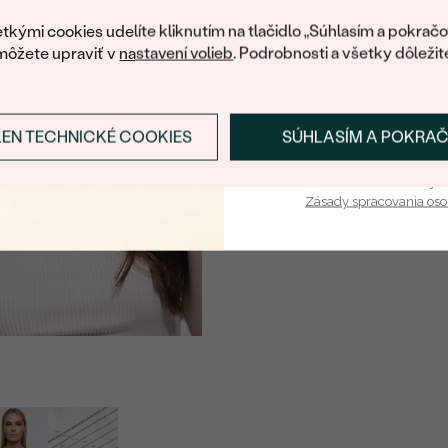
váš prvý ná
tkými cookies udelíte kliknutím na tlačidlo „Súhlasím a pokračo
môžete upraviť v
nastavení volieb
. Podrobnosti a všetky dôležit
LEN TECHNICKÉ COOKIES
SÚHLASÍM A POKRA
Prihlásiť sa a zís
Vaša e-mailová adresa je 
Zásady spracovania os