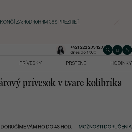
 KONČÍ ZA:
10D 10H 1M 37S
P
REZRIEŤ
+421 222 205 120
dnes do 17:00
PRÍVESKY
PRSTENE
HODINKY
árový prívesok v tvare kolibríka
DORUČÍME VÁM HO DO 48 HOD.
MOŽNOSTI DORUČENIA