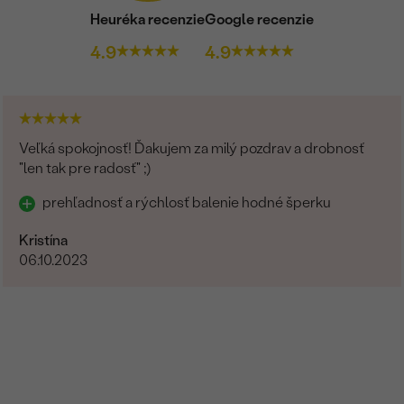
Heuréka recenzie
Google recenzie
4.9
4.9
Veľká spokojnosť! Ďakujem za milý pozdrav a drobnosť
"len tak pre radosť" ;)
prehľadnosť a rýchlosť balenie hodné šperku
Kristína
06.10.2023