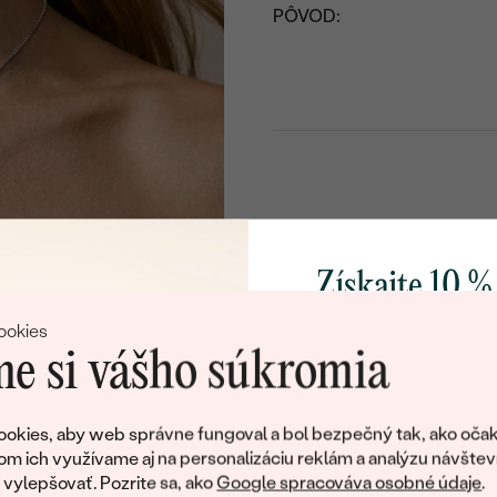
PÔVOD:
Získajte 10 %
svoj prvý 
ookies
e si vášho súkromia
Pridajte sa k nám a 
poctivo vyrábaných 
okies, aby web správne fungoval a bol bezpečný tak, ako očak
Ako darček na priv
om ich využívame aj na personalizáciu reklám a analýzu návštev
obratom pošleme zľ
ylepšovať. Pozrite sa, ako
Google spracováva osobné údaje
.