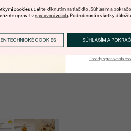
váš prvý ná
tkými cookies udelíte kliknutím na tlačidlo „Súhlasím a pokračo
môžete upraviť v
nastavení volieb
. Podrobnosti a všetky dôležit
LEN TECHNICKÉ COOKIES
SÚHLASÍM A POKRA
Prihlásiť sa a zís
Vaša e-mailová adresa je 
Zásady spracovania os