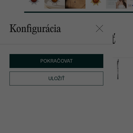
Konfigurácia
Mohlo by sa vám páčiť
POKRAČOVAT
Clove
Jamari
€ 639
€ 159
ULOŽIŤ