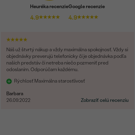
Heuréka recenzie
Google recenzie
4.9
4.9
Náš už štvrtý nákup a vždy maximálna spokojnosť. Vždy si
objednávky preverujú telefonicky či je objednávka podľa
naších predstáv či netreba niečo pozmeniť pred
odoslaním. Odporúčam každému.
Rýchlosť Maximálna starostlivosť
Barbara
26.09.2022
Zobraziť celú recenziu