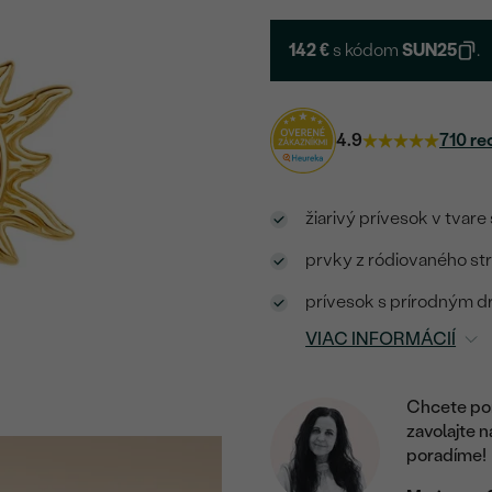
142 €
s kódom
SUN25
.
4.9
710 re
žiarivý prívesok v tvar
prvky z ródiovaného st
prívesok s prírodným d
VIAC INFORMÁCIÍ
Chcete por
zavolajte 
poradíme!