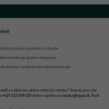
cenzií
e slnka s hnedým jantárom v strede
riebra dodávajú šperku eleganciu
rahokamom symbolizuje radosť a energiu
adiť s výberom, alebo máte inú otázku? Sme tu pre vás:
na
+421 222 205 120
alebo napíšte na
otazky@eppi.sk
. Radi