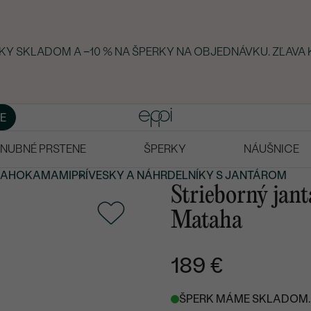
RKY SKLADOM A −10 % NA ŠPERKY NA OBJEDNÁVKU. ZĽAVA 
E
NUBNÉ PRSTENE
ŠPERKY
NÁUŠNICE
RAHOKAMAMI
PRÍVESKY A NÁHRDELNÍKY S JANTÁROM
Strieborný jant
Mataha
189 €
ŠPERK MÁME SKLADOM. 