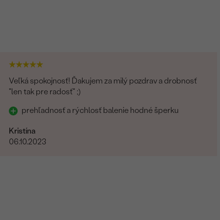
Veľká spokojnosť! Ďakujem za milý pozdrav a drobnosť
"len tak pre radosť" ;)
prehľadnosť a rýchlosť balenie hodné šperku
Kristína
06.10.2023