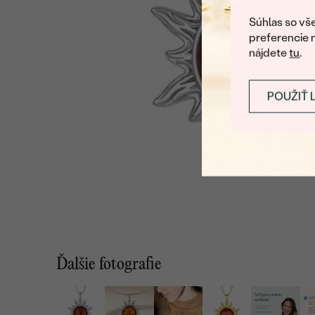
Súhlas so vše
preferencie 
nájdete
tu
.
POUŽIŤ 
Ďalšie fotografie