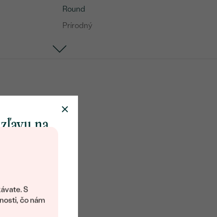
Round
Prírodný
 zľavu na
klenot
objavte svet
šperkov Eppi.
ávate. S
ítanie vám
nosti, čo nám
avový kód na