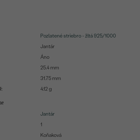
Pozlatené striebro - žltá 925/1000
Jantár
Áno
25.4 mm
31.75 mm
:
4.12 g
me
Jantár
1
Koňaková