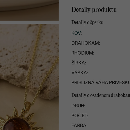
Detaily produktu
Detaily o šperku
KOV
:
DRAHOKAM:
RHODIUM:
ŠÍRKA:
VÝŠKA:
PRIBLIŽNÁ VÁHA PRÍVESKU
Detaily o osadenom drahoka
DRUH:
POČET:
FARBA: