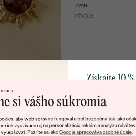
TVAR
:
PÔVOD:
Získajte 10 %
svoj prvý 
ookies
e si vášho súkromia
Pridajte sa k nám a 
poctivo vyrábaných 
okies, aby web správne fungoval a bol bezpečný tak, ako očak
Ako darček na priv
om ich využívame aj na personalizáciu reklám a analýzu návštev
obratom pošleme zľ
ylepšovať. Pozrite sa, ako
Google spracováva osobné údaje
.