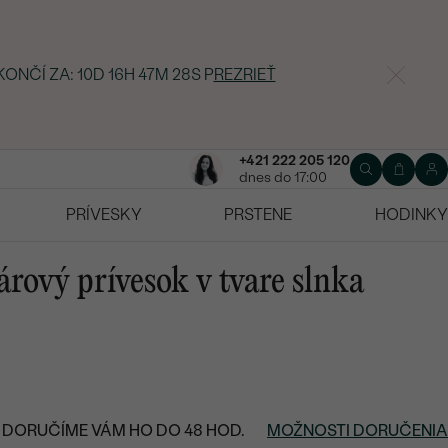
KONČÍ ZA:
10D 16H 47M 27S
P
REZRIEŤ
+421 222 205 120
dnes do 17:00
PRÍVESKY
PRSTENE
HODINKY
árový prívesok v tvare slnka
DORUČÍME VÁM HO DO 48 HOD.
MOŽNOSTI DORUČENIA