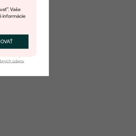
kup.
vať". Vaše
é informácie
ČOVAŤ
kať zľavu
u nás v bezpečí.
obných údajov