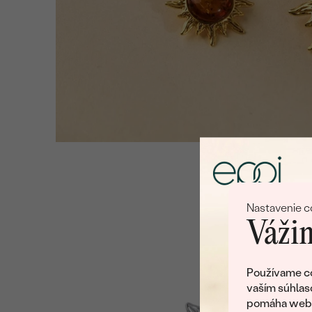
Nastavenie c
Vážim
Používame co
vaším súhlas
pomáha web v