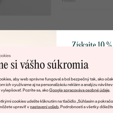
FARBA:
TVAR
:
BRUS
:
PÔVOD:
Postranné drahokamy
Získajte 10 %
DRUH:
svoj prvý 
POČET:
ookies
e si vášho súkromia
TVAR
:
Pridajte sa k nám a 
FARBA:
poctivo vyrábaných 
okies, aby web správne fungoval a bol bezpečný tak, ako očak
Ako darček na priv
om ich využívame aj na personalizáciu reklám a analýzu návštev
tujeme, ale tento šperk si už svojích majiteľov naš
obratom pošleme zľ
ylepšovať. Pozrite sa, ako
Google spracováva osobné údaje
.
váš prvý ná
ká množstvo podobných produktov. Pokiaľ chcete byť informovan
tkými cookies udelíte kliknutím na tlačidlo „Súhlasím a pokračo
šperku, nechajte nám svoj e-mail.
môžete upraviť v
nastavení volieb
. Podrobnosti a všetky dôležit