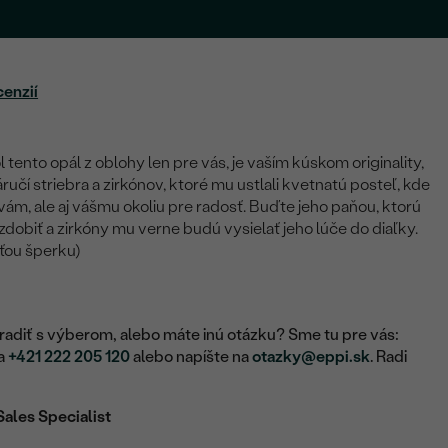
cenzií
l tento opál z oblohy len pre vás, je vaším kúskom originality,
ručí striebra a zirkónov, ktoré mu ustlali kvetnatú posteľ, kde
 vám, ale aj vášmu okoliu pre radosť. Buďte jeho paňou, ktorú
obiť a zirkóny mu verne budú vysielať jeho lúče do diaľky.
sťou šperku)
adiť s výberom, alebo máte inú otázku? Sme tu pre vás:
na
+421 222 205 120
alebo napíšte na
otazky@eppi.sk
. Radi
Sales Specialist