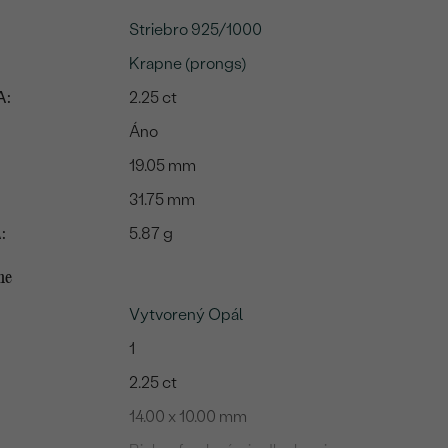
Striebro 925/1000
Krapne (prongs)
A:
2.25 ct
Áno
19.05 mm
31.75 mm
:
5.87 g
me
Vytvorený Opál
1
2.25 ct
14.00 x 10.00 mm