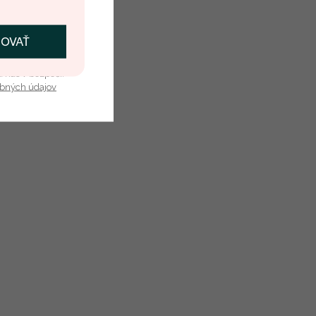
ČOVAŤ
kať zľavu
u nás v bezpečí.
obných údajov