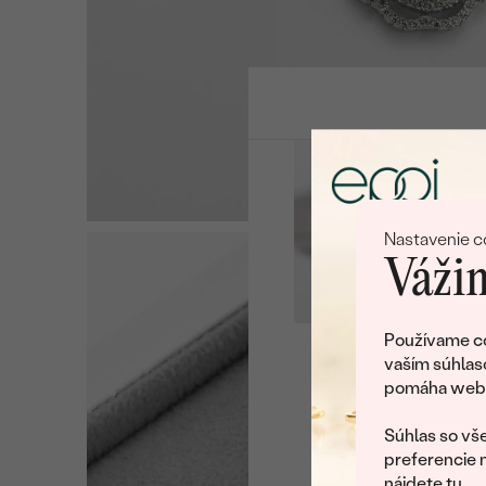
Nastavenie c
Vážim
Používame co
vaším súhlas
Ľu
pomáha web v
U nás na vás stále ča
Súhlas so vše
preferencie 
nájdete
tu
.