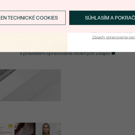
E-mail
*
LEN TECHNICKÉ COOKIES
SÚHLASÍM A POKRA
Prihlásiť sa a zís
ZASLAŤ UPOZORNENIE NA TENTO
ŠPERK
Vaša e-mailová adresa je 
Zásady spracovania os
Kliknutím potvrdzujem, že som sa oboznámil
s
pravidlami spracovania osobných údajov
.