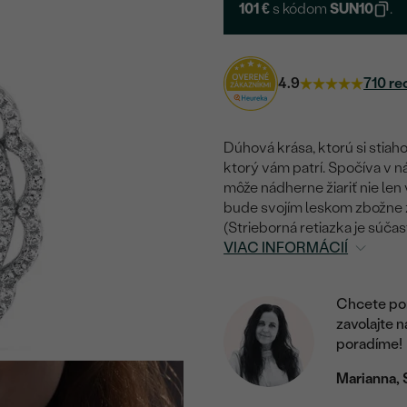
101 €
s kódom
SUN10
.
4.9
710 re
Dúhová krása, ktorú si stiaho
ktorý vám patrí. Spočíva v ná
môže nádherne žiariť nie len
bude svojím leskom zbožne zd
(Strieborná retiazka je súča
VIAC INFORMÁCIÍ
Chcete por
zavolajte 
poradíme!
Marianna, 