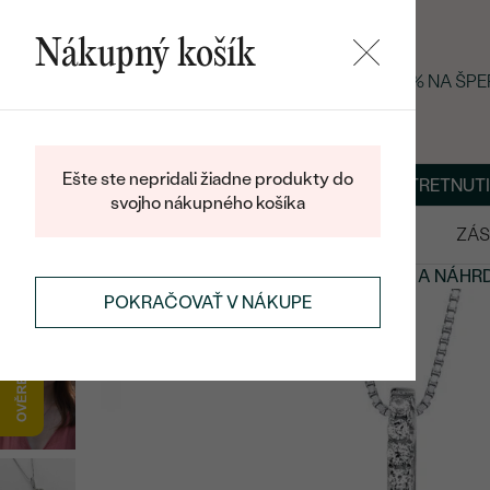
Nákupný košík
LETNÝ BLACK FRIDAY: −25 % NA ŠP
Ešte ste nepridali žiadne produkty do
O NÁS
BLOG
ŠPERKY NA MIERU
DOHODNÚŤ STRETNUTI
svojho nákupného košíka
VÝPREDAJ
SVADOBNÉ OBRÚČKY
ZÁS
PRÍVESKY A NÁHRDELNÍKY
STRIEBORNÉ PRÍVESKY A NÁHR
POKRAČOVAŤ V NÁKUPE