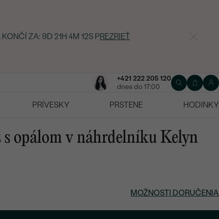
 KONČÍ ZA:
9D 21H 4M 11S
P
REZRIEŤ
+421 222 205 120
dnes do 17:00
PRÍVESKY
PRSTENE
HODINKY
t s opálom v náhrdelníku Kelyn
MOŽNOSTI DORUČENIA