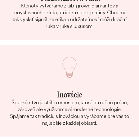
Klenoty vytvárame z lab-grown diamantov a
recyklovaného zlata, striebra alebo platiny. Chceme
tak vyslať signál, že etika a udržateľnosť môžu kráčať
ruka v ruke s luxusom.
Inovácie
Šperkárstvo je stále remeslom, ktoré ctí ručnú prácu,
zároveň ale využívame aj moderné technológie.
Spájame tak tradíciu s inováciou a vyrábame pre vás to
najlepšie z každej oblasti.