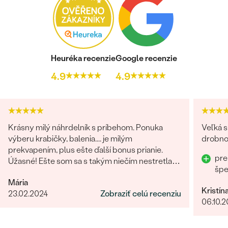
Heuréka recenzie
Google recenzie
4.9
4.9
Krásny milý náhrdelník s príbehom. Ponuka
Veľká s
výberu krabičky, balenia.... je milým
drobnos
prekvapením, plus ešte ďalší bonus prianie.
pre
Úžasné! Ešte som sa s takým niečím nestretla...
šp
určite odporúčam
Mária
Kristín
23.02.2024
Zobraziť celú recenziu
06.10.