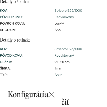
Najpredávanejšie
Detaily o šperku
Najpredávanejšie
PODĽA TVARU DRAHOKAMU
KOV
:
Striebro 925/1000
náušnice
PÔVOD KOVU
:
Recyklovaný
NA MIERU
prstene
POVRCH KOVU:
Lesklý
Personalizované
RHODIUM:
Áno
DIAMANTY
PREZRIEŤ
prívesky
Detaily o retiazke
PREZRIEŤ
KOV
:
Striebro 925/1000
PÔVOD KOVU
:
Recyklovaný
DĹŽKA
:
21 - 25 cm
OBJAVIŤ
Wave kolekcia
ŠÍRKA:
1 mm
TYP:
Ankr
OBJAVIŤ
Konfigurácia
Mohlo by sa vám páčiť