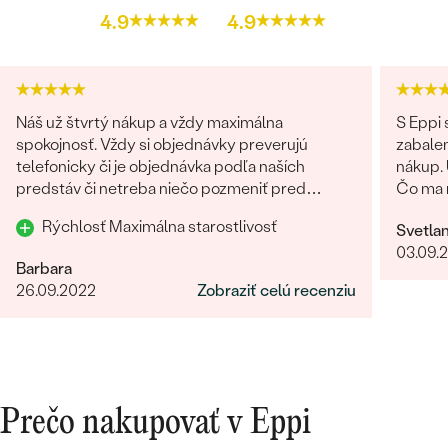
4.9
4.9
Náš už štvrtý nákup a vždy maximálna
S Eppi
spokojnosť. Vždy si objednávky preverujú
zabale
telefonicky či je objednávka podľa naších
nákup. 
predstáv či netreba niečo pozmeniť pred
Čo ma n
odoslaním. Odporúčam každému.
vyzeral
Rýchlosť Maximálna starostlivosť
Svetla
Ďakujem Eppi. PS: Urči
03.09.
fotky p
Barbara
preprac
26.09.2022
Zobraziť celú recenziu
fotkách
Prečo nakupovať v Eppi