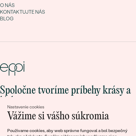
O NÁS
KONTAKTUJTE NÁS
BLOG
Spoločne tvoríme príbehy krásy a
lásky
Nastavenie cookies
Vážime si vášho súkromia
Pripojte sa k nám!
Používame cookies, aby web správne fungoval a bol bezpečný