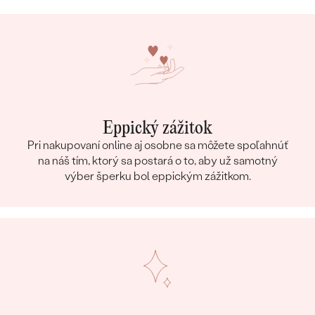
Eppický zážitok
Pri nakupovaní online aj osobne sa môžete spoľahnúť
na náš tím, ktorý sa postará o to, aby už samotný
výber šperku bol eppickým zážitkom.