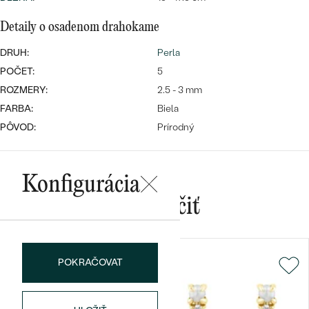
Najpredávanejšie
Najpredávanejšie
PODĽA TVARU DRAHOKAMU
Detaily o osadenom drahokame
náušnice
DRUH:
Perla
NA MIERU
prstene
POČET:
5
Personalizované
DIAMANTY
ROZMERY:
2.5 - 3 mm
PREZRIEŤ
FARBA:
Biela
prívesky
PREZRIEŤ
PÔVOD:
Prírodný
Konfigurácia
OBJAVIŤ
Wave kolekcia
Mohlo by sa vám páčiť
OBJAVIŤ
POKRAČOVAT