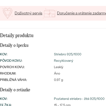
SALT AND PEPPER DIAMANT
LUXUSNÉ
CENOVO DOSTUPNÉ
S DRAHOKAMAMI
DRAHOKAM
Doživotný servis
Doručenie a vrátenie zadarm
LUXUSNÉ
S LAB GROWN DIAMANTMI
Najpredávanejšie
PODĽA MATERIÁLU
S PERLAMI
svadobné
Detaily produktu
ZLATO
Detaily o šperku
obrúčky
PODĽA ŠTÝLU
PLATINA
KOV
:
Striebro 925/1000
PERSONALIZOVANÉ
STRIEBRO
PÔVOD KOVU
:
Recyklovaný
POVRCH KOVU:
Lesklý
SYMBOLICKÉ
PREZRIEŤ
RHODIUM:
Áno
MINIMALISTICKÉ
PRIBLIŽNÁ VÁHA:
0.97 g
Detaily o retiazke
PODĽA PRÍLEŽITOSTI
KOV
:
Pozlatené striebro - žltá 925/1000
PODĽA FARBY
DĹŽKA
:
15 - 17.5 cm