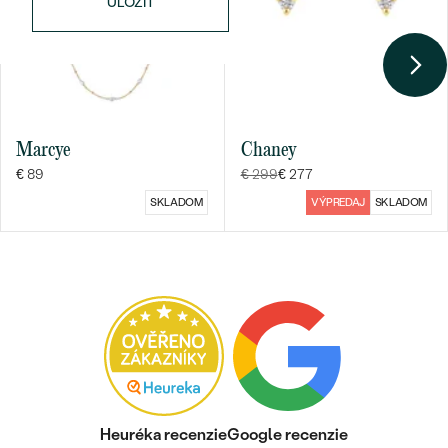
ULOŽIŤ
Marcye
Chaney
Bestsellery
€ 89
€ 299
€ 277
SKLADOM
VÝPREDAJ
SKLADOM
OBJAVIŤ
Heuréka recenzie
Google recenzie