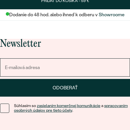
PRIDAŤ DO KOŠÍKA -
59 €
Dodanie do 48 hod. alebo ihneď k odberu v
Showroome
Newsletter
ODOBERAŤ
Súhlasím so
zasielaním komerčnej komunikácie
a
spracovaním
osobných údajov pre tieto účely
.