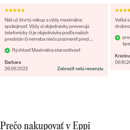
Náš už štvrtý nákup a vždy maximálna
Veľká s
spokojnosť. Vždy si objednávky preverujú
drobnos
telefonicky či je objednávka podľa naších
pre
predstáv či netreba niečo pozmeniť pred
šp
odoslaním. Odporúčam každému.
Rýchlosť Maximálna starostlivosť
Kristín
Barbara
06.10.
26.09.2022
Zobraziť celú recenziu
Prečo nakupovať v Eppi