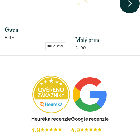
Gwen
€ 69
Malý princ
SKLADOM
Bestsellery
€ 109
OBJAVIŤ
Heuréka recenzie
Google recenzie
4.9
4.9