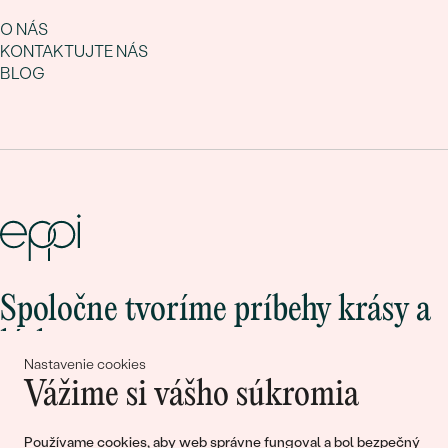
O NÁS
KONTAKTUJTE NÁS
BLOG
Spoločne tvoríme príbehy krásy a
lásky
Nastavenie cookies
Vážime si vášho súkromia
Pripojte sa k nám!
Používame cookies, aby web správne fungoval a bol bezpečný