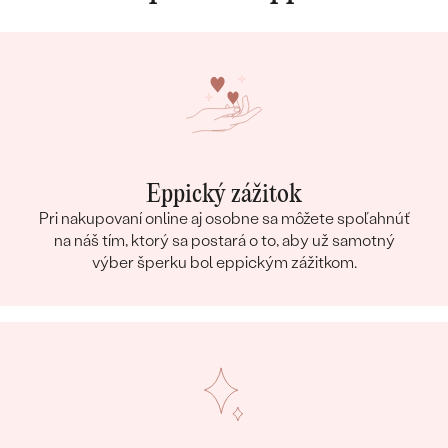
Eppický zážitok
Pri nakupovaní online aj osobne sa môžete spoľahnúť
na náš tím, ktorý sa postará o to, aby už samotný
výber šperku bol eppickým zážitkom.