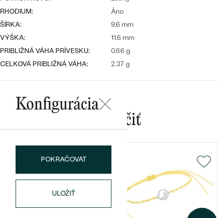
Najpredávanejšie
RHODIUM:
Áno
Najpredávanejšie
PODĽA TVARU DRAHOKAMU
náušnice
ŠÍRKA:
9.6 mm
VÝŠKA:
11.6 mm
NA MIERU
prstene
PRIBLIŽNÁ VÁHA PRÍVESKU:
0.66 g
Personalizované
DIAMANTY
CELKOVÁ PRIBLIŽNÁ VÁHA:
2.37 g
PREZRIEŤ
prívesky
PREZRIEŤ
Konfigurácia
Mohlo by sa vám páčiť
OBJAVIŤ
Wave kolekcia
POKRAČOVAT
OBJAVIŤ
ULOŽIŤ