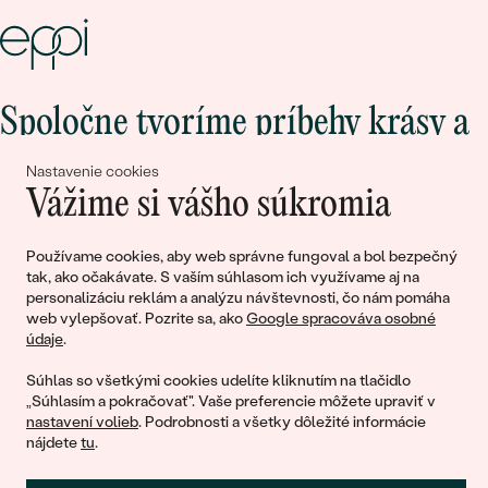
Spoločne tvoríme príbehy krásy a
lásky
Nastavenie cookies
Vážime si vášho súkromia
Pripojte sa k nám!
Používame cookies, aby web správne fungoval a bol bezpečný
tak, ako očakávate. S vaším súhlasom ich využívame aj na
personalizáciu reklám a analýzu návštevnosti, čo nám pomáha
web vylepšovať. Pozrite sa, ako
Google spracováva osobné
údaje
.
Súhlas so všetkými cookies udelíte kliknutím na tlačidlo
„Súhlasím a pokračovať". Vaše preferencie môžete upraviť v
nastavení volieb
. Podrobnosti a všetky dôležité informácie
© 2011 - 2026, Eppi.sk
nájdete
tu
.