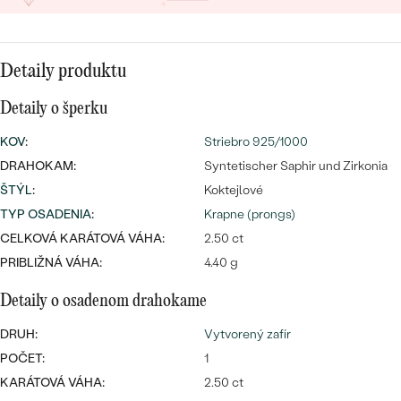
SALT AND PEPPER DIAMANT
LUXUSNÉ
CENOVO DOSTUPNÉ
S DRAHOKAMAMI
DRAHOKAM
Detaily produktu
LUXUSNÉ
S LAB GROWN DIAMANTMI
Najpredávanejšie
PODĽA MATERIÁLU
Detaily o šperku
S PERLAMI
svadobné
ZLATO
KOV
:
Striebro 925/1000
DRAHOKAM:
Syntetischer Saphir und Zirkonia
obrúčky
PODĽA ŠTÝLU
PLATINA
ŠTÝL
:
Koktejlové
PERSONALIZOVANÉ
TYP OSADENIA
:
Krapne (prongs)
STRIEBRO
CELKOVÁ KARÁTOVÁ VÁHA:
2.50 ct
SYMBOLICKÉ
PRIBLIŽNÁ VÁHA:
4.40 g
PREZRIEŤ
MINIMALISTICKÉ
Detaily o osadenom drahokame
DRUH:
Vytvorený zafír
PODĽA PRÍLEŽITOSTI
POČET:
1
KARÁTOVÁ VÁHA:
2.50 ct
PODĽA FARBY