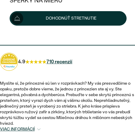
ŠPERKY NA MIERU
113 €
KOMBINOVANÉ ZLATO
STRIEBORNÉ
POSTRANNÉ DRAHOKAMY
ZLATÉ
VÝPREDAJ
VÝPREDAJ
Možnosti doručenia
DOHODNÚŤ STRETNUTIE
PLATINOVÉ
HALO
PODĽA ŠTÝLU
STRIEBORNÉ
ŠPERKY ČO POMÁHAJÚ
PODĽA MATERIÁLU
JEDNODUCHÉ
102 €
s kódom
SUN10
.
TRI DRAHOKAMY
PLATINOVÉ
PODĽA ŠTÝLU
ZLATÉ
PODĽA TYPU
BEZ KAMEŇA
NAPICHOVACIE
VINTAGE
NÁUŠNICE
STRIEBORNÉ
PODĽA ŠTÝLU
4.9
710 recenzií
ETERNITY
KRUHOVÉ
SET ZÁSNUBNÉHO PRSTEŇA A
SOLITÉR
PRSTENE
PLATINOVÉ
OBRÚČOK
VYKROJENÉ
MINIMALISTICKÉ
Myslíte si, že princezné sú len v rozprávkach? My vás presvedčíme o
NARODENIE DIEŤAŤA
PRÍVESKY
opaku, pretože dobre vieme, že jednou z princezien ste aj vy. Ste
NETRADIČNÉ
VINTAGE
PODĽA ŠTÝLU
elegantná, pôvabná a dychberúca. Prebuďte v sebe skrytú princeznú s
VISIACE
PERSONALIZOVANÉ
prsteňom, ktorý vyrazí dych vám aj vášmu okoliu. Neprehliadnuteľný,
NÁRAMKY
ETERNITY
jedinečný prsteň je vyrobený zo striebra. K jeho kráse prispieva
NETRADIČNÉ
ZOSTAVTE SI PRSTEŇ
SOLITÉR
rozprávkovo ružový zafír a zirkóny, ktorých trblietanie vo vás prebudí
SO ZNAMENÍM ZVEROKRUHU
SETY
skrytú túžbu vydať sa cestou Mliečnou dráhou k miliónom nebeských
MINIMALISTICKÉ
ZAČAŤ S PRSTEŇOM
TEPANÉ
hviezd.
V TVARE SRDCA
VIAC INFORMÁCIÍ
MINIMALISTICKÉ
PÁNSKE ŠPERKY