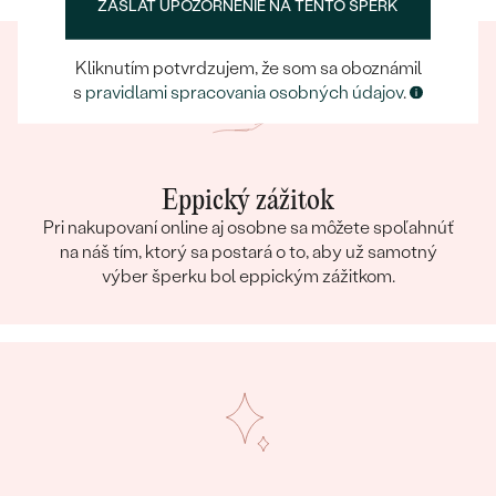
ZASLAŤ UPOZORNENIE NA TENTO ŠPERK
Kliknutím potvrdzujem, že som sa oboznámil
s
pravidlami spracovania osobných údajov
.
Eppický zážitok
Pri nakupovaní online aj osobne sa môžete spoľahnúť
na náš tím, ktorý sa postará o to, aby už samotný
výber šperku bol eppickým zážitkom.