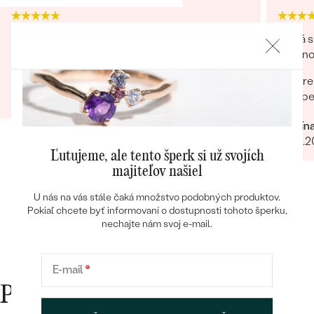
Krásny jedinečný šperk aj s darčekom. Ďakujem.
Veľká s
Spoľahlivý obchod. Určite odporúčam.
drobnos
pre
Jana
šp
06.07.2024
Bestsellery
Kristín
06.10.
Ľutujeme, ale tento šperk si už svojích
majiteľov našiel
OBJAVIŤ
U nás na vás stále čaká množstvo podobných produktov.
Pokiaľ chcete byť informovaní o dostupnosti tohoto šperku,
nechajte nám svoj e-mail.
E-mail
*
Prečo nakupovať v Eppi