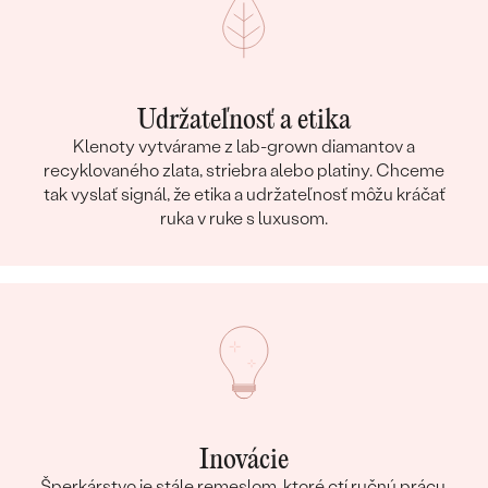
Udržateľnosť a etika
Klenoty vytvárame z lab-grown diamantov a
recyklovaného zlata, striebra alebo platiny. Chceme
tak vyslať signál, že etika a udržateľnosť môžu kráčať
ruka v ruke s luxusom.
Inovácie
Šperkárstvo je stále remeslom, ktoré ctí ručnú prácu,