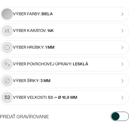
Najpredávanejšie
Najpredávanejšie
PODĽA TVARU DRAHOKAMU
náušnice
VÝBER FARBY:
BIELA
NA MIERU
prstene
VÝBER KARÁTOV:
14K
Personalizované
DIAMANTY
PREZRIEŤ
prívesky
VÝBER HRÚBKY:
1 MM
PREZRIEŤ
VÝBER POVRCHOVEJ ÚPRAVY:
LESKLÁ
OBJAVIŤ
Wave kolekcia
VÝBER ŠÍRKY:
3 MM
53
VÝBER VEĽKOSTI:
53 -> Ø 16,9 MM
OBJAVIŤ
PRIDAŤ GRAVÍROVANIE