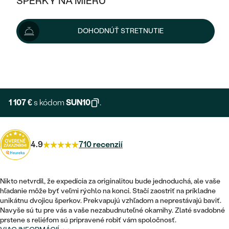
ŠPERKY NA MIERU
1 230 €
KOMBINOVANÉ ZLATO
STRIEBORNÉ
cena za pár
POSTRANNÉ DRAHOKAMY
ZLATÉ
VÝPREDAJ
VÝPREDAJ
Šperk vám vyrobíme a doručíme do 3 - 4 týždňov.
DOHODNÚŤ STRETNUTIE
PLATINOVÉ
HALO
PODĽA ŠTÝLU
Možnosti doručenia
STRIEBORNÉ
ŠPERKY ČO POMÁHAJÚ
PODĽA MATERIÁLU
JEDNODUCHÉ
TRI DRAHOKAMY
PLATINOVÉ
+ 246 €
PODĽA ŠTÝLU
EXPRESNÁ VÝROBA
ZLATÉ
PODĽA TYPU
BEZ KAMEŇA
NAPICHOVACIE
VINTAGE
NÁUŠNICE
STRIEBORNÉ
PODĽA ŠTÝLU
1 107 €
s kódom
SUN10
.
ETERNITY
KRUHOVÉ
SET ZÁSNUBNÉHO PRSTEŇA A
SOLITÉR
PRSTENE
PLATINOVÉ
OBRÚČOK
VYKROJENÉ
MINIMALISTICKÉ
4.9
710 recenzií
NARODENIE DIEŤAŤA
PRÍVESKY
NETRADIČNÉ
VINTAGE
PODĽA ŠTÝLU
VISIACE
PERSONALIZOVANÉ
NÁRAMKY
ETERNITY
Nikto netvrdil, že expedícia za originalitou bude jednoduchá, ale vaše
NETRADIČNÉ
ZOSTAVTE SI PRSTEŇ
SOLITÉR
hľadanie môže byť veľmi rýchlo na konci. Stačí zaostriť na príkladne
SO ZNAMENÍM ZVEROKRUHU
SETY
unikátnu dvojicu šperkov. Prekvapujú vzhľadom a neprestávajú baviť.
MINIMALISTICKÉ
ZAČAŤ S PRSTEŇOM
TEPANÉ
V TVARE SRDCA
Navyše sú tu pre vás a vaše nezabudnuteľné okamihy. Zlaté svadobné
MINIMALISTICKÉ
PÁNSKE ŠPERKY
prstene s reliéfom sú pripravené robiť vám spoločnosť.