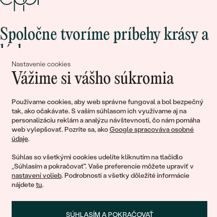
Spoločne tvoríme príbehy krásy a
lásky
Nastavenie cookies
Vážime si vášho súkromia
Pripojte sa k nám!
Používame cookies, aby web správne fungoval a bol bezpečný
tak, ako očakávate. S vaším súhlasom ich využívame aj na
personalizáciu reklám a analýzu návštevnosti, čo nám pomáha
web vylepšovať. Pozrite sa, ako
Google spracováva osobné
údaje
.
Súhlas so všetkými cookies udelíte kliknutím na tlačidlo
„Súhlasím a pokračovať". Vaše preferencie môžete upraviť v
nastavení volieb
. Podrobnosti a všetky dôležité informácie
© 2011 - 2026, Eppi.sk
nájdete
tu
.
SÚHLASÍM A POKRAČOVAŤ