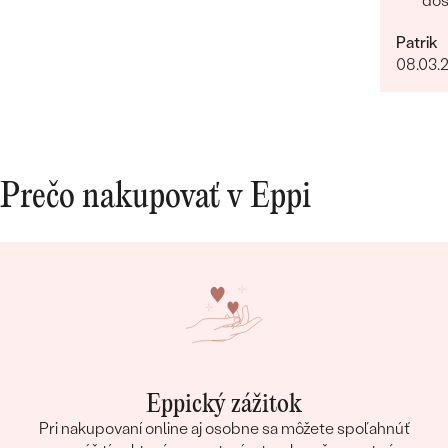
dos
Rych
Patrik
lud
08.03.
Prečo nakupovať v Eppi
Eppický zážitok
Pri nakupovaní online aj osobne sa môžete spoľahnúť