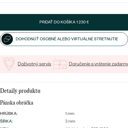
VYBERTE FONT
Napíšte iniciály/text
PRIDAŤ DO KOŠÍKA
1 230 €
15
/ 15 ZNAKOV
DOHODNÚŤ OSOBNÉ ALEBO VIRTUÁLNE STRETNUTIE
Bestsellery
Doživotný servis
Doručenie a vrátenie zadarm
OBJAVIŤ
Detaily produktu
Pánska obrúčka
HRÚBKA:
1 mm
ŠÍRKA
:
3 mm