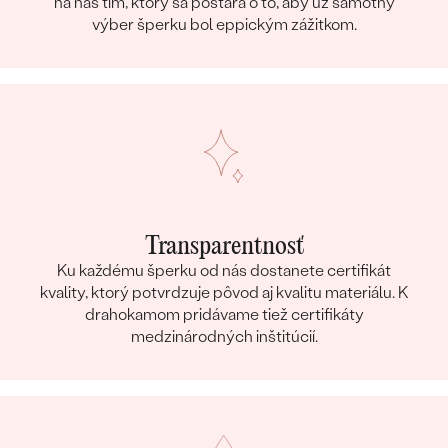
na náš tím, ktorý sa postará o to, aby už samotný
výber šperku bol eppickým zážitkom.
Transparentnosť
Ku každému šperku od nás dostanete certifikát
kvality, ktorý potvrdzuje pôvod aj kvalitu materiálu. K
drahokamom pridávame tiež certifikáty
medzinárodných inštitúcií.