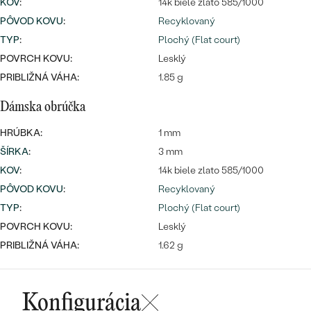
KOV
:
14k biele zlato 585/1000
PÔVOD KOVU
:
Recyklovaný
TYP
:
Plochý (Flat court)
POVRCH KOVU:
Lesklý
PRIBLIŽNÁ VÁHA:
1.85 g
Dámska obrúčka
HRÚBKA:
1 mm
ŠÍRKA
:
3 mm
KOV
:
14k biele zlato 585/1000
PÔVOD KOVU
:
Recyklovaný
TYP
:
Plochý (Flat court)
POVRCH KOVU:
Lesklý
PRIBLIŽNÁ VÁHA:
1.62 g
Konfigurácia