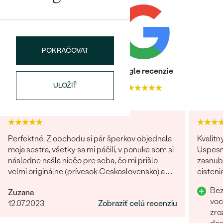
POKRAČOVAT
Heuréka recenzie
Google recenzie
ULOŽIŤ
4.9
4.9
Perfektné. Z obchodu si pár šperkov objednala
Kvalitn
moja sestra, všetky sa mi páčili, v ponuke som si
Uspesn
následne našla niečo pre seba, čo mi prišlo
zasnubn
velmi originálne (prívesok Ceskoslovensko) a
cisteni
milý jemný náhrdelník Malý princ (hviezdičky),
Odpor
Bez
Zuzana
komunikácia a doručenie tovaru na 1 s ⭐️.
voc
12.07.2023
Zobraziť celú recenziu
Obchod a tovar odporúčam, kto hladá šperk,
zro
urcite si nájde to svoje.