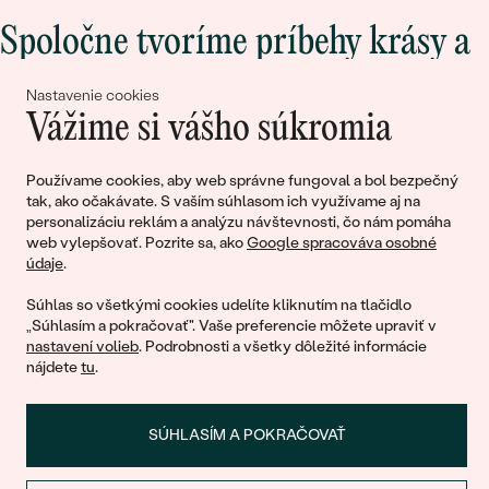
Spoločne tvoríme príbehy krásy a
lásky
Nastavenie cookies
Vážime si vášho súkromia
Pripojte sa k nám!
Používame cookies, aby web správne fungoval a bol bezpečný
tak, ako očakávate. S vaším súhlasom ich využívame aj na
personalizáciu reklám a analýzu návštevnosti, čo nám pomáha
web vylepšovať. Pozrite sa, ako
Google spracováva osobné
údaje
.
Súhlas so všetkými cookies udelíte kliknutím na tlačidlo
„Súhlasím a pokračovať". Vaše preferencie môžete upraviť v
nastavení volieb
. Podrobnosti a všetky dôležité informácie
© 2011 - 2026, Eppi.sk
nájdete
tu
.
SÚHLASÍM A POKRAČOVAŤ