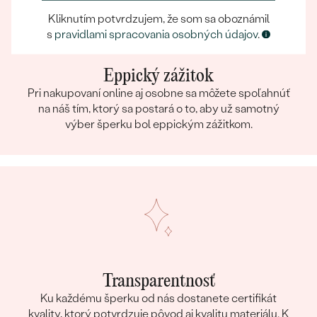
Kliknutím potvrdzujem, že som sa oboznámil
s
pravidlami spracovania osobných údajov
.
Eppický zážitok
Pri nakupovaní online aj osobne sa môžete spoľahnúť
na náš tím, ktorý sa postará o to, aby už samotný
výber šperku bol eppickým zážitkom.
Transparentnosť
Ku každému šperku od nás dostanete certifikát
kvality, ktorý potvrdzuje pôvod aj kvalitu materiálu. K