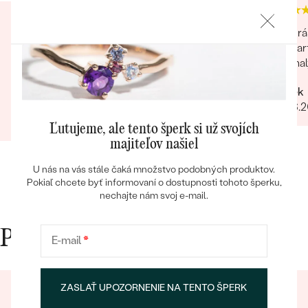
Nákup stále prebehol v poriadku, v prípade
Krá
že bol nejaký problém s výberom alebo
par
veľkosťou vždy dobre poradia. Termíny
mal
dodania sú v poriadku a HLAVNE aj ozaj tovar
Marek
príde ako povedia. Odporúčam
Bestsellery
Martin
16.06.
28.02.2024
Zobraziť celú recenziu
Ľutujeme, ale tento šperk si už svojích
majiteľov našiel
U nás na vás stále čaká množstvo podobných produktov.
OBJAVIŤ
Pokiaľ chcete byť informovaní o dostupnosti tohoto šperku,
nechajte nám svoj e-mail.
Prečo nakupovať v Eppi
E-mail
*
ZASLAŤ UPOZORNENIE NA TENTO ŠPERK