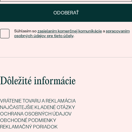
ODOBERAŤ
Súhlasím so
zasielaním komerčnej komunikácie
a
spracovaním
osobných údajov pre tieto účely
.
Dôležité informácie
VRÁTENIE TOVARU A REKLAMÁCIA
NAJČASTEJŠIE KLADENÉ OTÁZKY
OCHRANA OSOBNÝCH ÚDAJOV
OBCHODNÉ PODMIENKY
REKLAMAČNÝ PORIADOK