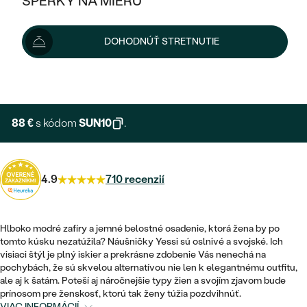
ŠPERKY NA MIERU
KOMBINOVANÉ ZLATO
STRIEBORNÉ
POSTRANNÉ DRAHOKAMY
ZLATÉ
VÝPREDAJ
VÝPREDAJ
98 €
DOHODNÚŤ STRETNUTIE
PLATINOVÉ
HALO
PODĽA ŠTÝLU
STRIEBORNÉ
ŠPERKY ČO POMÁHAJÚ
PODĽA MATERIÁLU
Možnosti doručenia
JEDNODUCHÉ
TRI DRAHOKAMY
PLATINOVÉ
PODĽA ŠTÝLU
ZLATÉ
PODĽA TYPU
BEZ KAMEŇA
NAPICHOVACIE
VINTAGE
88 €
s kódom
SUN10
.
NÁUŠNICE
STRIEBORNÉ
PODĽA ŠTÝLU
ETERNITY
KRUHOVÉ
SET ZÁSNUBNÉHO PRSTEŇA A
SOLITÉR
PRSTENE
PLATINOVÉ
OBRÚČOK
VYKROJENÉ
4.9
710 recenzií
MINIMALISTICKÉ
NARODENIE DIEŤAŤA
PRÍVESKY
NETRADIČNÉ
VINTAGE
PODĽA ŠTÝLU
VISIACE
PERSONALIZOVANÉ
Hlboko modré zafíry a jemné belostné osadenie, ktorá žena by po
NÁRAMKY
ETERNITY
tomto kúsku nezatúžila? Náušničky Yessi sú oslnivé a svojské. Ich
NETRADIČNÉ
ZOSTAVTE SI PRSTEŇ
SOLITÉR
visiaci štýl je plný iskier a prekrásne zdobenie Vás nenechá na
SO ZNAMENÍM ZVEROKRUHU
SETY
pochybách, že sú skvelou alternatívou nie len k elegantnému outfitu,
MINIMALISTICKÉ
ZAČAŤ S PRSTEŇOM
TEPANÉ
ale aj k šatám. Poteší aj náročnejšie typy žien a svojím zjavom bude
V TVARE SRDCA
prínosom pre ženskosť, ktorú tak ženy túžia pozdvihnúť.
MINIMALISTICKÉ
PÁNSKE ŠPERKY
VIAC INFORMÁCIÍ