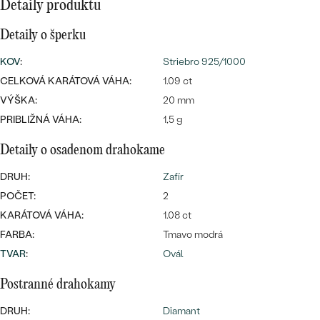
SALT AND PEPPER DIAMANT
LUXUSNÉ
Detaily produktu
CENOVO DOSTUPNÉ
S DRAHOKAMAMI
DRAHOKAM
Detaily o šperku
LUXUSNÉ
S LAB GROWN DIAMANTMI
KOV
:
Striebro 925/1000
Najpredávanejšie
PODĽA MATERIÁLU
CELKOVÁ KARÁTOVÁ VÁHA:
1.09 ct
S PERLAMI
VÝŠKA:
20 mm
svadobné
ZLATO
PRIBLIŽNÁ VÁHA:
1,5 g
obrúčky
PODĽA ŠTÝLU
PLATINA
Detaily o osadenom drahokame
PERSONALIZOVANÉ
DRUH:
Zafír
STRIEBRO
POČET:
2
SYMBOLICKÉ
PREZRIEŤ
KARÁTOVÁ VÁHA:
1.08 ct
FARBA:
Tmavo modrá
MINIMALISTICKÉ
TVAR
:
Ovál
PODĽA PRÍLEŽITOSTI
Postranné drahokamy
PODĽA FARBY
DRUH:
Diamant