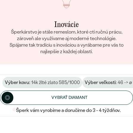
Inovácie
Šperkárstvo je stále remeslom, ktoré ctí ručnú prácu,
zároveň ale využívame aj moderné technológie.
Spájame tak tradíciu s inováciou a vyrábame pre vás to
najlepšie z každej oblasti.
Výber kovu:
14k žlté zlato 585/1000
Výber veľkosti:
46 -> ø
VYBRAŤ DIAMANT
Šperk vám vyrobíme a doručíme do 3 - 4 týždňov.