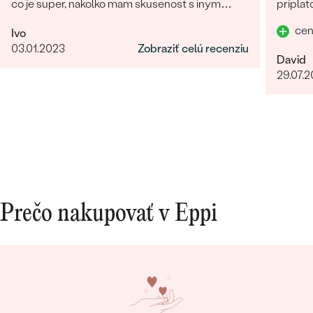
co je super, nakolko mam skusenost s inym
príplat
obchodom kde na fotke vyzeral sperk
prvú lu
cen
Ivo
giganticky a prisla "miniatura". V tomto obchode
dokona
03.01.2023
Zobraziť celú recenziu
fotka presne velkostne sedi s realitou (foto na
David
krku). Naviac sperk prisiel krasne zabaleny aj s
29.07.
rucne pisanym odkazom. Moznost vyberu
certifikatu elektronicky alebobv papierovej
forme, obrovsky vyber kamenov. No super.
Nabuduce budem urcite este objednavat!
Prečo nakupovať v Eppi