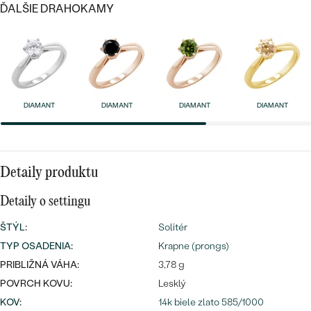
Najpredávanejšie
ĎALŠIE DRAHOKAMY
Najpredávanejšie
PODĽA TVARU DRAHOKAMU
náušnice
NA MIERU
prstene
Personalizované
DIAMANTY
PREZRIEŤ
DIAMANT
DIAMANT
DIAMANT
DIAMANT
prívesky
PREZRIEŤ
Detaily produktu
OBJAVIŤ
Wave kolekcia
Detaily o settingu
ŠTÝL
:
Solitér
TYP OSADENIA
:
Krapne (prongs)
OBJAVIŤ
PRIBLIŽNÁ VÁHA:
3,78 g
POVRCH KOVU:
Lesklý
KOV
:
14k biele zlato 585/1000