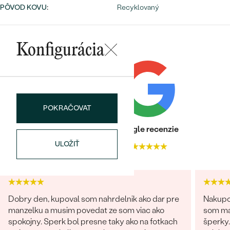
PÔVOD KOVU
:
Recyklovaný
Konfigurácia
Bestsellery
POKRAČOVAT
Heuréka recenzie
Google recenzie
OBJAVIŤ
ULOŽIŤ
4.9
4.9
Dobry den, kupoval som nahrdelnik ako dar pre
Nakupov
manzelku a musim povedat ze som viac ako
som ma
spokojny. Sperk bol presne taky ako na fotkach
šperky.