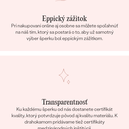
Eppický zážitok
Pri nakupovaní online aj osobne sa môžete spoľahnúť
na náš tím, ktorý sa postará o to, aby už samotný
výber šperku bol eppickým zážitkom.
Transparentnosť
Ku každému šperku od nás dostanete certifikát
kvality, ktorý potvrdzuje pôvod aj kvalitu materiálu. K
drahokamom pridávame tiež certifikáty
medzinárodných inštitúcií.