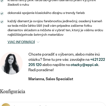
STATEMENT
krásna fancy pink farba lab-grown diamantu priam vyzýva k
ZAČAŤ S DIAMANTOM
RUČNE RYTÉ
DETSKÉ
žiadosti o ruku
MEDAILÓNY
DETSKÉ ŠPERKY
PEČATNÉ
ZAČAŤ S LABGROWN DIAMANTOM
S VÝPLŇOU
dokonalé spojenie klasického dizajnu a trendy farieb
PIERCING
RETIAZKY
BROŠNE
každý diamant je svojou farebnosťou jedinečný, osadený kameň
PERSONALIZOVANÉ
ZAČAŤ S FAREBNÝM DIAMANTOM
SVADOBNÉ SETY
sa teda môže ľahko líšiť (radi vám prípadne zašleme fotku
V TVARE SRDCA
DOPLNKY
PODĽA DRAHOKAMU
diamantov skladom a môžete si vybrať ten, ktorý je vášmu srdcu
najbližšie)prírode šetrných materiálov
PODĽA DRAHOKAMU
PODĽA DRAHOKAMU
S DIAMANTMI
PODĽA CENY
SO ZVIERATAMI
VIAC INFORMÁCIÍ
PODĽA MATERIÁLU
S DIAMANTMI
DIAMANT
CENOVO DOSTUPNÉ
S DRAHOKAMAMI
Chcete poradiť s výberom, alebo máte inú
ZLATÉ
PODĽA DRAHOKAMU
S DRAHOKAMAMI
otázku? Sme tu pre vás: zavolajte na
+421 222
LAB GROWN DIAMANT
LUXUSNÉ
S PERLAMI
205 120
alebo napíšte na
otazky@eppi.sk
.
S DIAMANTMI
STRIEBORNÉ
Radi poradíme!
S PERLAMI
MOISSANIT
S DRAHOKAMAMI
PLATINOVÉ
PODĽA CENY
Marianna, Sales Specialist
FAREBNÝ DIAMANT
PODĽA CENY
CENOVO DOSTUPNÉ
S PERLAMI
Konfigurácia
PODĽA DRAHOKAMU
ČIERNY DIAMANT
CENOVO DOSTUPNÉ
LUXUSNÉ
S DIAMANTMI
PODĽA CENY