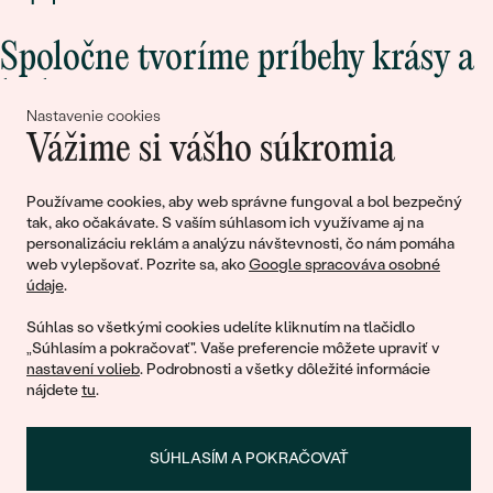
Spoločne tvoríme príbehy krásy a
lásky
Nastavenie cookies
Vážime si vášho súkromia
Pripojte sa k nám!
Používame cookies, aby web správne fungoval a bol bezpečný
tak, ako očakávate. S vaším súhlasom ich využívame aj na
personalizáciu reklám a analýzu návštevnosti, čo nám pomáha
web vylepšovať. Pozrite sa, ako
Google spracováva osobné
údaje
.
Súhlas so všetkými cookies udelíte kliknutím na tlačidlo
„Súhlasím a pokračovať". Vaše preferencie môžete upraviť v
nastavení volieb
. Podrobnosti a všetky dôležité informácie
© 2011 - 2026, Eppi.sk
nájdete
tu
.
SÚHLASÍM A POKRAČOVAŤ