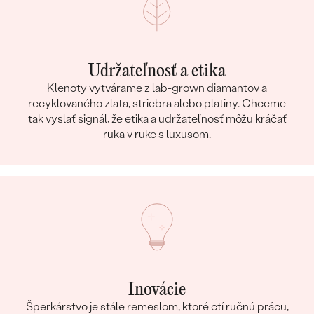
Udržateľnosť a etika
Klenoty vytvárame z lab-grown diamantov a
recyklovaného zlata, striebra alebo platiny. Chceme
tak vyslať signál, že etika a udržateľnosť môžu kráčať
ruka v ruke s luxusom.
Inovácie
Šperkárstvo je stále remeslom, ktoré ctí ručnú prácu,