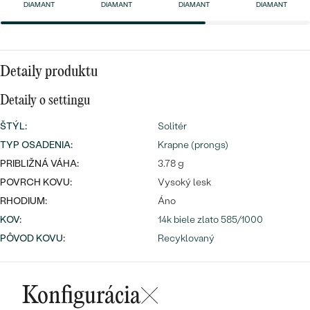
Najpredávanejšie
DIAMANT
DIAMANT
DIAMANT
DIAMANT
Najpredávanejšie
PODĽA TVARU DRAHOKAMU
náušnice
NA MIERU
prstene
Detaily produktu
Personalizované
DIAMANTY
Detaily o settingu
PREZRIEŤ
prívesky
ŠTÝL
:
Solitér
PREZRIEŤ
TYP OSADENIA
:
Krapne (prongs)
PRIBLIŽNÁ VÁHA:
3.78 g
OBJAVIŤ
POVRCH KOVU:
Vysoký lesk
Wave kolekcia
RHODIUM:
Áno
KOV
:
14k biele zlato 585/1000
PÔVOD KOVU
:
Recyklovaný
OBJAVIŤ
Konfigurácia