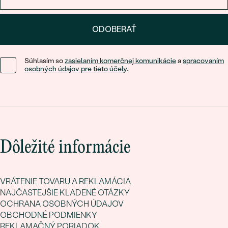
ODOBERAŤ
Súhlasím so
zasielaním komerčnej komunikácie
a
spracovaním
osobných údajov pre tieto účely
.
Dôležité informácie
VRÁTENIE TOVARU A REKLAMÁCIA
NAJČASTEJŠIE KLADENÉ OTÁZKY
OCHRANA OSOBNÝCH ÚDAJOV
OBCHODNÉ PODMIENKY
REKLAMAČNÝ PORIADOK