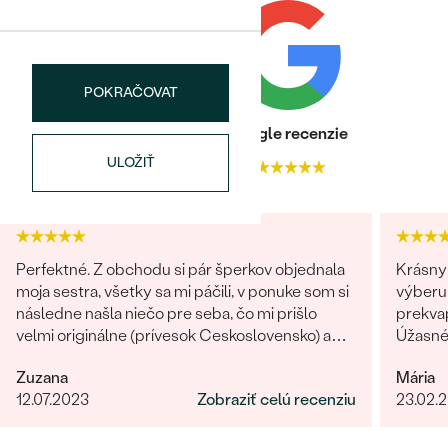
POKRAČOVAT
Heuréka recenzie
Google recenzie
Bestsellery
ULOŽIŤ
4.9
4.9
OBJAVIŤ
Perfektné. Z obchodu si pár šperkov objednala
Krásny 
moja sestra, všetky sa mi páčili, v ponuke som si
výberu 
následne našla niečo pre seba, čo mi prišlo
prekvap
velmi originálne (prívesok Ceskoslovensko) a
Úžasné!
milý jemný náhrdelník Malý princ (hviezdičky),
určite
Zuzana
Mária
komunikácia a doručenie tovaru na 1 s ⭐️.
12.07.2023
Zobraziť celú recenziu
23.02.
Obchod a tovar odporúčam, kto hladá šperk,
urcite si nájde to svoje.