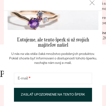
Eppi je pre mňa prvou voľbou pri výbere
Veľká s
šperkov.
drobnos
Krásne balenie extra rýchle doručenie
pre
nádherná kvalitná retiazka výborná cena
šp
Romana
Kristín
Bestsellery
24.07.2025
Zobraziť celú recenziu
06.10.
Ľutujeme, ale tento šperk si už svojích
majiteľov našiel
U nás na vás stále čaká množstvo podobných produktov.
Pokiaľ chcete byť informovaní o dostupnosti tohoto šperku,
OBJAVIŤ
nechajte nám svoj e-mail.
Prečo nakupovať v Eppi
E-mail
*
ZASLAŤ UPOZORNENIE NA TENTO ŠPERK