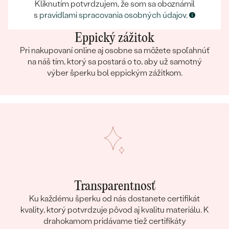
Kliknutím potvrdzujem, že som sa oboznámil
s
pravidlami spracovania osobných údajov
.
Eppický zážitok
Pri nakupovaní online aj osobne sa môžete spoľahnúť
na náš tím, ktorý sa postará o to, aby už samotný
výber šperku bol eppickým zážitkom.
Transparentnosť
Ku každému šperku od nás dostanete certifikát
kvality, ktorý potvrdzuje pôvod aj kvalitu materiálu. K
drahokamom pridávame tiež certifikáty