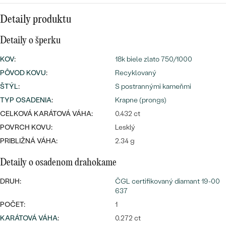
SALT AND PEPPER DIAMANT
LUXUSNÉ
CENOVO DOSTUPNÉ
S DRAHOKAMAMI
Detaily produktu
DRAHOKAM
Detaily o šperku
LUXUSNÉ
S LAB GROWN DIAMANTMI
Najpredávanejšie
PODĽA MATERIÁLU
KOV
:
18k biele zlato 750/1000
S PERLAMI
svadobné
PÔVOD KOVU
:
Recyklovaný
ZLATO
ŠTÝL
:
S postrannými kameňmi
obrúčky
TYP OSADENIA
PODĽA ŠTÝLU
:
Krapne (prongs)
PLATINA
CELKOVÁ KARÁTOVÁ VÁHA:
0.432 ct
PERSONALIZOVANÉ
STRIEBRO
POVRCH KOVU:
Lesklý
PRIBLIŽNÁ VÁHA:
2.34 g
SYMBOLICKÉ
PREZRIEŤ
Detaily o osadenom drahokame
MINIMALISTICKÉ
DRUH:
ČGL certifikovaný diamant 19-00
637
PODĽA PRÍLEŽITOSTI
POČET:
1
PODĽA FARBY
KARÁTOVÁ VÁHA
:
0.272 ct