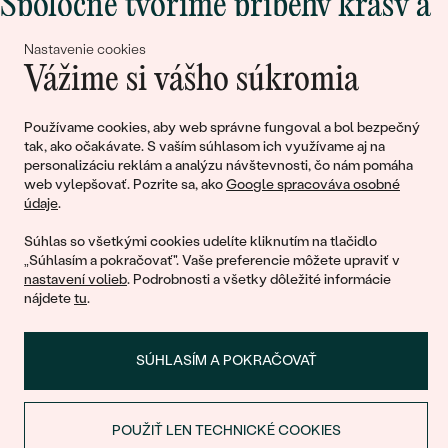
Spoločne tvoríme príbehy krásy a
lásky
Nastavenie cookies
Vážime si vášho súkromia
Pripojte sa k nám!
Používame cookies, aby web správne fungoval a bol bezpečný
tak, ako očakávate. S vaším súhlasom ich využívame aj na
personalizáciu reklám a analýzu návštevnosti, čo nám pomáha
web vylepšovať. Pozrite sa, ako
Google spracováva osobné
údaje
.
Súhlas so všetkými cookies udelíte kliknutím na tlačidlo
„Súhlasím a pokračovať". Vaše preferencie môžete upraviť v
nastavení volieb
. Podrobnosti a všetky dôležité informácie
© 2011 - 2026, Eppi.sk
nájdete
tu
.
SÚHLASÍM A POKRAČOVAŤ
POUŽIŤ LEN TECHNICKÉ COOKIES