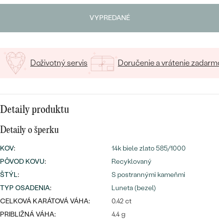
SALT AND PEPPER DIAMANT
LUXUSNÉ
Napíšte iniciály/text
CENOVO DOSTUPNÉ
S DRAHOKAMAMI
VYPREDANÉ
DRAHOKAM
15
/ 15 ZNAKOV
LUXUSNÉ
S LAB GROWN DIAMANTMI
Najpredávanejšie
PODĽA MATERIÁLU
Doživotný servis
Doručenie a vrátenie zadarm
S PERLAMI
svadobné
ZLATO
obrúčky
PODĽA ŠTÝLU
PLATINA
Detaily produktu
PERSONALIZOVANÉ
STRIEBRO
Detaily o šperku
SYMBOLICKÉ
PREZRIEŤ
KOV
:
14k biele zlato 585/1000
PÔVOD KOVU
:
Recyklovaný
MINIMALISTICKÉ
ŠTÝL
:
S postrannými kameňmi
PODĽA PRÍLEŽITOSTI
TYP OSADENIA
:
Luneta (bezel)
CELKOVÁ KARÁTOVÁ VÁHA:
0.42 ct
PODĽA FARBY
PRIBLIŽNÁ VÁHA:
4.4 g