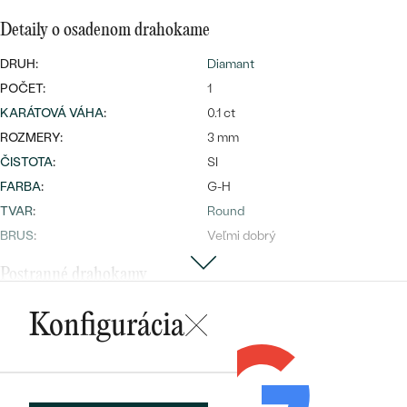
Najpredávanejšie
Najpredávanejšie
PODĽA TVARU DRAHOKAMU
Detaily o osadenom drahokame
náušnice
DRUH:
Diamant
NA MIERU
prstene
POČET:
1
Personalizované
KARÁTOVÁ VÁHA
:
0.1 ct
DIAMANTY
PREZRIEŤ
ROZMERY:
3 mm
prívesky
ČISTOTA
:
SI
PREZRIEŤ
FARBA
:
G-H
TVAR
:
Round
BRUS
:
Veľmi dobrý
OBJAVIŤ
Wave kolekcia
Postranné drahokamy
DRUH:
Diamant
Konfigurácia
POČET:
64
OBJAVIŤ
KARÁTOVÁ VÁHA
:
0.32 ct
ROZMERY:
1 mm
TVAR
:
Round