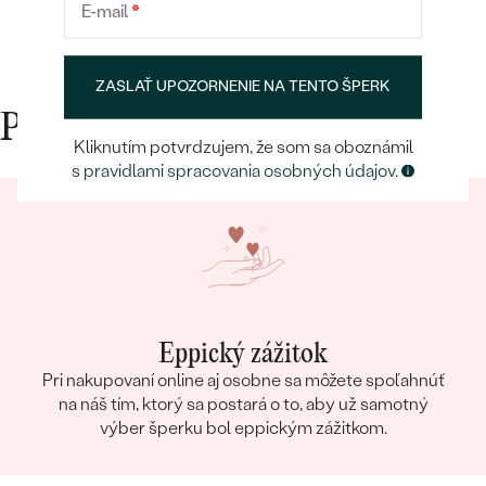
E-mail
*
ZASLAŤ UPOZORNENIE NA TENTO ŠPERK
Prečo nakupovať v Eppi
Kliknutím potvrdzujem, že som sa oboznámil
s
pravidlami spracovania osobných údajov
.
Eppický zážitok
Pri nakupovaní online aj osobne sa môžete spoľahnúť
na náš tím, ktorý sa postará o to, aby už samotný
výber šperku bol eppickým zážitkom.