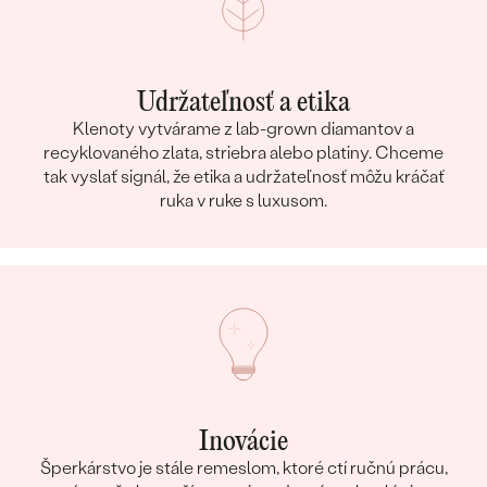
Udržateľnosť a etika
Klenoty vytvárame z lab-grown diamantov a
recyklovaného zlata, striebra alebo platiny. Chceme
tak vyslať signál, že etika a udržateľnosť môžu kráčať
ruka v ruke s luxusom.
Inovácie
Šperkárstvo je stále remeslom, ktoré ctí ručnú prácu,