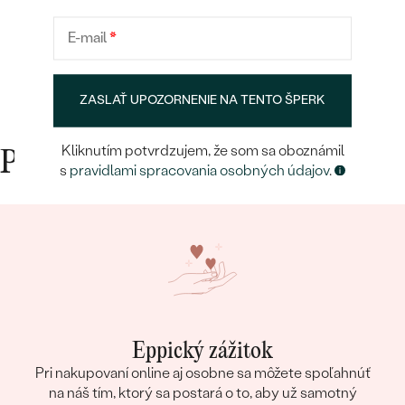
POČET:
2
E-mail
*
ROZMERY:
2 mm
TVAR
:
Round
ČISTOTA
:
SI
ZASLAŤ UPOZORNENIE NA TENTO ŠPERK
FARBA:
G-H
PÔVOD:
Vytvorený v laboratóriu
Kliknutím potvrdzujem, že som sa oboznámil
Prečo nakupovať v Eppi
s
pravidlami spracovania osobných údajov
.
Eppický zážitok
Pri nakupovaní online aj osobne sa môžete spoľahnúť
na náš tím, ktorý sa postará o to, aby už samotný