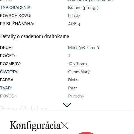
Najpredávanejšie
TYP OSADENIA
:
Krapne (prongs)
Najpredávanejšie
PODĽA TVARU DRAHOKAMU
náušnice
POVRCH KOVU:
Lesklý
NA MIERU
PRIBLIŽNÁ VÁHA:
4.96 g
prstene
Personalizované
Detaily o osadenom drahokame
DIAMANTY
PREZRIEŤ
prívesky
DRUH:
Mesačný kameň
PREZRIEŤ
POČET:
1
ROZMERY:
10 x 7 mm
ČISTOTA
:
Okom čistý
OBJAVIŤ
FARBA:
Biela
Wave kolekcia
TVAR
:
Pear
PÔVOD:
Prírodný
Postranné drahokamy
OBJAVIŤ
DRUH:
Moissanit
Konfigurácia
POČET:
1