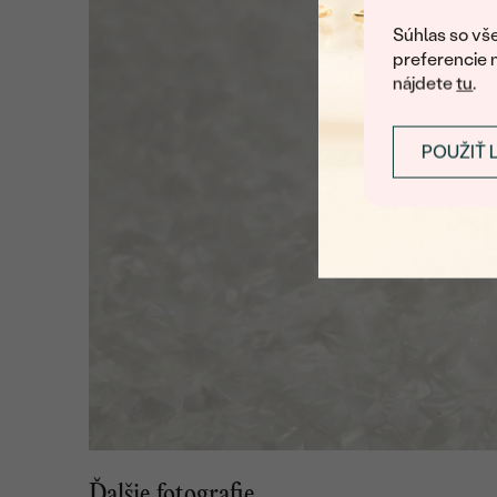
Súhlas so vše
preferencie 
nájdete
tu
.
POUŽIŤ 
Ďalšie fotografie