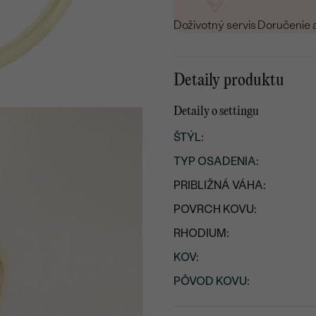
Doživotný servis
Doručenie 
Detaily produktu
Detaily o settingu
ŠTÝL
:
TYP OSADENIA
:
PRIBLIŽNÁ VÁHA:
POVRCH KOVU:
RHODIUM:
KOV
:
PÔVOD KOVU
: