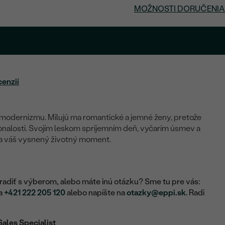
MOŽNOSTI DORUČENIA
cenzií
 modernizmu. Milujú ma romantické a jemné ženy, pretože
nalosti. Svojím leskom spríjemním deň, vyčarím úsmev a
 váš vysnený životný moment.
adiť s výberom, alebo máte inú otázku? Sme tu pre vás:
na
+421 222 205 120
alebo napíšte na
otazky@eppi.sk
. Radi
Sales Specialist