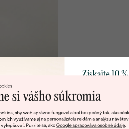
Získajte 10 %
svoj prvý 
ookies
e si vášho súkromia
Pridajte sa k nám a 
poctivo vyrábaných 
okies, aby web správne fungoval a bol bezpečný tak, ako očak
Ako darček na priv
om ich využívame aj na personalizáciu reklám a analýzu návštev
obratom pošleme zľ
ylepšovať. Pozrite sa, ako
Google spracováva osobné údaje
.