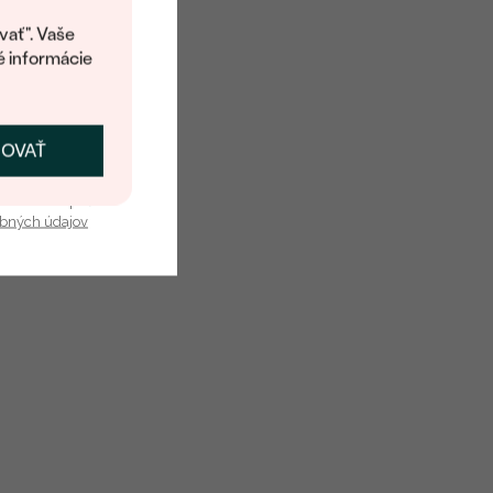
kup.
vať". Vaše
é informácie
ČOVAŤ
kať zľavu
u nás v bezpečí.
obných údajov