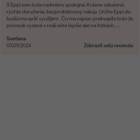
S Eppi som bola nadmieru spokojná. Krásne zabalené,
rýchle doručenie, bezproblémový nákup. Určite Eppi do
budúcna opäť využijem . Čo ma najviac prekvapilo bolo že
prívesok vyzeral v reáli ešte lepšie ako na fotkách.
Ďakujem Eppi. PS: Určite by som aktualizovala fotky pri
Svetlana
týchto príveskom. V realite je to prepracovanie oveľa
03.09.2024
Zobraziť celú recenziu
viditelnejšie a krajšie ako na fotkách.