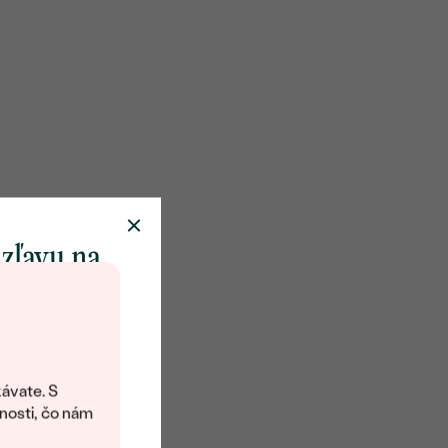
 zľavu na
klenot
objavte svet
šperkov Eppi.
ávate. S
ítanie vám
nosti, čo nám
avový kód na