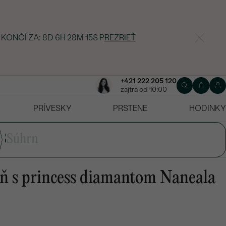
 KONČÍ ZA:
8D 6H 28M 14S
P
REZRIEŤ
+421 222 205 120
zajtra od 10:00
PRÍVESKY
PRSTENE
HODINKY
3
Súhrn
ň s princess diamantom Naneala