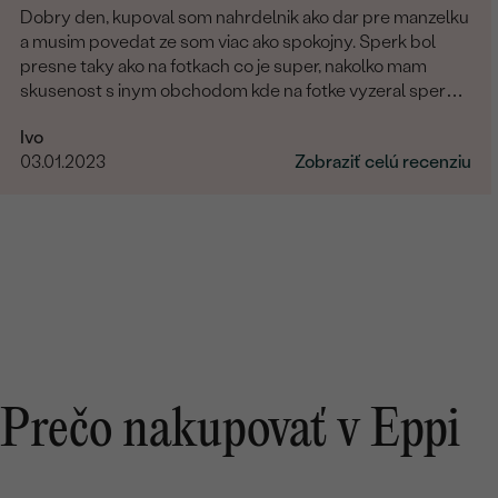
Dobry den, kupoval som nahrdelnik ako dar pre manzelku
a musim povedat ze som viac ako spokojny. Sperk bol
presne taky ako na fotkach co je super, nakolko mam
skusenost s inym obchodom kde na fotke vyzeral sperk
giganticky a prisla "miniatura". V tomto obchode fotka
Ivo
presne velkostne sedi s realitou (foto na krku). Naviac
03.01.2023
Zobraziť celú recenziu
sperk prisiel krasne zabaleny aj s rucne pisanym
odkazom. Moznost vyberu certifikatu elektronicky
alebobv papierovej forme, obrovsky vyber kamenov. No
super. Nabuduce budem urcite este objednavat!
Prečo nakupovať v Eppi