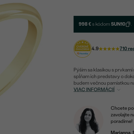
998 €
s kódom
SUN10
.
4.9
710 re
Pýšim sa klasikou s prvkami
spĺňam ich predstavy o doko
budem večnou pamiatkou na
VIAC INFORMÁCIÍ
Chcete por
zavolajte 
poradíme!
Marianna, 