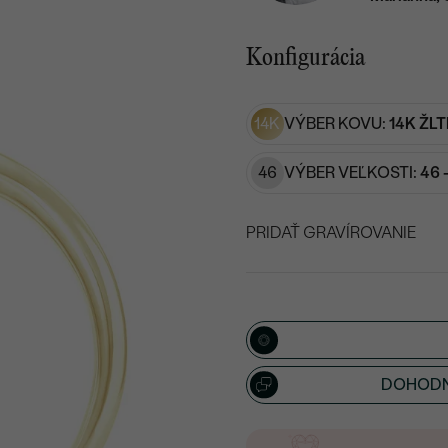
Konfigurácia
14K
VÝBER KOVU:
14K ŽLT
46
VÝBER VEĽKOSTI:
46 
PRIDAŤ GRAVÍROVANIE
VYBERTE FONT
Napíšte iniciály/text
15
/ 15 ZNAKOV
DOHODN