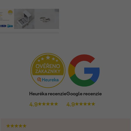
Heuréka recenzie
Google recenzie
4.9
4.9