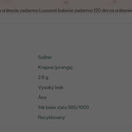
a vrátenie zadarmo
Luxusné balenie zadarmo
120 dní na vrátenie
Solitér
Krapne (prongs)
2.8 g
Vysoký lesk
Áno
14k biele zlato 585/1000
Recyklovaný