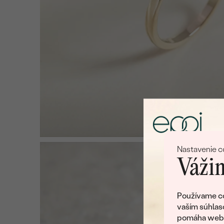
Nastavenie c
Vážim
Používame co
vaším súhlas
pomáha web v