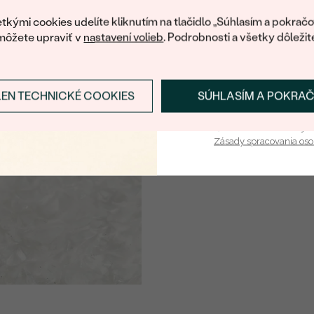
váš prvý ná
tkými cookies udelíte kliknutím na tlačidlo „Súhlasím a pokračo
môžete upraviť v
nastavení volieb
. Podrobnosti a všetky dôležit
LEN TECHNICKÉ COOKIES
SÚHLASÍM A POKRA
Prihlásiť sa a zís
Vaša e-mailová adresa je 
Zásady spracovania os