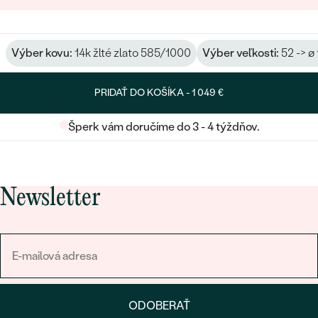
Výber kovu:
14k žlté zlato 585/1000
Výber veľkosti:
52 -> ø
PRIDAŤ DO KOŠÍKA -
1 049 €
Šperk vám doručíme do 3 - 4 týždňov.
Newsletter
ODOBERAŤ