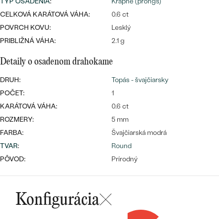
TYP OSADENIA
:
Krapne (prongs)
CELKOVÁ KARÁTOVÁ VÁHA:
0.6 ct
POVRCH KOVU:
Lesklý
PRIBLIŽNÁ VÁHA:
2.1 g
Detaily o osadenom drahokame
Bestsellery
DRUH:
Topás - švajčiarsky
POČET:
1
KARÁTOVÁ VÁHA:
0.6 ct
ROZMERY:
5 mm
OBJAVIŤ
FARBA:
Švajčiarská modrá
TVAR
:
Round
PÔVOD:
Prírodný
Konfigurácia