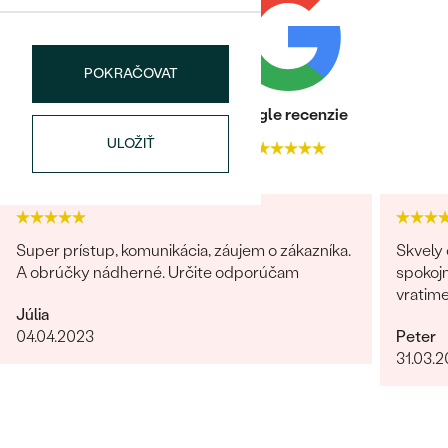
POKRAČOVAT
Heuréka recenzie
Google recenzie
ULOŽIŤ
4.9
4.9
Super prístup, komunikácia, záujem o zákazníka.
Skvely 
A obrúčky nádherné. Určite odporúčam
spokojn
vratim
Júlia
04.04.2023
Peter
31.03.