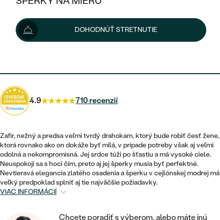
ŠPERKY NA MIERU
948 €
998 €
-6 %
KOMBINOVANÉ ZLATO
STRIEBORNÉ
POSTRANNÉ DRAHOKAMY
ZLATÉ
VÝPREDAJ
VÝPREDAJ
Možnosti doručenia
DOHODNÚŤ STRETNUTIE
PLATINOVÉ
HALO
PODĽA ŠTÝLU
STRIEBORNÉ
ŠPERKY ČO POMÁHAJÚ
PODĽA MATERIÁLU
JEDNODUCHÉ
853 €
s kódom
SUN10
.
TRI DRAHOKAMY
PLATINOVÉ
PODĽA ŠTÝLU
ZLATÉ
PODĽA TYPU
BEZ KAMEŇA
NAPICHOVACIE
VINTAGE
NÁUŠNICE
STRIEBORNÉ
PODĽA ŠTÝLU
4.9
710 recenzií
ETERNITY
KRUHOVÉ
SET ZÁSNUBNÉHO PRSTEŇA A
SOLITÉR
PRSTENE
PLATINOVÉ
OBRÚČOK
VYKROJENÉ
MINIMALISTICKÉ
Zafír, nežný a predsa veľmi tvrdý drahokam, ktorý bude robiť česť žene,
NARODENIE DIEŤAŤA
PRÍVESKY
ktorá rovnako ako on dokáže byť milá, v prípade potreby však aj veľmi
NETRADIČNÉ
VINTAGE
PODĽA ŠTÝLU
odolná a nekompromisná. Jej srdce túži po šťastiu a má vysoké ciele.
VISIACE
PERSONALIZOVANÉ
Neuspokojí sa s hoci čím, preto aj jej šperky musia byť perfektné.
NÁRAMKY
ETERNITY
Nevtieravá elegancia zlatého osadenia a šperku v cejlónskej modrej má
NETRADIČNÉ
ZOSTAVTE SI PRSTEŇ
SOLITÉR
veľký predpoklad splniť aj tie najväčšie požiadavky.
SO ZNAMENÍM ZVEROKRUHU
SETY
VIAC INFORMÁCIÍ
MINIMALISTICKÉ
ZAČAŤ S PRSTEŇOM
TEPANÉ
V TVARE SRDCA
MINIMALISTICKÉ
PÁNSKE ŠPERKY
Chcete poradiť s výberom, alebo máte inú