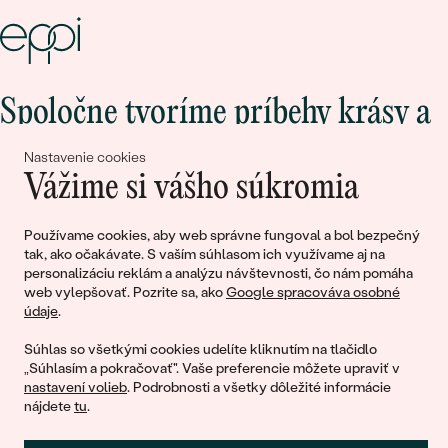
Spoločne tvoríme príbehy krásy a
lásky
Nastavenie cookies
Vážime si vášho súkromia
Pripojte sa k nám!
Používame cookies, aby web správne fungoval a bol bezpečný
tak, ako očakávate. S vaším súhlasom ich využívame aj na
personalizáciu reklám a analýzu návštevnosti, čo nám pomáha
web vylepšovať. Pozrite sa, ako
Google spracováva osobné
údaje
.
Súhlas so všetkými cookies udelíte kliknutím na tlačidlo
„Súhlasím a pokračovať". Vaše preferencie môžete upraviť v
nastavení volieb
. Podrobnosti a všetky dôležité informácie
© 2011 - 2026, Eppi.sk
nájdete
tu
.