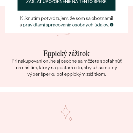
ZASLAŤ UPOZORNENIE NA TENTO ŠPERK
Kliknutím potvrdzujem, že som sa oboznámil
s
pravidlami spracovania osobných údajov
.
Eppický zážitok
Pri nakupovaní online aj osobne sa môžete spoľahnúť
na náš tím, ktorý sa postará o to, aby už samotný
výber šperku bol eppickým zážitkom.