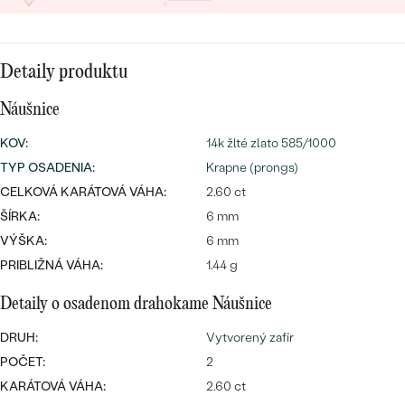
SALT AND PEPPER DIAMANT
LUXUSNÉ
CENOVO DOSTUPNÉ
S DRAHOKAMAMI
DRAHOKAM
Detaily produktu
LUXUSNÉ
S LAB GROWN DIAMANTMI
Najpredávanejšie
PODĽA MATERIÁLU
Náušnice
S PERLAMI
svadobné
ZLATO
KOV
:
14k žlté zlato 585/1000
TYP OSADENIA
:
Krapne (prongs)
obrúčky
PODĽA ŠTÝLU
PLATINA
CELKOVÁ KARÁTOVÁ VÁHA:
2.60 ct
PERSONALIZOVANÉ
ŠÍRKA:
6 mm
STRIEBRO
VÝŠKA:
6 mm
SYMBOLICKÉ
PRIBLIŽNÁ VÁHA:
1.44 g
PREZRIEŤ
MINIMALISTICKÉ
Detaily o osadenom drahokame Náušnice
DRUH:
Vytvorený zafír
PODĽA PRÍLEŽITOSTI
POČET:
2
KARÁTOVÁ VÁHA:
2.60 ct
PODĽA FARBY