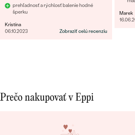
mal
prehľadnosť a rýchlosť balenie hodné
šperku
Marek
16.06.
Kristína
06.10.2023
Zobraziť celú recenziu
Prečo nakupovať v Eppi