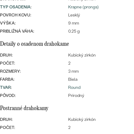
Najpredávanejšie
TYP OSADENIA
:
Krapne (prongs)
Najpredávanejšie
PODĽA TVARU DRAHOKAMU
náušnice
POVRCH KOVU:
Lesklý
VÝŠKA:
9 mm
NA MIERU
prstene
PRIBLIŽNÁ VÁHA:
0.25 g
Personalizované
DIAMANTY
Detaily o osadenom drahokame
PREZRIEŤ
prívesky
PREZRIEŤ
DRUH:
Kubický zirkón
POČET:
2
ROZMERY:
3 mm
OBJAVIŤ
FARBA:
Biela
Wave kolekcia
TVAR
:
Round
PÔVOD:
Prírodný
Postranné drahokamy
OBJAVIŤ
DRUH:
Kubický zirkón
POČET:
2