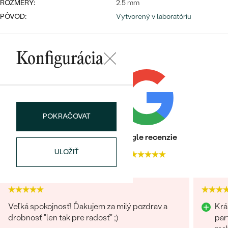
ROZMERY:
2.5 mm
PÔVOD:
Vytvorený v laboratóriu
Konfigurácia
Bestsellery
POKRAČOVAT
OBJAVIŤ
Heuréka recenzie
Google recenzie
ULOŽIŤ
4.9
4.9
Veľká spokojnosť! Ďakujem za milý pozdrav a
Krá
drobnosť "len tak pre radosť" ;)
par