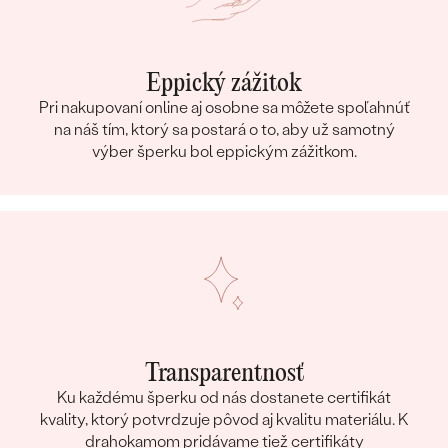
Eppický zážitok
Pri nakupovaní online aj osobne sa môžete spoľahnúť
na náš tím, ktorý sa postará o to, aby už samotný
výber šperku bol eppickým zážitkom.
Transparentnosť
Ku každému šperku od nás dostanete certifikát
kvality, ktorý potvrdzuje pôvod aj kvalitu materiálu. K
drahokamom pridávame tiež certifikáty