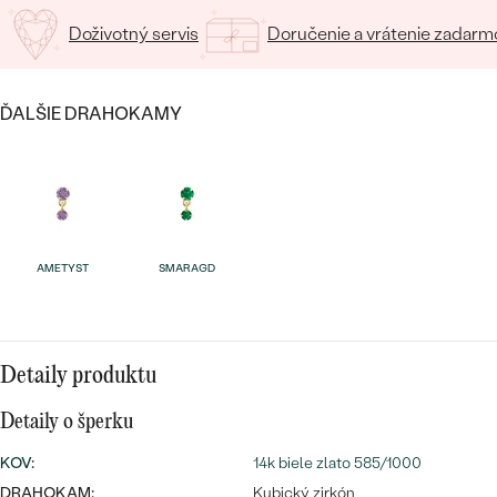
SALT AND PEPPER DIAMANT
LUXUSNÉ
Doživotný servis
Doručenie a vrátenie zadarm
CENOVO DOSTUPNÉ
S DRAHOKAMAMI
DRAHOKAM
LUXUSNÉ
S LAB GROWN DIAMANTMI
Najpredávanejšie
ĎALŠIE DRAHOKAMY
PODĽA MATERIÁLU
S PERLAMI
svadobné
ZLATO
obrúčky
PODĽA ŠTÝLU
PLATINA
PERSONALIZOVANÉ
AMETYST
SMARAGD
STRIEBRO
SYMBOLICKÉ
PREZRIEŤ
MINIMALISTICKÉ
Detaily produktu
Detaily o šperku
PODĽA PRÍLEŽITOSTI
KOV
:
14k biele zlato 585/1000
PODĽA FARBY
DRAHOKAM:
Kubický zirkón