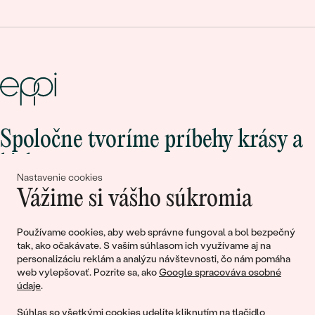
Spoločne tvoríme príbehy krásy a
lásky
Nastavenie cookies
Vážime si vášho súkromia
Pripojte sa k nám!
Používame cookies, aby web správne fungoval a bol bezpečný
tak, ako očakávate. S vaším súhlasom ich využívame aj na
personalizáciu reklám a analýzu návštevnosti, čo nám pomáha
web vylepšovať. Pozrite sa, ako
Google spracováva osobné
údaje
.
Súhlas so všetkými cookies udelíte kliknutím na tlačidlo