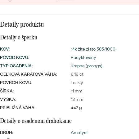
SALT AND PEPPER DIAMANT
LUXUSNÉ
CENOVO DOSTUPNÉ
S DRAHOKAMAMI
DRAHOKAM
Detaily produktu
LUXUSNÉ
S LAB GROWN DIAMANTMI
Najpredávanejšie
PODĽA MATERIÁLU
Detaily o šperku
S PERLAMI
svadobné
ZLATO
KOV
:
14k žlté zlato 585/1000
PÔVOD KOVU
:
Recyklovaný
obrúčky
PODĽA ŠTÝLU
PLATINA
TYP OSADENIA
:
Krapne (prongs)
PERSONALIZOVANÉ
CELKOVÁ KARÁTOVÁ VÁHA:
6.16 ct
STRIEBRO
POVRCH KOVU:
Lesklý
SYMBOLICKÉ
ŠÍRKA:
11 mm
PREZRIEŤ
VÝŠKA:
13 mm
MINIMALISTICKÉ
PRIBLIŽNÁ VÁHA:
4.42 g
PODĽA PRÍLEŽITOSTI
Detaily o osadenom drahokame
DRUH:
Ametyst
PODĽA FARBY