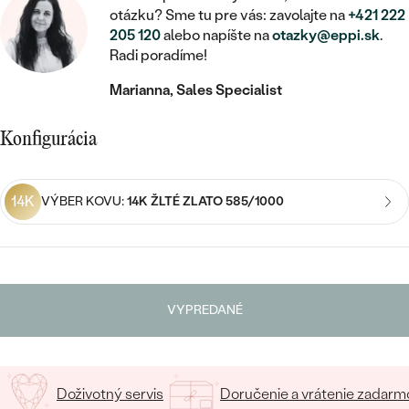
STATEMENT
ZAČAŤ S DIAMANTOM
RUČNE RYTÉ
DETSKÉ
otázku? Sme tu pre vás: zavolajte na
+421 222
MEDAILÓNY
DETSKÉ ŠPERKY
205 120
alebo napíšte na
otazky@eppi.sk
.
PEČATNÉ
ZAČAŤ S LABGROWN DIAMANTOM
S VÝPLŇOU
PIERCING
Radi poradíme!
RETIAZKY
BROŠNE
PERSONALIZOVANÉ
Marianna, Sales Specialist
ZAČAŤ S FAREBNÝM DIAMANTOM
SVADOBNÉ SETY
V TVARE SRDCA
DOPLNKY
PODĽA DRAHOKAMU
Konfigurácia
PODĽA DRAHOKAMU
PODĽA DRAHOKAMU
S DIAMANTMI
PODĽA CENY
SO ZVIERATAMI
PODĽA MATERIÁLU
S DIAMANTMI
DIAMANT
CENOVO DOSTUPNÉ
S DRAHOKAMAMI
14K
VÝBER KOVU:
14K ŽLTÉ ZLATO 585/1000
ZLATÉ
PODĽA DRAHOKAMU
S DRAHOKAMAMI
LAB GROWN DIAMANT
LUXUSNÉ
S PERLAMI
S DIAMANTMI
STRIEBORNÉ
S PERLAMI
MOISSANIT
S DRAHOKAMAMI
PLATINOVÉ
PODĽA CENY
VYPREDANÉ
FAREBNÝ DIAMANT
PODĽA CENY
CENOVO DOSTUPNÉ
S PERLAMI
PODĽA DRAHOKAMU
ČIERNY DIAMANT
CENOVO DOSTUPNÉ
LUXUSNÉ
Doživotný servis
Doručenie a vrátenie zadarm
S DIAMANTMI
PODĽA CENY