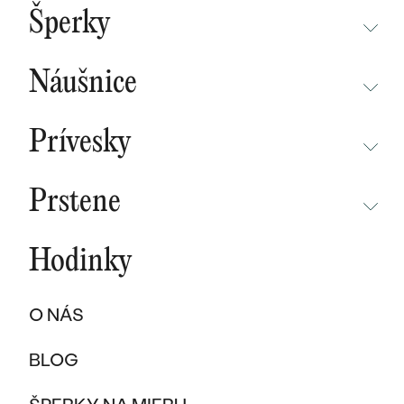
BESTSELLERY
Šperky
NOVINKY
NEPREHLIADNITE
CHAMPAGNE GOLD
BESTSELLERY
Náušnice
MALÝ PRINC
SÚŤAŽ
NEPREHLIADNITE
WAVE KOLEKCIA
KOLEKCIE
Prívesky
NOVINKY
PURE SPARKLE KOLEKCIA
PODĽA MATERIÁLU
NEPREHLIADNITE
NOVINKY
BESTSELLERY
Prstene
ZLATO
EAST WEST KOLEKCIA
NOVINKY
ŠPERKY SKLADOM
NEPREHLIADNITE
ŠPERKY SKLADOM
PLATINA
CHAMPAGNE GOLD
BESTSELLERY
Hodinky
BESTSELLERY
NOVINKY
VÝPREDAJ
KARBON
INITIALS KOLEKCIA
ŠPERKY SKLADOM
DARČEKOVÉ POUKAZY
PROMISE RINGS
O NÁS
TITAN
VÝPREDAJ
PODĽA MATERIÁLU
DARČEKY PRE ŽENY
PODĽA ŠTÝLU
BESTSELLERY
BLOG
TANTAL
ZLATÉ
SOLITER
DARČEKY PRE MUŽOV
ŠPERKY SKLADOM
PODĽA MATERIÁLU