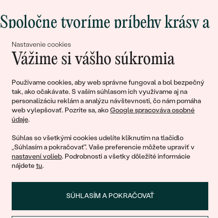
Spoločne tvoríme príbehy krásy a
lásky
Nastavenie cookies
Vážime si vášho súkromia
Pripojte sa k nám!
Používame cookies, aby web správne fungoval a bol bezpečný
tak, ako očakávate. S vaším súhlasom ich využívame aj na
personalizáciu reklám a analýzu návštevnosti, čo nám pomáha
web vylepšovať. Pozrite sa, ako
Google spracováva osobné
údaje
.
Súhlas so všetkými cookies udelíte kliknutím na tlačidlo
„Súhlasím a pokračovať". Vaše preferencie môžete upraviť v
nastavení volieb
. Podrobnosti a všetky dôležité informácie
© 2011 - 2026, Eppi.sk
nájdete
tu
.
SÚHLASÍM A POKRAČOVAŤ