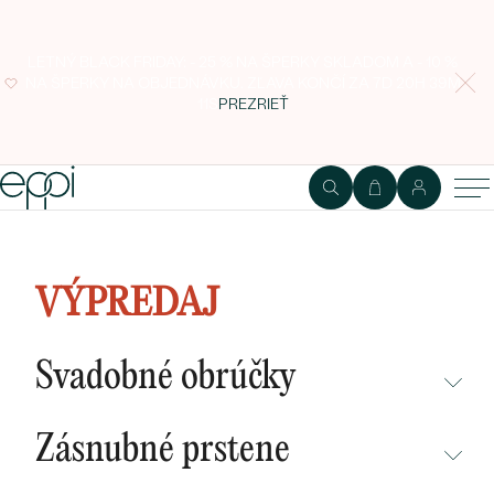
LETNÝ BLACK FRIDAY: - 25 % NA ŠPERKY SKLADOM A - 10 %
NA ŠPERKY NA OBJEDNÁVKU. ZĽAVA KONČÍ ZA
7D 20H 39M
11S
PREZRIEŤ
Zlaté fialové ametystové
napichovačky Ico
VÝPREDAJ
Svadobné obrúčky
NEPREHLIADNITE
Zásnubné prstene
NOVINKY
NEPREHLIADNITE