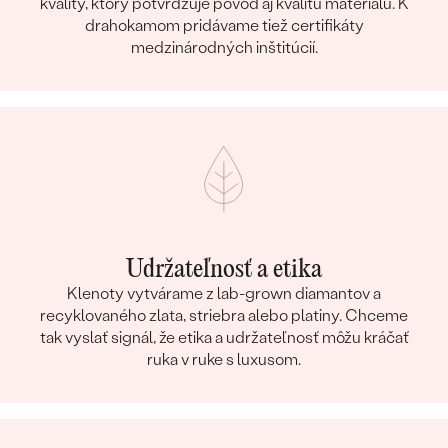
kvality, ktorý potvrdzuje pôvod aj kvalitu materiálu. K
drahokamom pridávame tiež certifikáty
medzinárodných inštitúcií.
Udržateľnosť a etika
Klenoty vytvárame z lab-grown diamantov a
recyklovaného zlata, striebra alebo platiny. Chceme
tak vyslať signál, že etika a udržateľnosť môžu kráčať
ruka v ruke s luxusom.