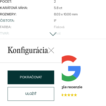
Najpredávanejšie
POČET:
2
Najpredávanejšie
PODĽA TVARU DRAHOKAMU
KARÁTOVÁ VÁHA:
5.8 ct
náušnice
ROZMERY:
8.03 x 10.00 mm
NA MIERU
prstene
ČISTOTA
:
IF
Personalizované
FARBA:
Fialová
DIAMANTY
TVAR
:
Ovál
PREZRIEŤ
prívesky
PÔVOD:
Prírodný
PREZRIEŤ
Konfigurácia
Postranné drahokamy
DRUH:
Diamant
OBJAVIŤ
Wave kolekcia
KARÁTOVÁ VÁHA
:
0.36 ct
TVAR
:
Round
POKRAČOVAT
ČISTOTA
:
SI1
FARBA
:
G-H
Heuréka recenzie
Google recenzie
OBJAVIŤ
ULOŽIŤ
4.9
4.9