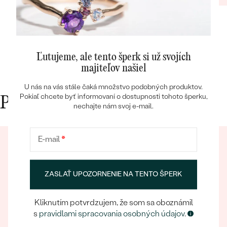
Ľutujeme, ale tento šperk si už svojích
majiteľov našiel
Bestsellery
U nás na vás stále čaká množstvo podobných produktov.
Pokiaľ chcete byť informovaní o dostupnosti tohoto šperku,
Prečo nakupovať v Eppi
nechajte nám svoj e-mail.
OBJAVIŤ
E-mail
*
ZASLAŤ UPOZORNENIE NA TENTO ŠPERK
Kliknutím potvrdzujem, že som sa oboznámil
Eppický zážitok
s
pravidlami spracovania osobných údajov
.
Pri nakupovaní online aj osobne sa môžete spoľahnúť