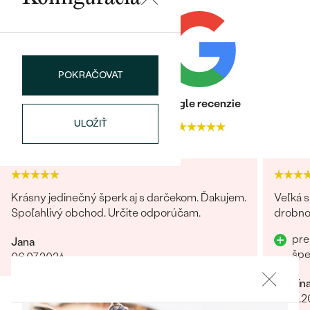
Najpredávanejšie
Najpredávanejšie
PODĽA TVARU DRAHOKAMU
náušnice
NA MIERU
prstene
Personalizované
POKRAČOVAT
DIAMANTY
PREZRIEŤ
Heuréka recenzie
Google recenzie
prívesky
ULOŽIŤ
4.9
4.9
PREZRIEŤ
OBJAVIŤ
Wave kolekcia
Krásny jedinečný šperk aj s darčekom. Ďakujem.
Veľká s
Spoľahlivý obchod. Určite odporúčam.
drobnos
pre
Jana
šp
06.07.2024
OBJAVIŤ
Kristín
06.10.