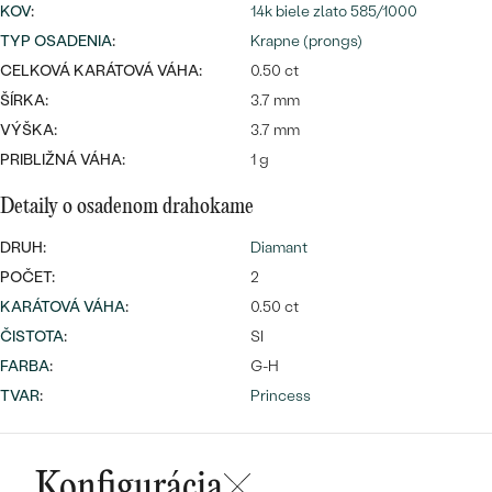
SALT AND PEPPER DIAMANT
LUXUSNÉ
KOV
:
14k biele zlato 585/1000
CENOVO DOSTUPNÉ
S DRAHOKAMAMI
TYP OSADENIA
:
Krapne (prongs)
DRAHOKAM
CELKOVÁ KARÁTOVÁ VÁHA:
0.50 ct
LUXUSNÉ
S LAB GROWN DIAMANTMI
Najpredávanejšie
ŠÍRKA:
3.7 mm
PODĽA MATERIÁLU
VÝŠKA:
3.7 mm
S PERLAMI
svadobné
PRIBLIŽNÁ VÁHA:
1 g
ZLATO
Detaily o osadenom drahokame
obrúčky
PODĽA ŠTÝLU
PLATINA
DRUH:
Diamant
PERSONALIZOVANÉ
STRIEBRO
POČET:
2
KARÁTOVÁ VÁHA
:
0.50 ct
SYMBOLICKÉ
PREZRIEŤ
ČISTOTA
:
SI
FARBA
:
G-H
MINIMALISTICKÉ
TVAR
:
Princess
PODĽA PRÍLEŽITOSTI
PODĽA FARBY
Konfigurácia