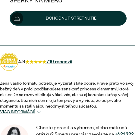
ŠPERKY NA MIERU
1 480 €
KOMBINOVANÉ ZLATO
STRIEBORNÉ
POSTRANNÉ DRAHOKAMY
ZLATÉ
VÝPREDAJ
VÝPREDAJ
Možnosti doručenia
DOHODNÚŤ STRETNUTIE
PLATINOVÉ
HALO
PODĽA ŠTÝLU
STRIEBORNÉ
ŠPERKY ČO POMÁHAJÚ
PODĽA MATERIÁLU
JEDNODUCHÉ
1 332 €
s kódom
SUN10
.
TRI DRAHOKAMY
PLATINOVÉ
PODĽA ŠTÝLU
ZLATÉ
PODĽA TYPU
BEZ KAMEŇA
NAPICHOVACIE
VINTAGE
NÁUŠNICE
STRIEBORNÉ
PODĽA ŠTÝLU
4.9
710 recenzií
ETERNITY
KRUHOVÉ
SET ZÁSNUBNÉHO PRSTEŇA A
SOLITÉR
PRSTENE
PLATINOVÉ
OBRÚČOK
VYKROJENÉ
MINIMALISTICKÉ
Žena vášho formátu potrebuje vyzerať stále dobre. Práve preto vo svoj
NARODENIE DIEŤAŤA
PRÍVESKY
bežný deň v práci podčiarkujete ženskosť princess diamantmi, ktoré
NETRADIČNÉ
VINTAGE
PODĽA ŠTÝLU
nie len že sa rozsvetielkujú vôkol vás, ale sú aj korunkou krásy vašej
VISIACE
PERSONALIZOVANÉ
elegancie. Bez nich deň nie je ten pravý a vy viete, že od prvého
NÁRAMKY
ETERNITY
momentu sa stali vašou neodmysliteľnou súčasťou.
NETRADIČNÉ
ZOSTAVTE SI PRSTEŇ
SOLITÉR
VIAC INFORMÁCIÍ
SO ZNAMENÍM ZVEROKRUHU
SETY
MINIMALISTICKÉ
ZAČAŤ S PRSTEŇOM
TEPANÉ
V TVARE SRDCA
Chcete poradiť s výberom, alebo máte inú
MINIMALISTICKÉ
PÁNSKE ŠPERKY
otázku? Sme tu pre vás: zavolajte na
+421 222