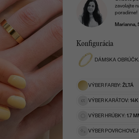
zavolajte 
poradíme!
Marianna, 
Konfigurácia
DÁMSKA OBRÚČK
VÝBER FARBY:
ŽLTÁ
VÝBER KARÁTOV:
14K
VÝBER HRÚBKY:
1.7 
VÝBER POVRCHOVEJ