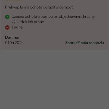
PÔVOD:
Prekvapila ma ochota poradiť a pomôcť.
Úžasná ochota a pomoc pri objednávaní a krásny
výsledok ich práce
žiadna
Dagmar
01.04.2025
Zobraziť celú recenziu