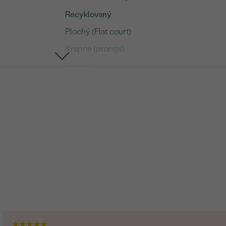
Recyklovaný
Plochý (Flat court)
Krapne (prongs)
4.08 g
Diamant
13
0.195 ct
1.5 mm (0.015ct)
SI
G-H
Round