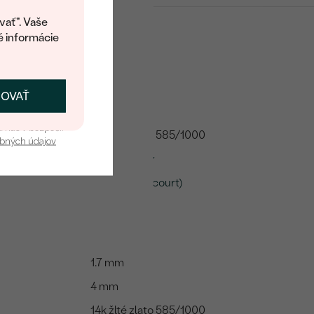
kup.
í o dostupnosti tohoto
vať". Vaše
é informácie
1 mm
ČOVAŤ
kať zľavu
4 mm
u nás v bezpečí.
14k žlté zlato 585/1000
obných údajov
Recyklovaný
Plochý (Flat court)
2.42 g
1.7 mm
4 mm
14k žlté zlato 585/1000