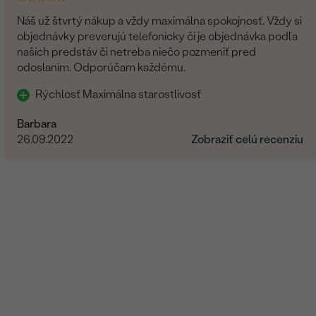
Prírodný
Náš už štvrtý nákup a vždy maximálna spokojnosť. Vždy si
objednávky preverujú telefonicky či je objednávka podľa
naších predstáv či netreba niečo pozmeniť pred
odoslaním. Odporúčam každému.
Rýchlosť Maximálna starostlivosť
Barbara
26.09.2022
Zobraziť celú recenziu