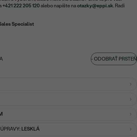
na
+421 222 205 120
alebo napíšte na
otazky@eppi.sk
. Radi
Sales Specialist
-
ODOBRAŤ PRSTEŇ
A
MM
 ÚPRAVY:
LESKLÁ