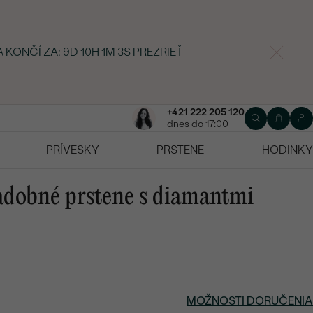
A KONČÍ ZA:
9D 10H 1M 2S
P
REZRIEŤ
+421 222 205 120
dnes do 17:00
PRÍVESKY
PRSTENE
HODINKY
vadobné prstene s diamantmi
MOŽNOSTI DORUČENIA