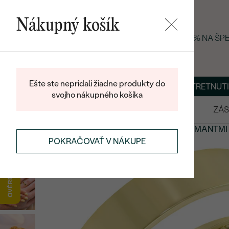
Nákupný košík
LETNÝ BLACK FRIDAY: −25 % NA Š
Ešte ste nepridali žiadne produkty do
O NÁS
BLOG
ŠPERKY NA MIERU
DOHODNÚŤ STRETNUTI
svojho nákupného košíka
VÝPREDAJ
SVADOBNÉ OBRÚČKY
ZÁS
SVADOBNÉ OBRÚČKY
SVADOBNÉ OBRÚČKY
S DIAMANTMI
POKRAČOVAŤ V NÁKUPE