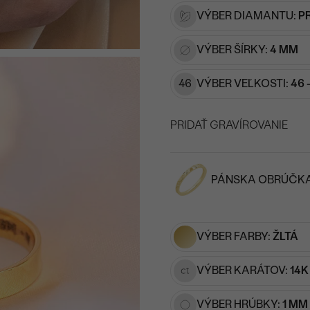
VÝBER DIAMANTU:
P
VÝBER ŠÍRKY:
4 MM
46
VÝBER VEĽKOSTI:
46 
PRIDAŤ GRAVÍROVANIE
VYBERTE FONT
PÁNSKA OBRÚČK
Napíšte iniciály/text
15
/ 15 ZNAKOV
VÝBER FARBY:
ŽLTÁ
VÝBER KARÁTOV:
14K
VÝBER HRÚBKY:
1 MM