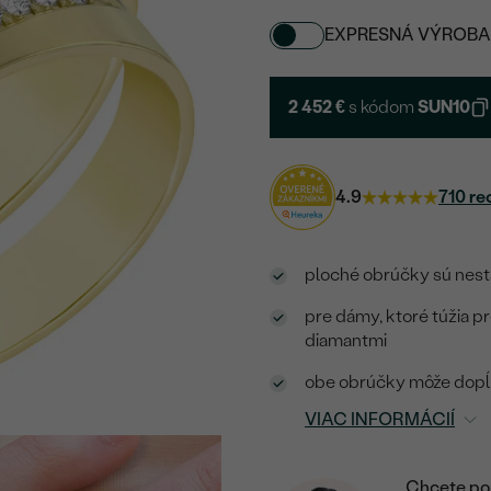
EXPRESNÁ VÝROBA
2 452 €
s kódom
SUN10
4.9
710 re
ploché obrúčky sú nesta
pre dámy, ktoré túžia p
diamantmi
obe obrúčky môže dopĺň
VIAC INFORMÁCIÍ
Chcete por