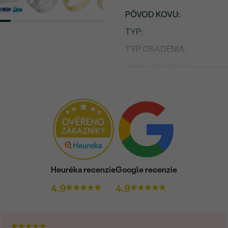
PÔVOD KOVU
:
TYP
:
TYP OSADENIA
:
PRIBLIŽNÁ VÁHA:
Osadený drahokam
DRUH:
POČET:
KARÁTOVÁ VÁHA
:
ROZMERY:
Heuréka recenzie
Google recenzie
ČISTOTA
:
4.9
4.9
FARBA
:
TVAR
: