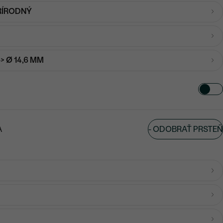
RÍRODNÝ
-> Ø 14,6 MM
-
ODOBRAŤ PRSTEŇ
A