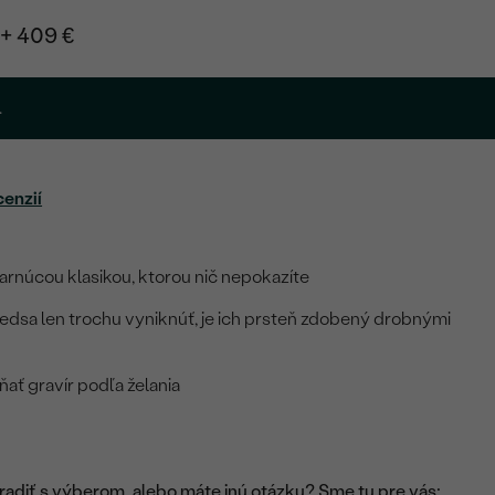
+ 409 €
.
cenzií
rnúcou klasikou, ktorou nič nepokazíte
redsa len trochu vyniknúť, je ich prsteň zdobený drobnými
ať gravír podľa želania
adiť s výberom, alebo máte inú otázku? Sme tu pre vás: