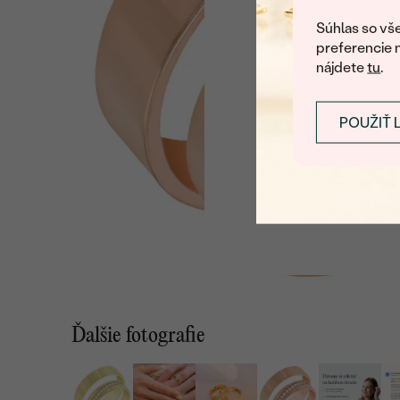
U nás na vás stále ča
Súhlas so vše
preferencie 
nájdete
tu
.
POUŽIŤ 
Ďalšie fotografie