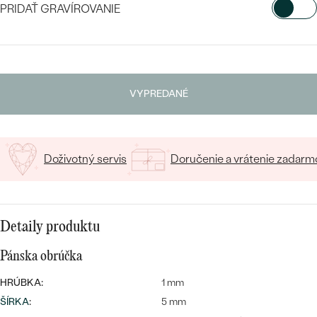
PRIDAŤ GRAVÍROVANIE
VYBERTE FONT
Napíšte iniciály/text
VYPREDANÉ
Bestsellery
15
/ 15 ZNAKOV
Doživotný servis
Doručenie a vrátenie zadarm
OBJAVIŤ
Detaily produktu
Pánska obrúčka
HRÚBKA:
1 mm
ŠÍRKA
:
5 mm