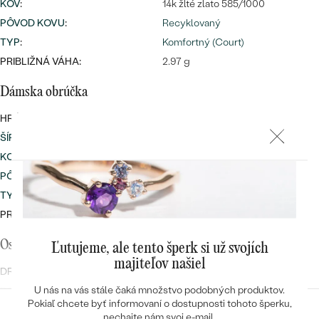
KOV
:
14k žlté zlato 585/1000
PÔVOD KOVU
:
Recyklovaný
TYP
:
Komfortný (Court)
PRIBLIŽNÁ VÁHA:
2.97 g
Dámska obrúčka
HRÚBKA:
1.3 mm
ŠÍRKA
:
5 mm
KOV
:
14k žlté zlato 585/1000
PÔVOD KOVU
:
Recyklovaný
TYP
:
Komfortný (Court)
PRIBLIŽNÁ VÁHA:
3.41 g
Osadený drahokam
Ľutujeme, ale tento šperk si už svojích
majiteľov našiel
DRUH:
Diamant
U nás na vás stále čaká množstvo podobných produktov.
POČET:
5
Pokiaľ chcete byť informovaní o dostupnosti tohoto šperku,
KARÁTOVÁ VÁHA
:
0.037 ct
nechajte nám svoj e-mail.