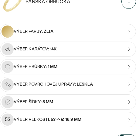
Najpredávanejšie
-
PÁNSKA OBRÚČKA
Najpredávanejšie
PODĽA TVARU DRAHOKAMU
15
/ 15 ZNAKOV
náušnice
NA MIERU
prstene
VÝBER FARBY:
ŽLTÁ
Personalizované
DIAMANTY
PREZRIEŤ
prívesky
VÝBER KARÁTOV:
14K
PREZRIEŤ
VÝBER HRÚBKY:
1 MM
OBJAVIŤ
Wave kolekcia
VÝBER POVRCHOVEJ ÚPRAVY:
LESKLÁ
VÝBER ŠÍRKY:
5 MM
OBJAVIŤ
53
VÝBER VEĽKOSTI:
53 -> Ø 16,9 MM