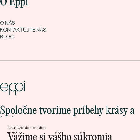
O Eppi
O NÁS
KONTAKTUJTE NÁS
BLOG
Spoločne tvoríme príbehy krásy a
lásky
Nastavenie cookies
Vážime si vášho súkromia