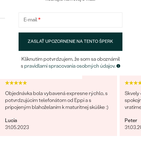
Konfigurácia
ROZMERY:
1.25 mm (0.0075ct)
ČISTOTA
:
SI1
E-mail
*
FARBA
:
G-H
TVAR
:
Round
POKRAČOVAT
BRUS
:
Veľmi dobrý
ZASLAŤ UPOZORNENIE NA TENTO ŠPERK
Heuréka recenzie
Google recenzie
Kliknutím potvrdzujem, že som sa oboznámil
ULOŽIŤ
4.9
4.9
s
pravidlami spracovania osobných údajov
.
Objednávka bola vybavená expresne rýchlo, s
Skvely 
potvrdzujúcim telefonátom od Eppi a s
spokojn
pripojeným blahoželaním k maturitnej skúške :)
vratim
Lucia
Peter
31.05.2023
31.03.