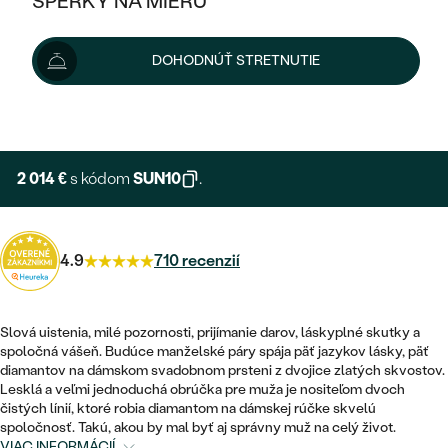
ŠPERKY NA MIERU
2 238 €
KOMBINOVANÉ ZLATO
STRIEBORNÉ
cena za pár
POSTRANNÉ DRAHOKAMY
ZLATÉ
VÝPREDAJ
VÝPREDAJ
Možnosti doručenia
DOHODNÚŤ STRETNUTIE
PLATINOVÉ
HALO
PODĽA ŠTÝLU
STRIEBORNÉ
ŠPERKY ČO POMÁHAJÚ
PODĽA MATERIÁLU
+ 336 €
EXPRESNÁ VÝROBA
JEDNODUCHÉ
TRI DRAHOKAMY
PLATINOVÉ
PODĽA ŠTÝLU
ZLATÉ
PODĽA TYPU
BEZ KAMEŇA
NAPICHOVACIE
VINTAGE
2 014 €
s kódom
SUN10
.
NÁUŠNICE
STRIEBORNÉ
PODĽA ŠTÝLU
ETERNITY
KRUHOVÉ
SET ZÁSNUBNÉHO PRSTEŇA A
SOLITÉR
PRSTENE
PLATINOVÉ
OBRÚČOK
4.9
710 recenzií
VYKROJENÉ
MINIMALISTICKÉ
NARODENIE DIEŤAŤA
PRÍVESKY
NETRADIČNÉ
VINTAGE
PODĽA ŠTÝLU
VISIACE
Slová uistenia, milé pozornosti, prijímanie darov, láskyplné skutky a
PERSONALIZOVANÉ
NÁRAMKY
ETERNITY
spoločná vášeň. Budúce manželské páry spája päť jazykov lásky, päť
NETRADIČNÉ
ZOSTAVTE SI PRSTEŇ
SOLITÉR
diamantov na dámskom svadobnom prsteni z dvojice zlatých skvostov.
SO ZNAMENÍM ZVEROKRUHU
SETY
Lesklá a veľmi jednoduchá obrúčka pre muža je nositeľom dvoch
MINIMALISTICKÉ
ZAČAŤ S PRSTEŇOM
TEPANÉ
čistých línií, ktoré robia diamantom na dámskej rúčke skvelú
V TVARE SRDCA
spoločnosť. Takú, akou by mal byť aj správny muž na celý život.
MINIMALISTICKÉ
PÁNSKE ŠPERKY
VIAC INFORMÁCIÍ