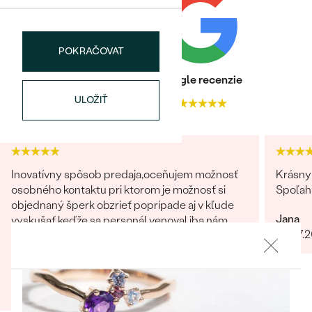
Najpredávanejšie
Najpredávanejšie
PODĽA TVARU DRAHOKAMU
náušnice
POKRAČOVAT
NA MIERU
prstene
Personalizované
Heuréka recenzie
Google recenzie
DIAMANTY
ULOŽIŤ
4.9
4.9
PREZRIEŤ
prívesky
PREZRIEŤ
Inovatívny spôsob predaja,oceňujem možnosť
Krásny 
OBJAVIŤ
osobného kontaktu pri ktorom je možnosť si
Spoľah
Wave kolekcia
objednaný šperk obzrieť poprípade aj v kľude
Jana
vyskušať keďže sa personál venoval iba nám.
06.07.
velmi milá mladá dáma v predajni
OBJAVIŤ
Ivana
30.10.2023
Zobraziť celú recenziu