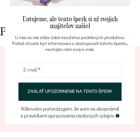
Ľutujeme, ale tento šperk si už svojích
majiteľov našiel
Prečo nakupovať v Eppi
U nás na vás stále čaká množstvo podobných produktov.
Pokiaľ chcete byť informovaní o dostupnosti tohoto šperku,
Bestsellery
nechajte nám svoj e-mail.
E-mail
*
OBJAVIŤ
ZASLAŤ UPOZORNENIE NA TENTO ŠPERK
Eppický zážitok
Pri nakupovaní online aj osobne sa môžete spoľahnúť
Kliknutím potvrdzujem, že som sa oboznámil
na náš tím, ktorý sa postará o to, aby už samotný
s
pravidlami spracovania osobných údajov
.
výber šperku bol eppickým zážitkom.