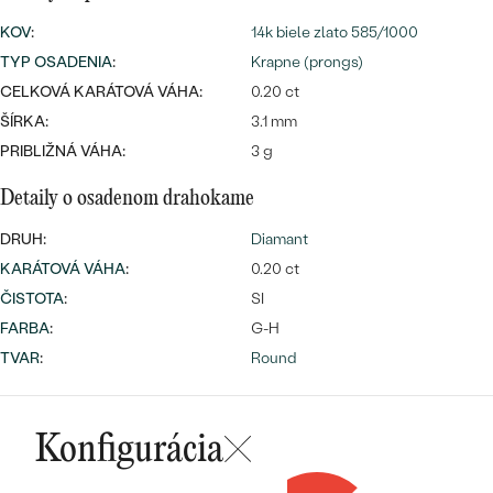
SALT AND PEPPER DIAMANT
LUXUSNÉ
KOV
:
14k biele zlato 585/1000
CENOVO DOSTUPNÉ
S DRAHOKAMAMI
DRAHOKAM
TYP OSADENIA
:
Krapne (prongs)
LUXUSNÉ
CELKOVÁ KARÁTOVÁ VÁHA:
S LAB GROWN DIAMANTMI
0.20 ct
Najpredávanejšie
ŠÍRKA:
3.1 mm
PODĽA MATERIÁLU
S PERLAMI
PRIBLIŽNÁ VÁHA:
3 g
svadobné
ZLATO
Detaily o osadenom drahokame
obrúčky
PODĽA ŠTÝLU
PLATINA
DRUH:
Diamant
PERSONALIZOVANÉ
KARÁTOVÁ VÁHA
:
0.20 ct
STRIEBRO
ČISTOTA
:
SI
SYMBOLICKÉ
PREZRIEŤ
FARBA
:
G-H
TVAR
:
Round
MINIMALISTICKÉ
PODĽA PRÍLEŽITOSTI
Konfigurácia
PODĽA FARBY