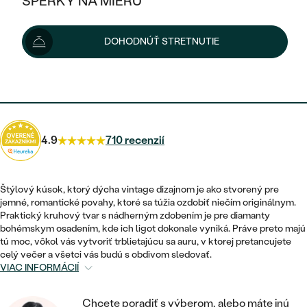
ŠPERKY NA MIERU
1 290 €
KOMBINOVANÉ ZLATO
STRIEBORNÉ
POSTRANNÉ DRAHOKAMY
ZLATÉ
VÝPREDAJ
VÝPREDAJ
Možnosti doručenia
DOHODNÚŤ STRETNUTIE
PLATINOVÉ
HALO
PODĽA ŠTÝLU
STRIEBORNÉ
ŠPERKY ČO POMÁHAJÚ
PODĽA MATERIÁLU
JEDNODUCHÉ
1 161 €
s kódom
SUN10
.
TRI DRAHOKAMY
PLATINOVÉ
PODĽA ŠTÝLU
ZLATÉ
PODĽA TYPU
BEZ KAMEŇA
NAPICHOVACIE
VINTAGE
NÁUŠNICE
STRIEBORNÉ
PODĽA ŠTÝLU
4.9
710 recenzií
ETERNITY
KRUHOVÉ
SET ZÁSNUBNÉHO PRSTEŇA A
SOLITÉR
PRSTENE
PLATINOVÉ
OBRÚČOK
VYKROJENÉ
MINIMALISTICKÉ
Štýlový kúsok, ktorý dýcha vintage dizajnom je ako stvorený pre
NARODENIE DIEŤAŤA
PRÍVESKY
jemné, romantické povahy, ktoré sa túžia ozdobiť niečím originálnym.
NETRADIČNÉ
VINTAGE
PODĽA ŠTÝLU
Praktický kruhový tvar s nádherným zdobením je pre diamanty
VISIACE
PERSONALIZOVANÉ
bohémskym osadením, kde ich ligot dokonale vyniká. Práve preto majú
NÁRAMKY
ETERNITY
tú moc, vôkol vás vytvoriť trblietajúcu sa auru, v ktorej pretancujete
NETRADIČNÉ
ZOSTAVTE SI PRSTEŇ
SOLITÉR
celý večer a všetci vás budú s obdivom sledovať.
SO ZNAMENÍM ZVEROKRUHU
SETY
VIAC INFORMÁCIÍ
MINIMALISTICKÉ
ZAČAŤ S PRSTEŇOM
TEPANÉ
V TVARE SRDCA
MINIMALISTICKÉ
PÁNSKE ŠPERKY
Chcete poradiť s výberom, alebo máte inú