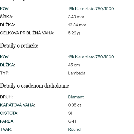
SALT AND PEPPER DIAMANT
LUXUSNÉ
KOV
:
18k biele zlato 750/1000
CENOVO DOSTUPNÉ
S DRAHOKAMAMI
DRAHOKAM
ŠÍRKA:
3.43 mm
LUXUSNÉ
DĹŽKA:
S LAB GROWN DIAMANTMI
16.34 mm
Najpredávanejšie
CELKOVÁ PRIBLIŽNÁ VÁHA:
5.22 g
PODĽA MATERIÁLU
S PERLAMI
svadobné
Detaily o retiazke
ZLATO
KOV
:
18k biele zlato 750/1000
obrúčky
PODĽA ŠTÝLU
PLATINA
DĹŽKA
:
45 cm
PERSONALIZOVANÉ
TYP:
Lambáda
STRIEBRO
Detaily o osadenom drahokame
SYMBOLICKÉ
PREZRIEŤ
DRUH:
Diamant
MINIMALISTICKÉ
KARÁTOVÁ VÁHA
:
0.35 ct
ČISTOTA
:
SI
PODĽA PRÍLEŽITOSTI
FARBA
:
G-H
PODĽA FARBY
TVAR
:
Round