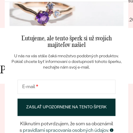
stránke. Odporúčam!
co je s
obchod
Jana
Ivo
giganti
07.04.2025
03.01.
fotka p
krku). 
rucne 
Ľutujeme, ale tento šperk si už svojích
certifi
Bestsellery
majiteľov našiel
forme,
Nabudu
U nás na vás stále čaká množstvo podobných produktov.
Pokiaľ chcete byť informovaní o dostupnosti tohoto šperku,
nechajte nám svoj e-mail.
Prečo nakupovať v Eppi
OBJAVIŤ
E-mail
*
ZASLAŤ UPOZORNENIE NA TENTO ŠPERK
Kliknutím potvrdzujem, že som sa oboznámil
s
pravidlami spracovania osobných údajov
.
Eppický zážitok