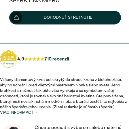
ŠPERKY NA MIERU
1 000 €
KOMBINOVANÉ ZLATO
STRIEBORNÉ
POSTRANNÉ DRAHOKAMY
ZLATÉ
VÝPREDAJ
VÝPREDAJ
Možnosti doručenia
DOHODNÚŤ STRETNUTIE
PLATINOVÉ
HALO
PODĽA ŠTÝLU
STRIEBORNÉ
ŠPERKY ČO POMÁHAJÚ
PODĽA MATERIÁLU
JEDNODUCHÉ
900 €
s kódom
SUN10
.
TRI DRAHOKAMY
PLATINOVÉ
PODĽA ŠTÝLU
ZLATÉ
PODĽA TYPU
BEZ KAMEŇA
NAPICHOVACIE
VINTAGE
NÁUŠNICE
STRIEBORNÉ
PODĽA ŠTÝLU
4.9
710 recenzií
ETERNITY
KRUHOVÉ
SET ZÁSNUBNÉHO PRSTEŇA A
SOLITÉR
PRSTENE
PLATINOVÉ
OBRÚČOK
VYKROJENÉ
MINIMALISTICKÉ
Vzácny diamantový kvet bol ukrytý do stredu kruhu z bieleho zlata,
NARODENIE DIEŤAŤA
PRÍVESKY
aby ho uchránil pred všetkými nástrahami vonkajšieho sveta. Jeho
NETRADIČNÉ
VINTAGE
PODĽA ŠTÝLU
krehkosť a nežnosť tak ešte viac vynikajú a sú symbolom vašej
VISIACE
PERSONALIZOVANÉ
osobnosti, ktorá je rovnaká ako oná belostná kvetina. Ste pravá žena,
NÁRAMKY
ETERNITY
ktorej muži nosia k nohám modré z neba a ktorá si zaslúži to najlepšie z
NETRADIČNÉ
ZOSTAVTE SI PRSTEŇ
SOLITÉR
nášho šperkárskeho umenia. (Zlatá retiazka je súčasťou šperku)
SO ZNAMENÍM ZVEROKRUHU
SETY
VIAC INFORMÁCIÍ
MINIMALISTICKÉ
ZAČAŤ S PRSTEŇOM
TEPANÉ
V TVARE SRDCA
MINIMALISTICKÉ
PÁNSKE ŠPERKY
Chcete poradiť s výberom, alebo máte inú