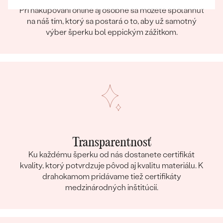
Pri nakupovaní online aj osobne sa môžete spoľahnúť
na náš tím, ktorý sa postará o to, aby už samotný
výber šperku bol eppickým zážitkom.
Transparentnosť
Ku každému šperku od nás dostanete certifikát
kvality, ktorý potvrdzuje pôvod aj kvalitu materiálu. K
drahokamom pridávame tiež certifikáty
medzinárodných inštitúcií.