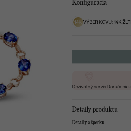
Konfigurácia
14K
VÝBER KOVU:
14K ŽLT
Doživotný servis
Doručenie 
Detaily produktu
Detaily o šperku