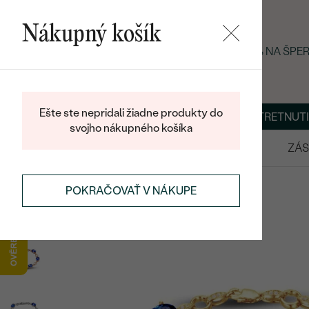
Nákupný košík
LETNÝ BLACK FRIDAY: −25 % NA ŠP
Ešte ste nepridali žiadne produkty do
O NÁS
BLOG
ŠPERKY NA MIERU
DOHODNÚŤ STRETNUTI
svojho nákupného košíka
VÝPREDAJ
SVADOBNÉ OBRÚČKY
ZÁS
NÁRAMKY
ZLATÉ NÁRAMKY
POKRAČOVAŤ V NÁKUPE