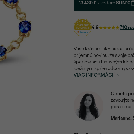
13 430 €
s kódom
SUN10
4.9
710 re
Vaše krásne ruky nie sú určen
príjemnú novinu, že svoje p
šperkovnicu luxusným kleno
ideálnym sprievodcom po sve
VIAC INFORMÁCIÍ
Chcete por
zavolajte 
poradíme!
Marianna, 