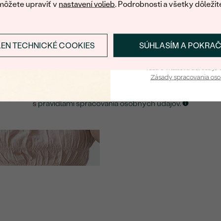
môžete upraviť v
nastavení volieb
. Podrobnosti a všetky dôležit
E-mail
*
LEN TECHNICKÉ COOKIES
SÚHLASÍM A POKRA
Prihlásiť sa a zís
ZASLAŤ UPOZORNENIE NA TENTO
ŠPERK
Vaša e-mailová adresa je 
Zásady spracovania os
Kliknutím potvrdzujem, že som sa oboznámil
s
pravidlami spracovania osobných údajov
.