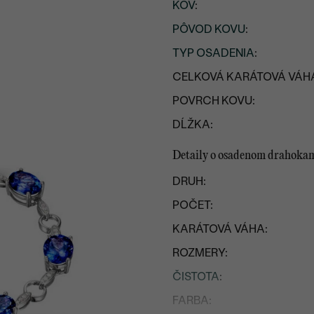
KOV
:
PÔVOD KOVU
:
TYP OSADENIA
:
CELKOVÁ KARÁTOVÁ VÁH
POVRCH KOVU:
DĹŽKA:
Detaily o osadenom drahoka
DRUH:
POČET:
KARÁTOVÁ VÁHA:
ROZMERY:
ČISTOTA
:
FARBA: