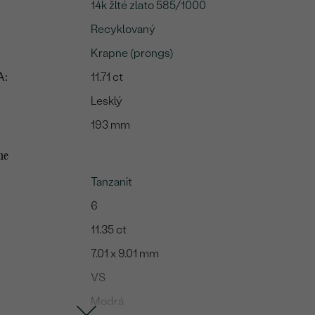
14k žlté zlato 585/1000
Recyklovaný
Krapne (prongs)
A:
11.71 ct
Lesklý
193 mm
me
Tanzanit
6
11.35 ct
7.01 x 9.01 mm
VS
Modrá