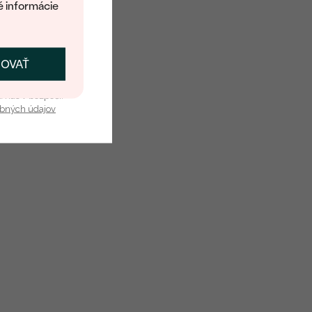
é informácie
ČOVAŤ
kať zľavu
u nás v bezpečí.
obných údajov