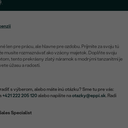
.
cenzií
é len pre prácu, ale hlavne pre ozdobu. Prijmite za svoju tú
aže musíte rozmaznávať ako vzácny majetok. Doplňte svoju
tom, tento prekrásny zlatý náramok s modrými tanzanitmi je
te úžasu a radosti.
adiť s výberom, alebo máte inú otázku? Sme tu pre vás:
na
+421 222 205 120
alebo napíšte na
otazky@eppi.sk
. Radi
Sales Specialist