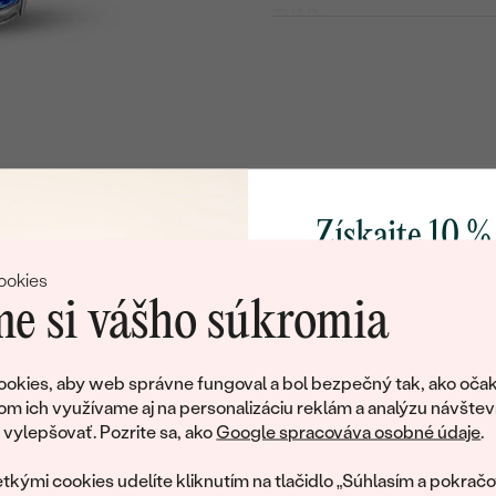
TVAR
:
PÔVOD:
Postranné drahokamy
DRUH:
KARÁTOVÁ VÁHA
:
TVAR
:
Získajte 10 %
ČISTOTA
:
svoj prvý 
ookies
FARBA
:
e si vášho súkromia
Pridajte sa k nám a 
poctivo vyrábaných 
okies, aby web správne fungoval a bol bezpečný tak, ako očak
Ako darček na priv
om ich využívame aj na personalizáciu reklám a analýzu návštev
tujeme, ale tento šperk si už svojích majiteľov naš
obratom pošleme zľ
ylepšovať. Pozrite sa, ako
Google spracováva osobné údaje
.
váš prvý ná
ká množstvo podobných produktov. Pokiaľ chcete byť informovan
tkými cookies udelíte kliknutím na tlačidlo „Súhlasím a pokračo
šperku, nechajte nám svoj e-mail.