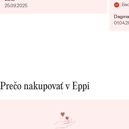
žia
25.09.2025
Dagma
01.04.
Prečo nakupovať v Eppi