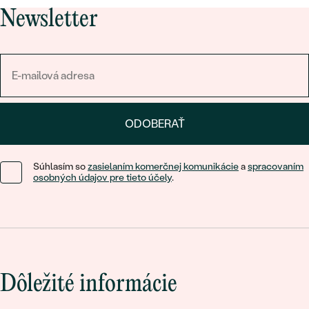
Newsletter
ODOBERAŤ
Súhlasím so
zasielaním komerčnej komunikácie
a
spracovaním
osobných údajov pre tieto účely
.
Dôležité informácie