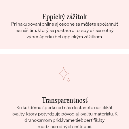
Eppický zážitok
Pri nakupovaní online aj osobne sa môžete spoľahnúť
na náš tím, ktorý sa postará o to, aby už samotný
výber šperku bol eppickým zážitkom.
Transparentnosť
Ku každému šperku od nás dostanete certifikát
kvality, ktorý potvrdzuje pôvod aj kvalitu materiálu. K
drahokamom pridávame tiež certifikáty
medzinárodných inštitúcií.