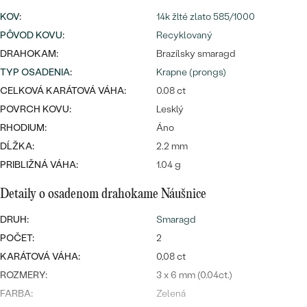
Najpredávanejšie
KOV
:
14k žlté zlato 585/1000
Najpredávanejšie
PODĽA TVARU DRAHOKAMU
náušnice
PÔVOD KOVU
:
Recyklovaný
DRAHOKAM:
NA MIERU
Brazílsky smaragd
prstene
TYP OSADENIA
:
Krapne (prongs)
Personalizované
DIAMANTY
CELKOVÁ KARÁTOVÁ VÁHA:
0.08 ct
PREZRIEŤ
prívesky
POVRCH KOVU:
Lesklý
PREZRIEŤ
RHODIUM:
Áno
DĹŽKA:
2.2 mm
PRIBLIŽNÁ VÁHA:
1.04 g
OBJAVIŤ
Wave kolekcia
Detaily o osadenom drahokame Náušnice
DRUH:
Smaragd
POČET:
2
KARÁTOVÁ VÁHA:
0,08 ct
OBJAVIŤ
ROZMERY:
3 x 6 mm (0.04ct.)
FARBA:
Zelená