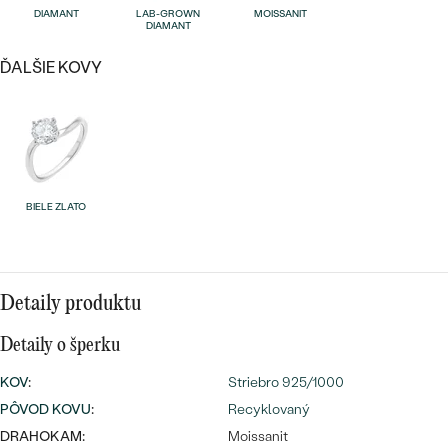
Najpredávanejšie
DIAMANT
LAB-GROWN
MOISSANIT
DIAMANT
Najpredávanejšie
PODĽA TVARU DRAHOKAMU
náušnice
ĎALŠIE KOVY
NA MIERU
prstene
Personalizované
DIAMANTY
PREZRIEŤ
prívesky
PREZRIEŤ
BIELE ZLATO
OBJAVIŤ
Wave kolekcia
Detaily produktu
Detaily o šperku
OBJAVIŤ
KOV
:
Striebro 925/1000
PÔVOD KOVU
:
Recyklovaný
DRAHOKAM:
Moissanit