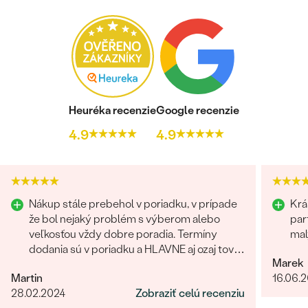
Heuréka recenzie
Google recenzie
4.9
4.9
Nákup stále prebehol v poriadku, v prípade
Krá
že bol nejaký problém s výberom alebo
par
veľkosťou vždy dobre poradia. Termíny
mal
dodania sú v poriadku a HLAVNE aj ozaj tovar
Marek
príde ako povedia. Odporúčam
Martin
16.06.
28.02.2024
Zobraziť celú recenziu