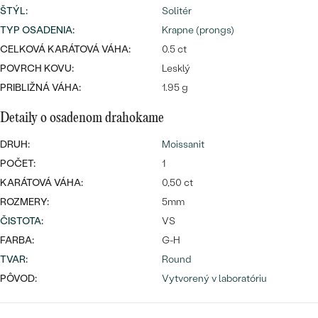
ŠTÝL
:
Solitér
TYP OSADENIA
:
Krapne (prongs)
CELKOVÁ KARÁTOVÁ VÁHA:
0.5 ct
POVRCH KOVU:
Lesklý
PRIBLIŽNÁ VÁHA:
1.95 g
Bestsellery
Detaily o osadenom drahokame
DRUH:
Moissanit
POČET:
1
OBJAVIŤ
KARÁTOVÁ VÁHA:
0,50 ct
ROZMERY:
5mm
ČISTOTA
:
VS
FARBA:
G-H
TVAR
:
Round
PÔVOD:
Vytvorený v laboratóriu