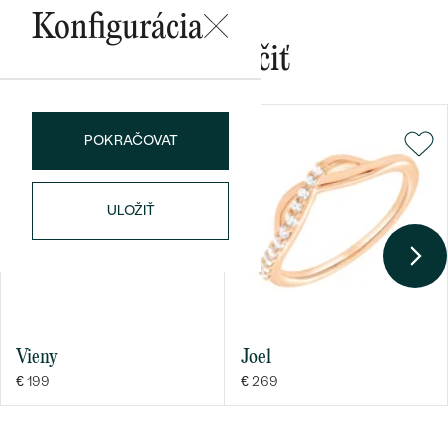
Konfigurácia
Mohlo by sa vám páčiť
POKRAČOVAT
ULOŽIŤ
Vieny
Joel
€ 199
€ 269