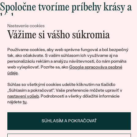
Spoločne tvoríme príbehy krásy a
lásky
Nastavenie cookies
Vážime si vášho súkromia
Pripojte sa k nám!
Používame cookies, aby web správne fungoval a bol bezpečný
tak, ako očakávate. S vaším súhlasom ich využívame aj na
personalizáciu reklám a analýzu návštevnosti, čo nám pomáha
web vylepšovať. Pozrite sa, ako
Google spracováva osobné
údaje
.
Súhlas so všetkými cookies udelíte kliknutím na tlačidlo
„Súhlasím a pokračovať". Vaše preferencie môžete upraviť v
nastavení volieb
. Podrobnosti a všetky dôležité informácie
© 2011 - 2026, Eppi.sk
nájdete
tu
.
SÚHLASÍM A POKRAČOVAŤ