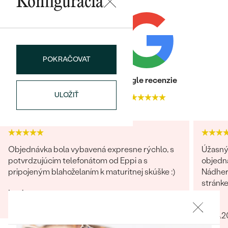
Najpredávanejšie
Konfigurácia
Najpredávanejšie
PODĽA TVARU DRAHOKAMU
náušnice
NA MIERU
prstene
Personalizované
POKRAČOVAT
DIAMANTY
PREZRIEŤ
Heuréka recenzie
Google recenzie
prívesky
PREZRIEŤ
ULOŽIŤ
4.9
4.9
OBJAVIŤ
Wave kolekcia
Objednávka bola vybavená expresne rýchlo, s
Úžasný 
potvrdzujúcim telefonátom od Eppi a s
objedn
pripojeným blahoželaním k maturitnej skúške :)
Nádhern
stránk
OBJAVIŤ
Lucia
31.05.2023
Jana
07.04.