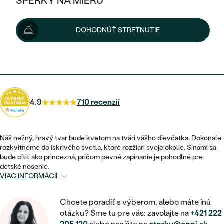
ŠPERKY NA MIERU
384 €
KOMBINOVANÉ ZLATO
STRIEBORNÉ
POSTRANNÉ DRAHOKAMY
ZLATÉ
VÝPREDAJ
VÝPREDAJ
Možnosti doručenia
DOHODNÚŤ STRETNUTIE
PLATINOVÉ
HALO
PODĽA ŠTÝLU
STRIEBORNÉ
ŠPERKY ČO POMÁHAJÚ
PODĽA MATERIÁLU
JEDNODUCHÉ
346 €
s kódom
SUN10
.
TRI DRAHOKAMY
PLATINOVÉ
PODĽA ŠTÝLU
ZLATÉ
PODĽA TYPU
BEZ KAMEŇA
NAPICHOVACIE
VINTAGE
NÁUŠNICE
STRIEBORNÉ
PODĽA ŠTÝLU
4.9
710 recenzií
ETERNITY
KRUHOVÉ
SET ZÁSNUBNÉHO PRSTEŇA A
SOLITÉR
PRSTENE
PLATINOVÉ
OBRÚČOK
VYKROJENÉ
MINIMALISTICKÉ
Náš nežný, hravý tvar bude kvetom na tvári vášho dievčatka. Dokonale
NARODENIE DIEŤAŤA
PRÍVESKY
rozkvitneme do iskrivého svetla, ktoré rozžiari svoje okolie. S nami sa
NETRADIČNÉ
VINTAGE
PODĽA ŠTÝLU
bude cítiť ako princezná, pričom pevné zapínanie je pohodlné pre
VISIACE
PERSONALIZOVANÉ
detské nosenie.
NÁRAMKY
ETERNITY
VIAC INFORMÁCIÍ
NETRADIČNÉ
ZOSTAVTE SI PRSTEŇ
SOLITÉR
SO ZNAMENÍM ZVEROKRUHU
SETY
MINIMALISTICKÉ
ZAČAŤ S PRSTEŇOM
Chcete poradiť s výberom, alebo máte inú
TEPANÉ
V TVARE SRDCA
otázku? Sme tu pre vás: zavolajte na
+421 222
MINIMALISTICKÉ
PÁNSKE ŠPERKY