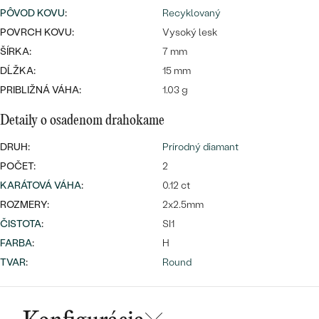
SALT AND PEPPER DIAMANT
LUXUSNÉ
PÔVOD KOVU
:
Recyklovaný
CENOVO DOSTUPNÉ
S DRAHOKAMAMI
POVRCH KOVU:
DRAHOKAM
Vysoký lesk
ŠÍRKA:
7 mm
LUXUSNÉ
S LAB GROWN DIAMANTMI
Najpredávanejšie
DĹŽKA:
15 mm
PODĽA MATERIÁLU
PRIBLIŽNÁ VÁHA:
1.03 g
S PERLAMI
svadobné
ZLATO
Detaily o osadenom drahokame
obrúčky
PODĽA ŠTÝLU
PLATINA
DRUH:
Prírodný diamant
POČET:
2
PERSONALIZOVANÉ
STRIEBRO
KARÁTOVÁ VÁHA
:
0.12 ct
SYMBOLICKÉ
ROZMERY:
2x2.5mm
PREZRIEŤ
ČISTOTA
:
SI1
MINIMALISTICKÉ
FARBA
:
H
TVAR
:
Round
PODĽA PRÍLEŽITOSTI
PODĽA FARBY