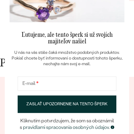
Ľutujeme, ale tento šperk si už svojích
majiteľov našiel
Bestsellery
U nás na vás stále čaká množstvo podobných produktov.
Pokiaľ chcete byť informovaní o dostupnosti tohoto šperku,
Prečo nakupovať v Eppi
nechajte nám svoj e-mail.
OBJAVIŤ
E-mail
*
ZASLAŤ UPOZORNENIE NA TENTO ŠPERK
Kliknutím potvrdzujem, že som sa oboznámil
Eppický zážitok
s
pravidlami spracovania osobných údajov
.
Pri nakupovaní online aj osobne sa môžete spoľahnúť