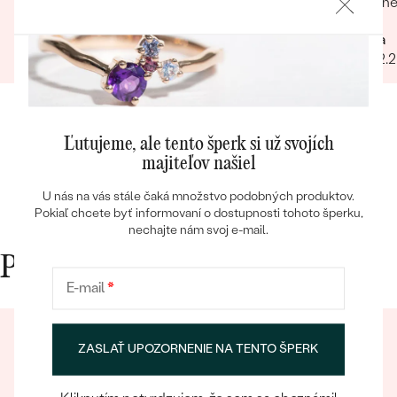
velmi originálne (prívesok Ceskoslovensko) a
Úžasné!
milý jemný náhrdelník Malý princ (hviezdičky),
určite
Zuzana
Mária
komunikácia a doručenie tovaru na 1 s ⭐️.
12.07.2023
Zobraziť celú recenziu
23.02.
Obchod a tovar odporúčam, kto hladá šperk,
urcite si nájde to svoje.
Bestsellery
Ľutujeme, ale tento šperk si už svojích
majiteľov našiel
U nás na vás stále čaká množstvo podobných produktov.
Pokiaľ chcete byť informovaní o dostupnosti tohoto šperku,
OBJAVIŤ
nechajte nám svoj e-mail.
Prečo nakupovať v Eppi
E-mail
*
ZASLAŤ UPOZORNENIE NA TENTO ŠPERK