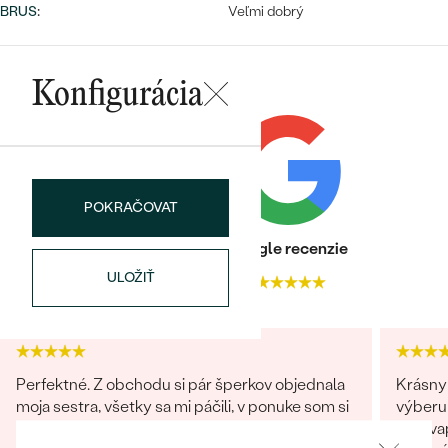
Najpredávanejšie
BRUS
:
Veľmi dobrý
Najpredávanejšie
PODĽA TVARU DRAHOKAMU
náušnice
NA MIERU
prstene
Konfigurácia
Personalizované
DIAMANTY
PREZRIEŤ
prívesky
PREZRIEŤ
POKRAČOVAT
Heuréka recenzie
Google recenzie
OBJAVIŤ
Wave kolekcia
ULOŽIŤ
4.9
4.9
OBJAVIŤ
Perfektné. Z obchodu si pár šperkov objednala
Krásny 
moja sestra, všetky sa mi páčili, v ponuke som si
výberu 
následne našla niečo pre seba, čo mi prišlo
prekvap