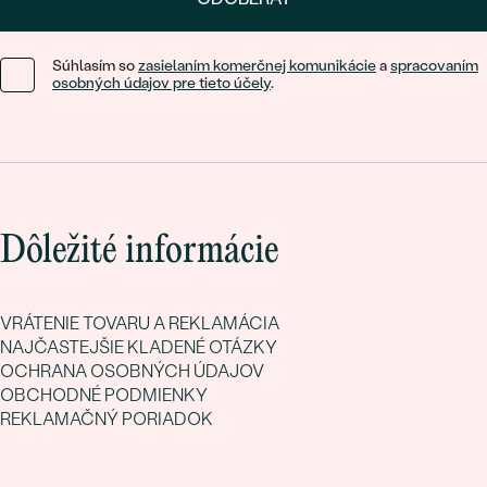
Súhlasím so
zasielaním komerčnej komunikácie
a
spracovaním
osobných údajov pre tieto účely
.
Dôležité informácie
VRÁTENIE TOVARU A REKLAMÁCIA
NAJČASTEJŠIE KLADENÉ OTÁZKY
OCHRANA OSOBNÝCH ÚDAJOV
OBCHODNÉ PODMIENKY
REKLAMAČNÝ PORIADOK