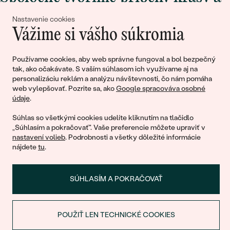
lásky
Nastavenie cookies
Vážime si vášho súkromia
Pripojte sa k nám!
Používame cookies, aby web správne fungoval a bol bezpečný
tak, ako očakávate. S vaším súhlasom ich využívame aj na
personalizáciu reklám a analýzu návštevnosti, čo nám pomáha
web vylepšovať. Pozrite sa, ako
Google spracováva osobné
údaje
.
Súhlas so všetkými cookies udelíte kliknutím na tlačidlo
„Súhlasím a pokračovať". Vaše preferencie môžete upraviť v
nastavení volieb
. Podrobnosti a všetky dôležité informácie
© 2011 - 2026, Eppi.sk
nájdete
tu
.
SÚHLASÍM A POKRAČOVAŤ
POUŽIŤ LEN TECHNICKÉ COOKIES