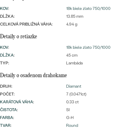
SALT AND PEPPER DIAMANT
LUXUSNÉ
KOV
:
18k biele zlato 750/1000
CENOVO DOSTUPNÉ
S DRAHOKAMAMI
DRAHOKAM
DĹŽKA:
13.85 mm
LUXUSNÉ
CELKOVÁ PRIBLIŽNÁ VÁHA:
S LAB GROWN DIAMANTMI
4.94 g
Najpredávanejšie
PODĽA MATERIÁLU
Detaily o retiazke
S PERLAMI
svadobné
ZLATO
KOV
:
18k biele zlato 750/1000
DĹŽKA
:
45 cm
obrúčky
PODĽA ŠTÝLU
PLATINA
TYP:
Lambáda
PERSONALIZOVANÉ
STRIEBRO
Detaily o osadenom drahokame
SYMBOLICKÉ
DRUH:
Diamant
PREZRIEŤ
POČET:
7 (0.0471ct)
MINIMALISTICKÉ
KARÁTOVÁ VÁHA
:
0.33 ct
ČISTOTA
:
SI
PODĽA PRÍLEŽITOSTI
FARBA
:
G-H
PODĽA FARBY
TVAR
:
Round