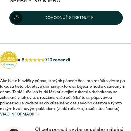
ŠPERKY NA MIERU
1 080 €
KOMBINOVANÉ ZLATO
STRIEBORNÉ
POSTRANNÉ DRAHOKAMY
ZLATÉ
VÝPREDAJ
VÝPREDAJ
Možnosti doručenia
DOHODNÚŤ STRETNUTIE
PLATINOVÉ
HALO
PODĽA ŠTÝLU
STRIEBORNÉ
ŠPERKY ČO POMÁHAJÚ
PODĽA MATERIÁLU
JEDNODUCHÉ
972 €
s kódom
SUN10
.
TRI DRAHOKAMY
PLATINOVÉ
PODĽA ŠTÝLU
ZLATÉ
PODĽA TYPU
BEZ KAMEŇA
NAPICHOVACIE
VINTAGE
NÁUŠNICE
STRIEBORNÉ
PODĽA ŠTÝLU
4.9
710 recenzií
ETERNITY
KRUHOVÉ
SET ZÁSNUBNÉHO PRSTEŇA A
SOLITÉR
PRSTENE
PLATINOVÉ
OBRÚČOK
VYKROJENÉ
MINIMALISTICKÉ
Ako biele hlavičky púpav, ktorých páperie čoskoro rozfúka vietor po
NARODENIE DIEŤAŤA
PRÍVESKY
lúke, sú tieto trblietavé diamanty, ktoré sa báječne hodia k slnečným
NETRADIČNÉ
VINTAGE
PODĽA ŠTÝLU
dňom. Teplé lúče ich budú láskať svojimi rukami a drahokamy sa
VISIACE
PERSONALIZOVANÉ
zalesknú v ich svite a rozžiaria vaše oči. Staňte sa púpavovou
NÁRAMKY
ETERNITY
princeznou a vydajte sa do kúzelného času svojho detstva s týmto
NETRADIČNÉ
ZOSTAVTE SI PRSTEŇ
SOLITÉR
malým kvetinovým pokladom. (Zlatá retiazka je súčasťou šperku)
SO ZNAMENÍM ZVEROKRUHU
SETY
VIAC INFORMÁCIÍ
MINIMALISTICKÉ
ZAČAŤ S PRSTEŇOM
TEPANÉ
V TVARE SRDCA
MINIMALISTICKÉ
PÁNSKE ŠPERKY
Chcete poradiť s výberom, alebo máte inú