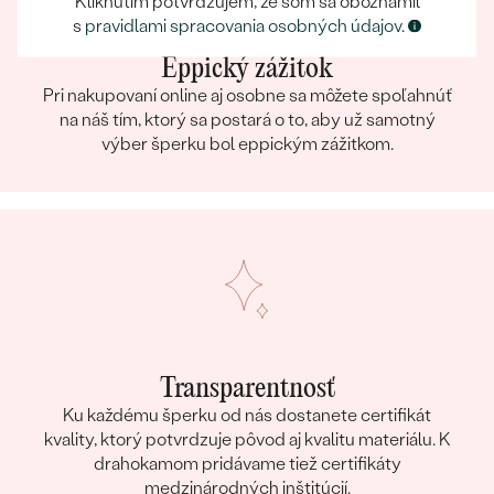
Kliknutím potvrdzujem, že som sa oboznámil
s
pravidlami spracovania osobných údajov
.
Eppický zážitok
Pri nakupovaní online aj osobne sa môžete spoľahnúť
na náš tím, ktorý sa postará o to, aby už samotný
výber šperku bol eppickým zážitkom.
Transparentnosť
Ku každému šperku od nás dostanete certifikát
kvality, ktorý potvrdzuje pôvod aj kvalitu materiálu. K
drahokamom pridávame tiež certifikáty
medzinárodných inštitúcií.