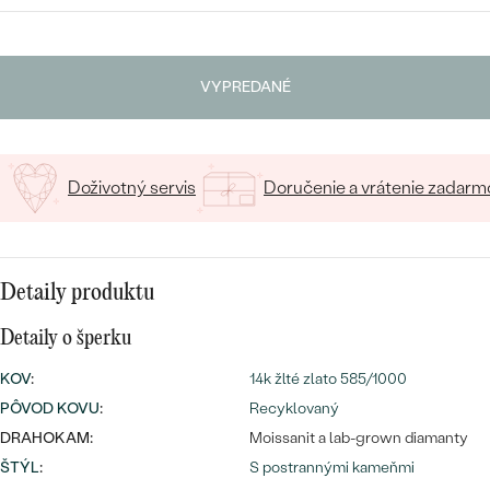
SALT AND PEPPER DIAMANT
VYBERTE FONT
LUXUSNÉ
CENOVO DOSTUPNÉ
S DRAHOKAMAMI
DRAHOKAM
Napíšte iniciály/text
VYPREDANÉ
LUXUSNÉ
S LAB GROWN DIAMANTMI
Najpredávanejšie
15
/ 15 ZNAKOV
PODĽA MATERIÁLU
S PERLAMI
svadobné
ZLATO
Doživotný servis
Doručenie a vrátenie zadarm
obrúčky
PODĽA ŠTÝLU
PLATINA
PERSONALIZOVANÉ
STRIEBRO
Detaily produktu
SYMBOLICKÉ
PREZRIEŤ
Detaily o šperku
MINIMALISTICKÉ
KOV
:
14k žlté zlato 585/1000
PÔVOD KOVU
:
Recyklovaný
PODĽA PRÍLEŽITOSTI
DRAHOKAM:
Moissanit a lab-grown diamanty
ŠTÝL
:
S postrannými kameňmi
PODĽA FARBY