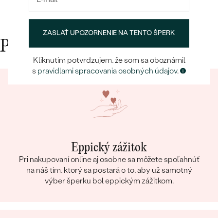
Postranné drahokamy
ZASLAŤ UPOZORNENIE NA TENTO ŠPERK
DRUH:
Lab-grown diamant
Prečo nakupovať v Eppi
POČET:
2
Kliknutím potvrdzujem, že som sa oboznámil
KARÁTOVÁ VÁHA
:
0.01 ct
s
pravidlami spracovania osobných údajov
.
ROZMERY:
1.0 mm (0.005ct)
TVAR
:
Round
ČISTOTA
:
SI3
FARBA
:
G-H
PÔVOD:
Vytvorený v laboratóriu
Eppický zážitok
Pri nakupovaní online aj osobne sa môžete spoľahnúť
na náš tím, ktorý sa postará o to, aby už samotný
výber šperku bol eppickým zážitkom.