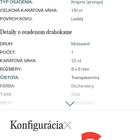
Najpredávanejšie
TYP OSADENIA
:
Krapne (prongs)
Najpredávanejšie
PODĽA TVARU DRAHOKAMU
CELKOVÁ KARÁTOVÁ VÁHA:
1.51 ct
náušnice
POVRCH KOVU:
Lesklý
NA MIERU
prstene
Detaily o osadenom drahokame
Personalizované
DIAMANTY
DRUH:
Moissanit
PREZRIEŤ
prívesky
POČET:
1
PREZRIEŤ
KARÁTOVÁ VÁHA:
1,2 ct
ROZMERY:
8 x 6 mm
ČISTOTA
:
Transparentný
OBJAVIŤ
Wave kolekcia
FARBA:
Bezfarebný
TVAR
:
Oval
BRUS
:
Velmi dobrý
PÔVOD:
Vytvorený v laboratóriu
OBJAVIŤ
Konfigurácia
Postranné drahokamy
DRUH:
Lab-grown diamant