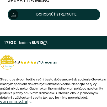
ŠPERKY NA MIERU
1 992 €
KOMBINOVANÉ ZLATO
STRIEBORNÉ
POSTRANNÉ DRAHOKAMY
ZLATÉ
VÝPREDAJ
VÝPREDAJ
Možnosti doručenia
DOHODNÚŤ STRETNUTIE
PLATINOVÉ
HALO
PODĽA ŠTÝLU
STRIEBORNÉ
ŠPERKY ČO POMÁHAJÚ
PODĽA MATERIÁLU
+ 299 €
EXPRESNÁ VÝROBA
JEDNODUCHÉ
TRI DRAHOKAMY
PLATINOVÉ
PODĽA ŠTÝLU
ZLATÉ
PODĽA TYPU
BEZ KAMEŇA
NAPICHOVACIE
VINTAGE
1 793 €
s kódom
SUN10
.
NÁUŠNICE
STRIEBORNÉ
PODĽA ŠTÝLU
ETERNITY
KRUHOVÉ
SET ZÁSNUBNÉHO PRSTEŇA A
SOLITÉR
PRSTENE
PLATINOVÉ
OBRÚČOK
4.9
710 recenzií
VYKROJENÉ
MINIMALISTICKÉ
NARODENIE DIEŤAŤA
PRÍVESKY
NETRADIČNÉ
VINTAGE
PODĽA ŠTÝLU
VISIACE
Stretnutie dvoch ľudí je veľmi často dočasné, avšak spojenie človeka s
PERSONALIZOVANÉ
NÁRAMKY
ETERNITY
krásnym šperkom dokáže byť úchvatne večné. Nechajte sa aj vy
NETRADIČNÉ
ZOSTAVTE SI PRSTEŇ
SOLITÉR
unášať nikdy nekončiacim okamihom nádhery pri pohľade na eternity
SO ZNAMENÍM ZVEROKRUHU
SETY
prsteň z platiny s 1.75 mm diamantmi. Oslovuje okolie jedinečnými
MINIMALISTICKÉ
ZAČAŤ S PRSTEŇOM
TEPANÉ
detailmi a zábleskami svetla tak, aby ho nikto neprehliadol.
V TVARE SRDCA
VIAC INFORMÁCIÍ
MINIMALISTICKÉ
PÁNSKE ŠPERKY