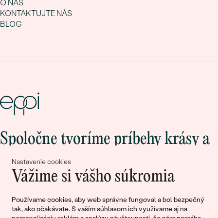
O NÁS
KONTAKTUJTE NÁS
BLOG
Spoločne tvoríme príbehy krásy a
lásky
Nastavenie cookies
Vážime si vášho súkromia
Pripojte sa k nám!
Používame cookies, aby web správne fungoval a bol bezpečný
tak, ako očakávate. S vaším súhlasom ich využívame aj na