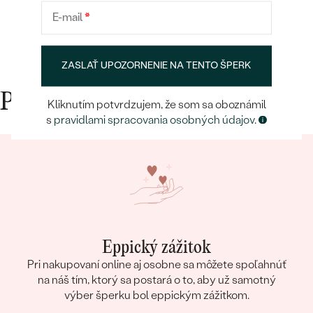
E-mail
*
ZASLAŤ UPOZORNENIE NA TENTO ŠPERK
Prečo nakupovať v Eppi
Kliknutím potvrdzujem, že som sa oboznámil
s
pravidlami spracovania osobných údajov
.
Eppický zážitok
Pri nakupovaní online aj osobne sa môžete spoľahnúť
na náš tím, ktorý sa postará o to, aby už samotný
výber šperku bol eppickým zážitkom.