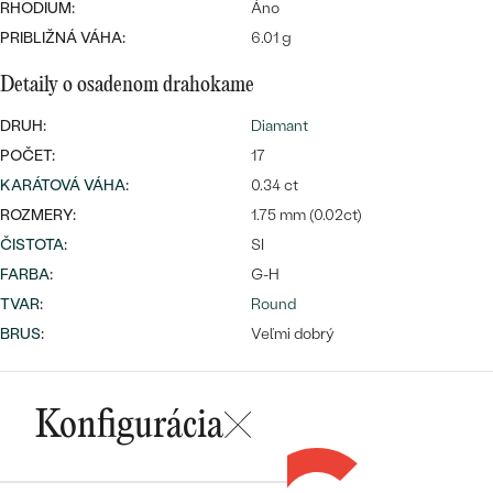
Najpredávanejšie
RHODIUM:
Áno
Najpredávanejšie
PODĽA TVARU DRAHOKAMU
PRIBLIŽNÁ VÁHA:
6.01 g
náušnice
Detaily o osadenom drahokame
NA MIERU
prstene
Personalizované
DRUH:
Diamant
DIAMANTY
POČET:
17
PREZRIEŤ
prívesky
KARÁTOVÁ VÁHA
:
0.34 ct
PREZRIEŤ
ROZMERY:
1.75 mm (0.02ct)
ČISTOTA
:
SI
FARBA
:
G-H
OBJAVIŤ
Wave kolekcia
TVAR
:
Round
BRUS
:
Veľmi dobrý
OBJAVIŤ
Konfigurácia