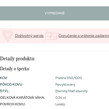
SALT AND PEPPER DIAMANT
LUXUSNÉ
Napíšte iniciály/text
CENOVO DOSTUPNÉ
S DRAHOKAMAMI
DRAHOKAM
VYPREDANÉ
15
/ 15 ZNAKOV
LUXUSNÉ
S LAB GROWN DIAMANTMI
Najpredávanejšie
PODĽA MATERIÁLU
S PERLAMI
svadobné
Doživotný servis
Doručenie a vrátenie zadarm
ZLATO
obrúčky
PODĽA ŠTÝLU
PLATINA
PERSONALIZOVANÉ
Detaily produktu
STRIEBRO
Detaily o šperku
SYMBOLICKÉ
PREZRIEŤ
KOV
:
Platina 950/1000
MINIMALISTICKÉ
PÔVOD KOVU
:
Recyklovaný
ŠTÝL
:
Eternity/Half eternity
PODĽA PRÍLEŽITOSTI
CELKOVÁ KARÁTOVÁ VÁHA:
0.34 ct
POVRCH KOVU:
Lesklý
PODĽA FARBY