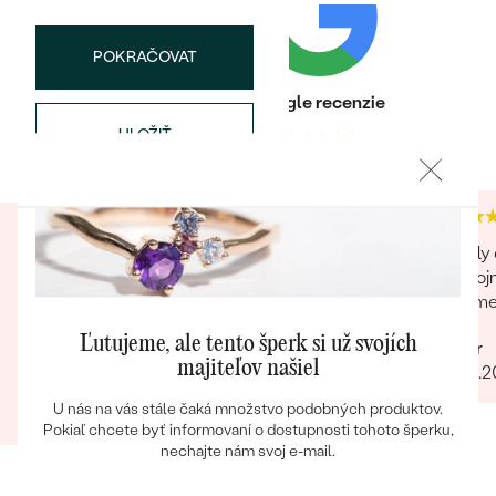
POKRAČOVAT
Heuréka recenzie
Google recenzie
ULOŽIŤ
4.9
4.9
Bestsellery
Eppi je pre mňa prvou voľbou pri výbere
Skvely 
šperkov.
spokojn
OBJAVIŤ
vratim
Krásne balenie extra rýchle doručenie
nádherná kvalitná retiazka výborná cena
Ľutujeme, ale tento šperk si už svojích
Peter
majiteľov našiel
31.03.
Romana
U nás na vás stále čaká množstvo podobných produktov.
24.07.2025
Zobraziť celú recenziu
Pokiaľ chcete byť informovaní o dostupnosti tohoto šperku,
nechajte nám svoj e-mail.