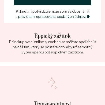
Kliknutím potvrdzujem, že som sa oboznámil
s
pravidlami spracovania osobných údajov
.
Eppický zážitok
Pri nakupovaní online aj osobne sa môžete spoľahnúť
na náš tím, ktorý sa postará o to, aby už samotný
výber šperku bol eppickým zážitkom.
Transparentnosť