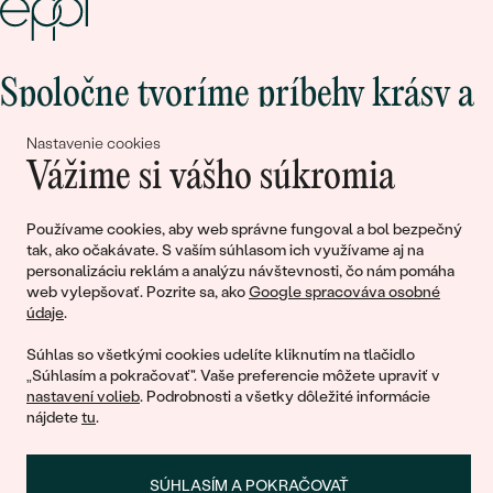
Spoločne tvoríme príbehy krásy a
lásky
Nastavenie cookies
Vážime si vášho súkromia
Pripojte sa k nám!
Používame cookies, aby web správne fungoval a bol bezpečný
tak, ako očakávate. S vaším súhlasom ich využívame aj na
personalizáciu reklám a analýzu návštevnosti, čo nám pomáha
web vylepšovať. Pozrite sa, ako
Google spracováva osobné
údaje
.
Súhlas so všetkými cookies udelíte kliknutím na tlačidlo
„Súhlasím a pokračovať". Vaše preferencie môžete upraviť v
nastavení volieb
. Podrobnosti a všetky dôležité informácie
© 2011 - 2026, Eppi.sk
nájdete
tu
.
SÚHLASÍM A POKRAČOVAŤ