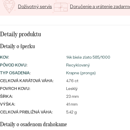
SALT AND PEPPER DIAMANT
LUXUSNÉ
Doživotný servis
Doručenie a vrátenie zadarm
CENOVO DOSTUPNÉ
S DRAHOKAMAMI
DRAHOKAM
LUXUSNÉ
S LAB GROWN DIAMANTMI
Najpredávanejšie
PODĽA MATERIÁLU
Detaily produktu
S PERLAMI
svadobné
ZLATO
Detaily o šperku
obrúčky
KOV
:
14k biele zlato 585/1000
PODĽA ŠTÝLU
PLATINA
PÔVOD KOVU
:
Recyklovaný
PERSONALIZOVANÉ
STRIEBRO
TYP OSADENIA
:
Krapne (prongs)
CELKOVÁ KARÁTOVÁ VÁHA:
4.76 ct
SYMBOLICKÉ
PREZRIEŤ
POVRCH KOVU:
Lesklý
ŠÍRKA:
23 mm
MINIMALISTICKÉ
VÝŠKA:
41 mm
PODĽA PRÍLEŽITOSTI
CELKOVÁ PRIBLIŽNÁ VÁHA:
5.42 g
Detaily o osadenom drahokame
PODĽA FARBY