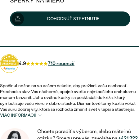
ŠPERKY NA MIERU
4 633 €
KOMBINOVANÉ ZLATO
STRIEBORNÉ
POSTRANNÉ DRAHOKAMY
ZLATÉ
VÝPREDAJ
VÝPREDAJ
Možnosti doručenia
DOHODNÚŤ STRETNUTIE
PLATINOVÉ
HALO
PODĽA ŠTÝLU
STRIEBORNÉ
ŠPERKY ČO POMÁHAJÚ
PODĽA MATERIÁLU
JEDNODUCHÉ
4 170 €
s kódom
SUN10
.
TRI DRAHOKAMY
PLATINOVÉ
PODĽA ŠTÝLU
ZLATÉ
PODĽA TYPU
BEZ KAMEŇA
NAPICHOVACIE
VINTAGE
NÁUŠNICE
STRIEBORNÉ
PODĽA ŠTÝLU
4.9
710 recenzií
ETERNITY
KRUHOVÉ
SET ZÁSNUBNÉHO PRSTEŇA A
SOLITÉR
PRSTENE
PLATINOVÉ
OBRÚČOK
VYKROJENÉ
MINIMALISTICKÉ
Spočinul nežne na vo vašom dekolte, aby prežiaril vašu osobnosť.
NARODENIE DIEŤAŤA
PRÍVESKY
Prechádza skrz Vás nádherné, opojné svetlo najmladšieho drahokamu
NETRADIČNÉ
VINTAGE
PODĽA ŠTÝLU
menom tanzanit. Jeho oválne kúsky sa poskladali do kríža, ktorý
VISIACE
PERSONALIZOVANÉ
symbolizuje vašu vieru v dobro a lásku. Diamantové lemy kúzlia vôkol
NÁRAMKY
ETERNITY
Vás auru dobrej víly, ktorá sa rozhodla zmeniť svet v lepší a šťastnejší.
NETRADIČNÉ
ZOSTAVTE SI PRSTEŇ
SOLITÉR
VIAC INFORMÁCIÍ
SO ZNAMENÍM ZVEROKRUHU
SETY
MINIMALISTICKÉ
ZAČAŤ S PRSTEŇOM
TEPANÉ
V TVARE SRDCA
Chcete poradiť s výberom, alebo máte inú
MINIMALISTICKÉ
PÁNSKE ŠPERKY
otázku? Sme tu pre vás: zavolajte na
+421 222