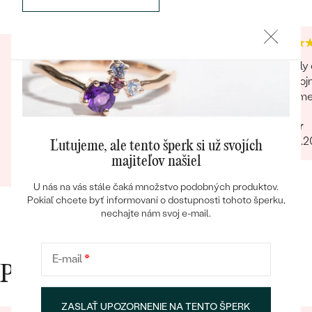
Veľká spokojnosť! Ďakujem za milý pozdrav a
Skvely 
drobnosť "len tak pre radosť" ;)
spokojn
vratim
Bestsellery
prehľadnosť a rýchlosť balenie hodné
šperku
Peter
31.03.
Ľutujeme, ale tento šperk si už svojích
Kristína
majiteľov našiel
06.10.2023
Zobraziť celú recenziu
OBJAVIŤ
U nás na vás stále čaká množstvo podobných produktov.
Pokiaľ chcete byť informovaní o dostupnosti tohoto šperku,
nechajte nám svoj e-mail.
E-mail
*
Prečo nakupovať v Eppi
ZASLAŤ UPOZORNENIE NA TENTO ŠPERK