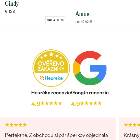
Cindy
€ 129
Amine
SKLADOM
od € 539
Heuréka recenzie
Google recenzie
4.9
4.9
Perfektné. Z obchodu si pár šperkov objednala
Krásny 