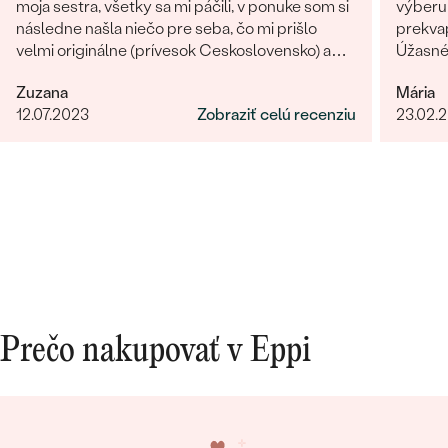
moja sestra, všetky sa mi páčili, v ponuke som si
výberu 
následne našla niečo pre seba, čo mi prišlo
prekvap
velmi originálne (prívesok Ceskoslovensko) a
Úžasné!
milý jemný náhrdelník Malý princ (hviezdičky),
určite
Zuzana
Mária
komunikácia a doručenie tovaru na 1 s ⭐️.
12.07.2023
Zobraziť celú recenziu
23.02.
Obchod a tovar odporúčam, kto hladá šperk,
urcite si nájde to svoje.
Prečo nakupovať v Eppi