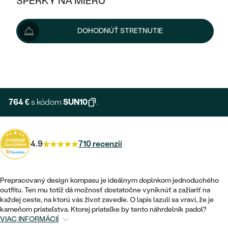
ŠPERKY NA MIERU
849 €
KOMBINOVANÉ ZLATO
STRIEBORNÉ
POSTRANNÉ DRAHOKAMY
ZLATÉ
VÝPREDAJ
VÝPREDAJ
Šperk vám vyrobíme a doručíme do 3 - 4 týždňov.
DOHODNÚŤ STRETNUTIE
PLATINOVÉ
HALO
PODĽA ŠTÝLU
Možnosti doručenia
STRIEBORNÉ
ŠPERKY ČO POMÁHAJÚ
PODĽA MATERIÁLU
JEDNODUCHÉ
TRI DRAHOKAMY
PLATINOVÉ
+ 170 €
PODĽA ŠTÝLU
EXPRESNÁ VÝROBA
ZLATÉ
PODĽA TYPU
BEZ KAMEŇA
NAPICHOVACIE
VINTAGE
NÁUŠNICE
STRIEBORNÉ
PODĽA ŠTÝLU
764 €
s kódom
SUN10
.
ETERNITY
KRUHOVÉ
SET ZÁSNUBNÉHO PRSTEŇA A
SOLITÉR
PRSTENE
PLATINOVÉ
OBRÚČOK
VYKROJENÉ
MINIMALISTICKÉ
4.9
710 recenzií
NARODENIE DIEŤAŤA
PRÍVESKY
NETRADIČNÉ
VINTAGE
PODĽA ŠTÝLU
VISIACE
PERSONALIZOVANÉ
NÁRAMKY
ETERNITY
Prepracovaný design kompasu je ideálnym doplnkom jednoduchého
NETRADIČNÉ
ZOSTAVTE SI PRSTEŇ
SOLITÉR
outfitu. Ten mu totiž dá možnosť dostatočne vyniknúť a zažiariť na
SO ZNAMENÍM ZVEROKRUHU
SETY
každej ceste, na ktorú vás život zavedie. O lapis lazuli sa vraví, že je
MINIMALISTICKÉ
ZAČAŤ S PRSTEŇOM
TEPANÉ
V TVARE SRDCA
kameňom priateľstva. Ktorej priateľke by tento náhrdelník padol?
MINIMALISTICKÉ
PÁNSKE ŠPERKY
VIAC INFORMÁCIÍ