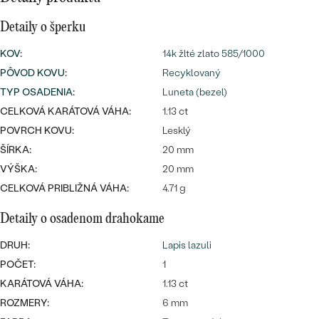
Najpredávanejšie
Najpredávanejšie
PODĽA TVARU DRAHOKAMU
Detaily o šperku
náušnice
KOV
:
14k žlté zlato 585/1000
NA MIERU
prstene
PÔVOD KOVU
:
Recyklovaný
Personalizované
DIAMANTY
TYP OSADENIA
:
Luneta (bezel)
PREZRIEŤ
CELKOVÁ KARÁTOVÁ VÁHA:
1.13 ct
prívesky
POVRCH KOVU:
Lesklý
PREZRIEŤ
ŠÍRKA:
20 mm
VÝŠKA:
20 mm
OBJAVIŤ
CELKOVÁ PRIBLIŽNÁ VÁHA:
4.71 g
Wave kolekcia
Detaily o osadenom drahokame
DRUH:
Lapis lazuli
POČET:
1
OBJAVIŤ
KARÁTOVÁ VÁHA:
1.13 ct
ROZMERY:
6 mm