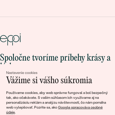
Spoločne tvoríme príbehy krásy a
lásky
Nastavenie cookies
Vážime si vášho súkromia
Pripojte sa k nám!
Používame cookies, aby web správne fungoval a bol bezpečný
tak, ako očakávate. S vaším súhlasom ich využívame aj na
personalizáciu reklám a analýzu návštevnosti, čo nám pomáha
web vylepšovať. Pozrite sa, ako
Google spracováva osobné
údaje
.