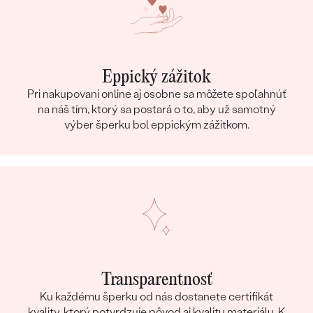
Eppický zážitok
Pri nakupovaní online aj osobne sa môžete spoľahnúť
na náš tím, ktorý sa postará o to, aby už samotný
výber šperku bol eppickým zážitkom.
Transparentnosť
Ku každému šperku od nás dostanete certifikát
kvality, ktorý potvrdzuje pôvod aj kvalitu materiálu. K