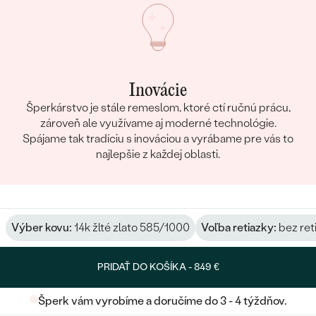
Inovácie
Šperkárstvo je stále remeslom, ktoré ctí ručnú prácu,
zároveň ale využívame aj moderné technológie.
Spájame tak tradíciu s inováciou a vyrábame pre vás to
najlepšie z každej oblasti.
Výber kovu:
14k žlté zlato 585/1000
Voľba retiazky:
bez ret
PRIDAŤ DO KOŠÍKA -
849 €
Šperk vám vyrobíme a doručíme do 3 - 4 týždňov.