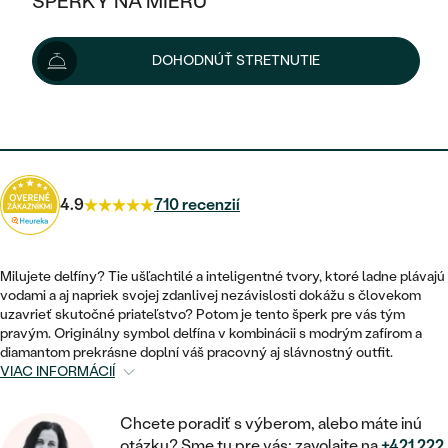
ŠPERKY NA MIERU
1 870 €
KOMBINOVANÉ ZLATO
STRIEBORNÉ
POSTRANNÉ DRAHOKAMY
ZLATÉ
VÝPREDAJ
VÝPREDAJ
Možnosti doručenia
DOHODNÚŤ STRETNUTIE
PLATINOVÉ
HALO
PODĽA ŠTÝLU
STRIEBORNÉ
ŠPERKY ČO POMÁHAJÚ
PODĽA MATERIÁLU
JEDNODUCHÉ
1 683 €
s kódom
SUN10
.
TRI DRAHOKAMY
PLATINOVÉ
PODĽA ŠTÝLU
ZLATÉ
PODĽA TYPU
BEZ KAMEŇA
NAPICHOVACIE
VINTAGE
NÁUŠNICE
STRIEBORNÉ
PODĽA ŠTÝLU
4.9
710 recenzií
ETERNITY
KRUHOVÉ
SET ZÁSNUBNÉHO PRSTEŇA A
SOLITÉR
PRSTENE
PLATINOVÉ
OBRÚČOK
VYKROJENÉ
MINIMALISTICKÉ
Milujete delfíny? Tie ušľachtilé a inteligentné tvory, ktoré ladne plávajú
NARODENIE DIEŤAŤA
PRÍVESKY
vodami a aj napriek svojej zdanlivej nezávislosti dokážu s človekom
NETRADIČNÉ
VINTAGE
PODĽA ŠTÝLU
uzavrieť skutočné priateľstvo? Potom je tento šperk pre vás tým
VISIACE
PERSONALIZOVANÉ
pravým. Originálny symbol delfína v kombinácii s modrým zafírom a
NÁRAMKY
ETERNITY
diamantom prekrásne doplní váš pracovný aj slávnostný outfit.
NETRADIČNÉ
ZOSTAVTE SI PRSTEŇ
SOLITÉR
VIAC INFORMÁCIÍ
SO ZNAMENÍM ZVEROKRUHU
SETY
MINIMALISTICKÉ
ZAČAŤ S PRSTEŇOM
TEPANÉ
V TVARE SRDCA
Chcete poradiť s výberom, alebo máte inú
MINIMALISTICKÉ
PÁNSKE ŠPERKY
otázku? Sme tu pre vás: zavolajte na
+421 222