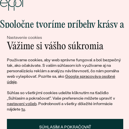
Spoločne tvoríme príbehy krásy a
lásky
Nastavenie cookies
Vážime si vášho súkromia
Pripojte sa k nám!
Používame cookies, aby web správne fungoval a bol bezpečný
tak, ako očakávate. S vaším súhlasom ich využívame aj na
personalizáciu reklám a analýzu návštevnosti, čo nám pomáha
web vylepšovať. Pozrite sa, ako
Google spracováva osobné
údaje
.
Súhlas so všetkými cookies udelíte kliknutím na tlačidlo
„Súhlasím a pokračovať". Vaše preferencie môžete upraviť v
nastavení volieb
. Podrobnosti a všetky dôležité informácie
© 2011 - 2026, Eppi.sk
nájdete
tu
.
SÚHLASÍM A POKRAČOVAŤ