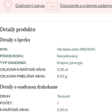
SALT AND PEPPER DIAMANT
LUXUSNÉ
Doživotný servis
Doručenie a vrátenie zadarm
CENOVO DOSTUPNÉ
S DRAHOKAMAMI
DRAHOKAM
LUXUSNÉ
S LAB GROWN DIAMANTMI
Najpredávanejšie
PODĽA MATERIÁLU
Detaily produktu
S PERLAMI
svadobné
ZLATO
Detaily o šperku
obrúčky
KOV
:
14k biele zlato 585/1000
PODĽA ŠTÝLU
PLATINA
PÔVOD KOVU
:
Recyklovaný
PERSONALIZOVANÉ
STRIEBRO
TYP OSADENIA
:
Krapne (prongs)
CELKOVÁ KARÁTOVÁ VÁHA:
2.29 ct
SYMBOLICKÉ
PREZRIEŤ
CELKOVÁ PRIBLIŽNÁ VÁHA:
0.92 g
MINIMALISTICKÉ
Detaily o osadenom drahokame
PODĽA PRÍLEŽITOSTI
DRUH:
Tanzanit
POČET:
1
PODĽA FARBY
KARÁTOVÁ VÁHA:
2.28 ct