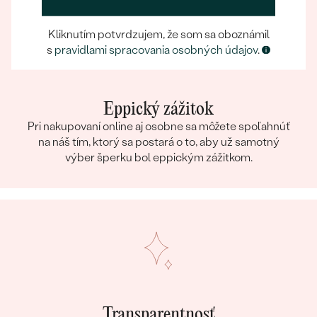
Kliknutím potvrdzujem, že som sa oboznámil
s
pravidlami spracovania osobných údajov
.
Eppický zážitok
Pri nakupovaní online aj osobne sa môžete spoľahnúť
na náš tím, ktorý sa postará o to, aby už samotný
výber šperku bol eppickým zážitkom.
Transparentnosť