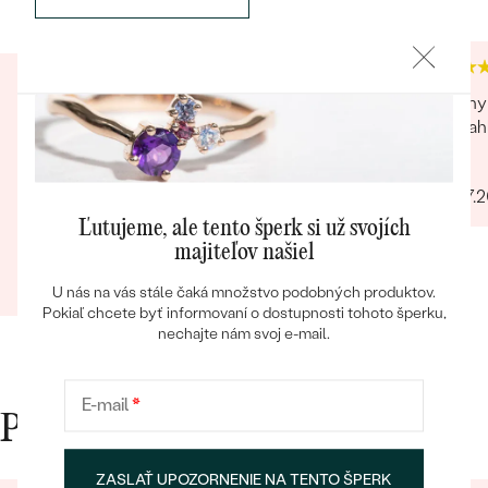
Inovatívny spôsob predaja,oceňujem možnosť
Krásny 
osobného kontaktu pri ktorom je možnosť si
Spoľah
objednaný šperk obzrieť poprípade aj v kľude
Bestsellery
Jana
vyskušať keďže sa personál venoval iba nám.
06.07.
velmi milá mladá dáma v predajni
Ľutujeme, ale tento šperk si už svojích
majiteľov našiel
Ivana
OBJAVIŤ
30.10.2023
Zobraziť celú recenziu
U nás na vás stále čaká množstvo podobných produktov.
Pokiaľ chcete byť informovaní o dostupnosti tohoto šperku,
nechajte nám svoj e-mail.
E-mail
*
Prečo nakupovať v Eppi
ZASLAŤ UPOZORNENIE NA TENTO ŠPERK