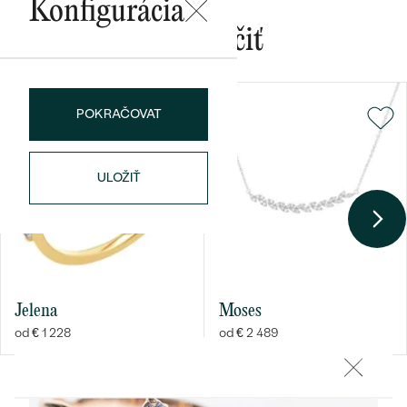
Konfigurácia
Mohlo by sa vám páčiť
POKRAČOVAT
Bestsellery
ULOŽIŤ
OBJAVIŤ
Jelena
Moses
od € 1 228
od € 2 489