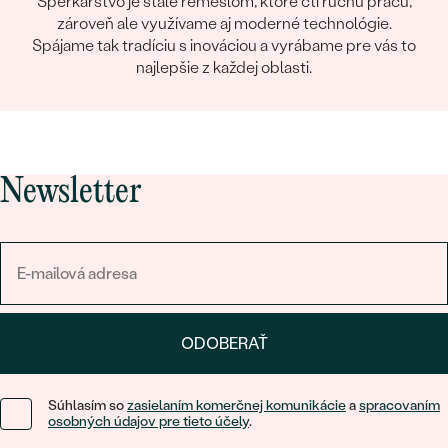
Šperkárstvo je stále remeslom, ktoré ctí ručnú prácu,
zároveň ale využívame aj moderné technológie.
Spájame tak tradíciu s inováciou a vyrábame pre vás to
najlepšie z každej oblasti.
Newsletter
ODOBERAŤ
Súhlasím so
zasielaním komerčnej komunikácie
a
spracovaním
osobných údajov pre tieto účely
.