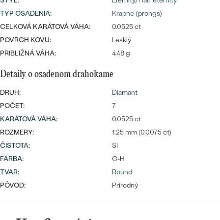
Najpredávanejšie
ŠTÝL
:
Eternity/Half eternity
TYP OSADENIA
:
Krapne (prongs)
Najpredávanejšie
PODĽA TVARU DRAHOKAMU
náušnice
CELKOVÁ KARÁTOVÁ VÁHA:
0.0525 ct
NA MIERU
prstene
POVRCH KOVU:
Lesklý
Personalizované
PRIBLIŽNÁ VÁHA:
4.48 g
DIAMANTY
PREZRIEŤ
Detaily o osadenom drahokame
prívesky
PREZRIEŤ
DRUH:
Diamant
POČET:
7
KARÁTOVÁ VÁHA
:
0.0525 ct
OBJAVIŤ
ROZMERY:
1.25 mm (0.0075 ct)
Wave kolekcia
ČISTOTA
:
SI
FARBA
:
G-H
TVAR
:
Round
OBJAVIŤ
PÔVOD:
Prírodný