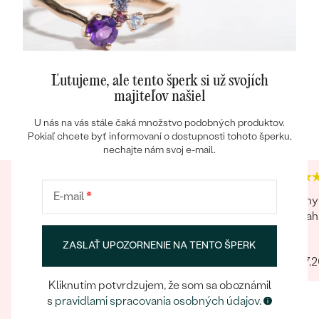
Ľutujeme, ale tento šperk si už svojích
majiteľov našiel
Heuréka recenzie
Google recenzie
U nás na vás stále čaká množstvo podobných produktov.
4.9
4.9
Pokiaľ chcete byť informovaní o dostupnosti tohoto šperku,
nechajte nám svoj e-mail.
E-mail
*
Nakupoval som cez Eppi už viac šperkov a vždy
Krásny 
som maximálne spokojný. Krásne a jedinečné
Spoľah
šperky. Nádherné balenia a venovania či už za
Jana
ZASLAŤ UPOZORNENIE NA TENTO ŠPERK
príplatok alebo aj bez. Samotné balenie je na
06.07.
prvú luxusné! Každý jeden detajl dotiahnutý do
cena rýchlosť jedinečnosť balenie
dokonalosti. Určite odporúčam
Kliknutím potvrdzujem, že som sa oboznámil
s
pravidlami spracovania osobných údajov
.
David