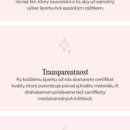
na náš tím, ktorý sa postará o to, aby už samotný
výber šperku bol eppickým zážitkom.
Transparentnosť
Ku každému šperku od nás dostanete certifikát
kvality, ktorý potvrdzuje pôvod aj kvalitu materiálu. K
drahokamom pridávame tiež certifikáty
medzinárodných inštitúcií.