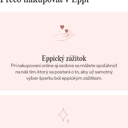
10/10.
Eppický zážitok
Pri nakupovaní online aj osobne sa môžete spoľahnúť
na náš tím, ktorý sa postará o to, aby už samotný
výber šperku bol eppickým zážitkom.