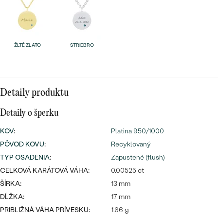
Najpredávanejšie
Najpredávanejšie
PODĽA TVARU DRAHOKAMU
náušnice
NA MIERU
prstene
ŽLTÉ ZLATO
STRIEBRO
Personalizované
DIAMANTY
PREZRIEŤ
prívesky
PREZRIEŤ
Detaily produktu
Detaily o šperku
OBJAVIŤ
KOV
:
Platina 950/1000
Wave kolekcia
PÔVOD KOVU
:
Recyklovaný
TYP OSADENIA
:
Zapustené (flush)
CELKOVÁ KARÁTOVÁ VÁHA:
0.00525 ct
OBJAVIŤ
ŠÍRKA:
13 mm
DĹŽKA:
17 mm
PRIBLIŽNÁ VÁHA PRÍVESKU:
1.66 g