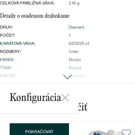
CELKOVÁ PRIBLIŽNÁ VÁHA:
2.16 g
Detaily o osadenom drahokame
DRUH:
Diamant
POČET:
1
KARÁTOVÁ VÁHA
:
0.00525 ct
Bestsellery
ROZMERY:
1 mm
FARBA
:
Modrá
TVAR
:
Round
PÔVOD:
Prírodný
OBJAVIŤ
ÚPRAVY:
Úprava farby
Konfigurácia
Mohlo by sa vám páčiť
POKRAČOVAT