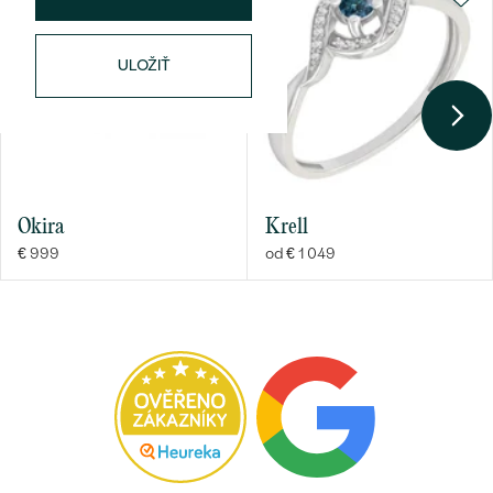
ULOŽIŤ
Okira
Krell
€ 999
od € 1 049