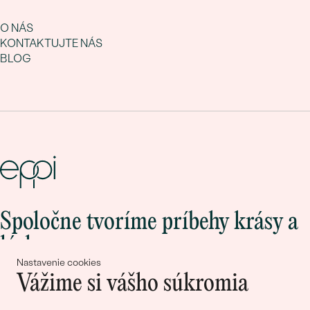
O NÁS
KONTAKTUJTE NÁS
BLOG
Spoločne tvoríme príbehy krásy a
lásky
Nastavenie cookies
Vážime si vášho súkromia
Pripojte sa k nám!