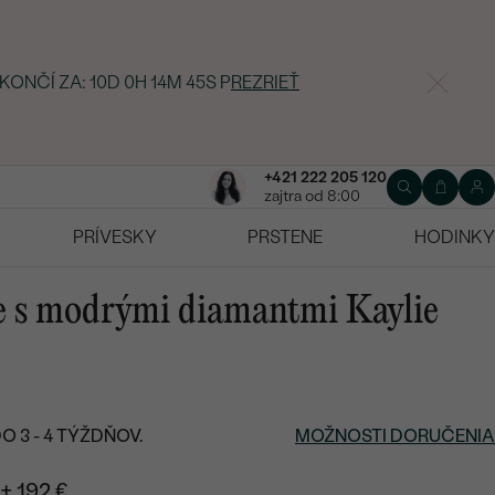
 KONČÍ ZA:
10D 0H 14M 44S
P
REZRIEŤ
+421 222 205 120
zajtra od 8:00
PRÍVESKY
PRSTENE
HODINKY
e s modrými diamantmi Kaylie
 3 - 4 TÝŽDŇOV.
MOŽNOSTI DORUČENIA
+ 192 €