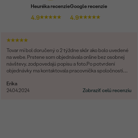
Heuréka recenzie
Google recenzie
4.9
4.9
Tovar mi bol doručený o 2 týždne skôr ako bolo uvedené
na webe. Prstene som objednávala online bez osobnej
návštevy, zodpovedajú popisu a foto.Po potvrdení
objednávky ma kontaktovala pracovníčka spoločnosti
aby sa uistila o správnosti, type, veľkosti a pod. a zmienila
Erika
sa o možnej výmena v prípade nevyhovujúcej veľkosti.
24.04.2024
Zobraziť celú recenziu
Príjemné vystupovanie, prístup a starostlivosť o
zákazníka. Maximálna spokojnosť s tovarom aj prístupom.