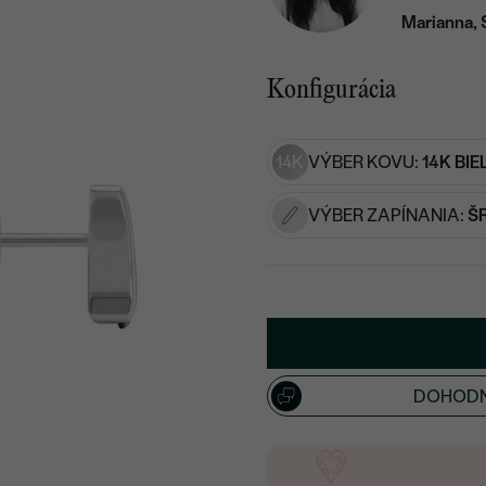
Marianna, 
Konfigurácia
14K
VÝBER KOVU:
14K BIE
VÝBER ZAPÍNANIA:
Š
DOHODN