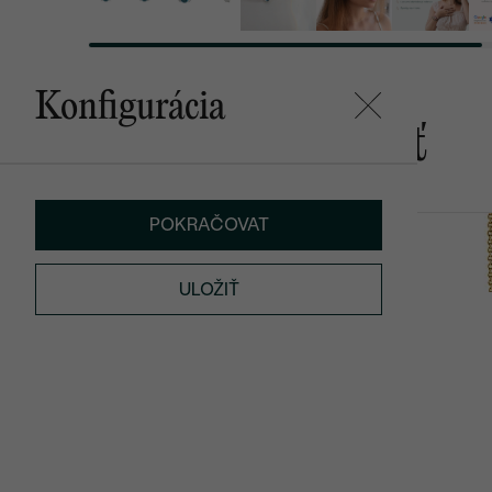
Konfigurácia
Mohlo by sa vám páčiť
POKRAČOVAT
Carolin
Amaya
od € 1 179
od € 1 419
ULOŽIŤ