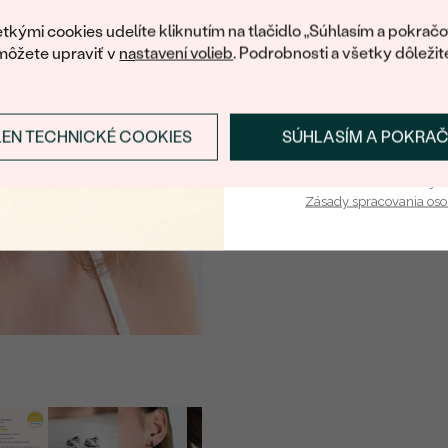
váš prvý ná
tkými cookies udelíte kliknutím na tlačidlo „Súhlasím a pokračo
môžete upraviť v
nastavení volieb
. Podrobnosti a všetky dôležit
LEN TECHNICKÉ COOKIES
SÚHLASÍM A POKRA
Prihlásiť sa a zís
Vaša e-mailová adresa je 
Zásady spracovania os