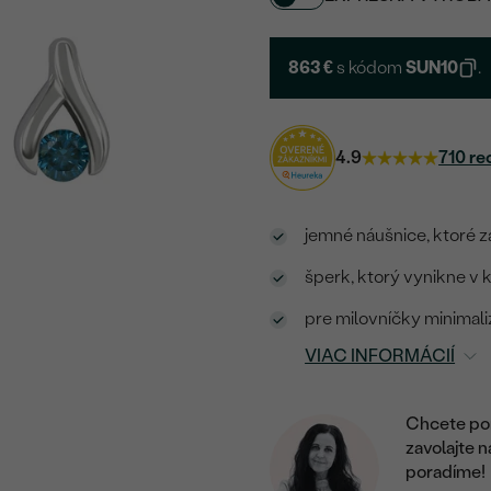
863 €
s kódom
SUN10
.
4.9
710 re
jemné náušnice, ktoré 
šperk, ktorý vynikne v ka
pre milovníčky minimal
VIAC INFORMÁCIÍ
Chcete por
zavolajte 
poradíme!