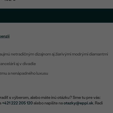
cenzií
zaujmú netradičným dizajnom aj žiarivými modrými diamantmi
ncelárii aj v divadle
izmu a nenápadného luxusu
adiť s výberom, alebo máte inú otázku? Sme tu pre vás:
na
+421 222 205 120
alebo napíšte na
otazky@eppi.sk
. Radi