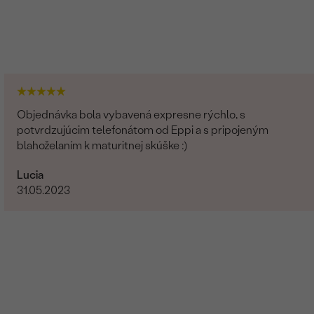
Objednávka bola vybavená expresne rýchlo, s
potvrdzujúcim telefonátom od Eppi a s pripojeným
blahoželaním k maturitnej skúške :)
Lucia
31.05.2023