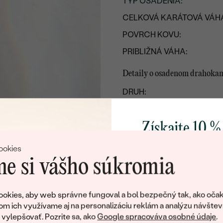
TYP OSADENIA
:
CELKOVÁ KARÁTOVÁ VÁH
POVRCH KOVU:
PRIBLIŽNÁ VÁHA:
Detaily o osadenom drahoka
DRUH:
POČET:
Získajte 10 %
KARÁTOVÁ VÁHA
:
ROZMERY:
svoj prvý 
ookies
FARBA
:
e si vášho súkromia
TVAR
:
Pridajte sa k nám a 
poctivo vyrábaných 
PÔVOD:
okies, aby web správne fungoval a bol bezpečný tak, ako očak
Ako darček na priv
om ich využívame aj na personalizáciu reklám a analýzu návštev
ÚPRAVY:
obratom pošleme zľ
ylepšovať. Pozrite sa, ako
Google spracováva osobné údaje
.