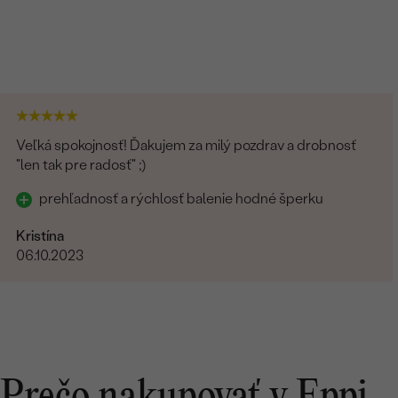
Veľká spokojnosť! Ďakujem za milý pozdrav a drobnosť
"len tak pre radosť" ;)
prehľadnosť a rýchlosť balenie hodné šperku
Kristína
06.10.2023