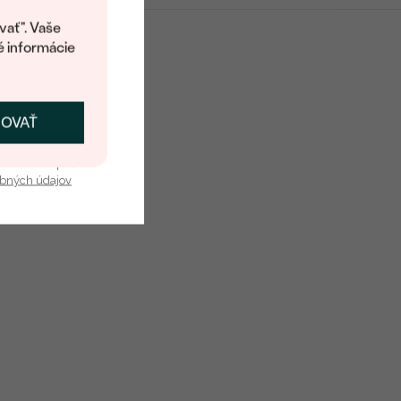
kup.
vať". Vaše
é informácie
ČOVAŤ
kať zľavu
u nás v bezpečí.
obných údajov