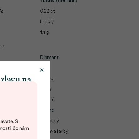
Tlakové (tension)
A:
0.22 ct
Lesklý
1.4 g
me
Diamant
2
 zľavu na
0.22 ct
3 mm
klenot
Modrá
Round
objavte svet
šperkov Eppi.
Prírodný
ávate. S
ítanie vám
nosti, čo nám
Úprava farby
avový kód na