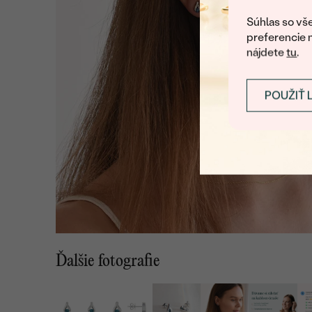
Súhlas so vše
preferencie 
nájdete
tu
.
POUŽIŤ 
Ďalšie fotografie