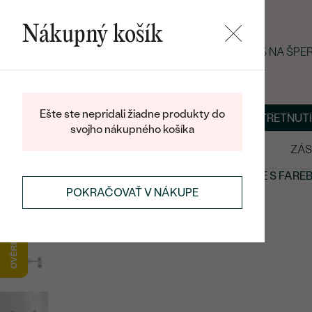
Nákupný košík
LETNÝ BLACK FRIDAY: −25 % NA ŠP
Ešte ste nepridali žiadne produkty do
O NÁS
BLOG
ŠPERKY NA MIERU
DOHODNÚŤ STRETNUTI
svojho nákupného košíka
VÝPREDAJ
SVADOBNÉ OBRÚČKY
ZÁS
NÁUŠNICE
NÁUŠNICE S DRAHOKAMAMI
NÁUŠNICE S FARE
POKRAČOVAŤ V NÁKUPE