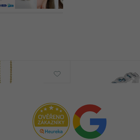
Lyla
od € 659