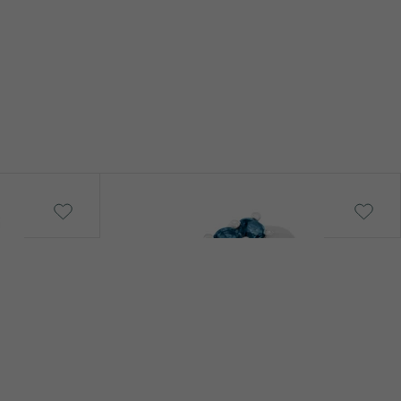
Klein
od € 1 299