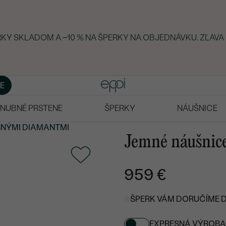
ERKY SKLADOM A −10 % NA ŠPERKY NA OBJEDNÁVKU. ZĽAVA
E
NUBNÉ PRSTENE
ŠPERKY
NÁUŠNICE
BNÝMI DIAMANTMI
Jemné náušnic
959 €
ŠPERK VÁM DORUČÍME DO
EXPRESNÁ VÝROBA