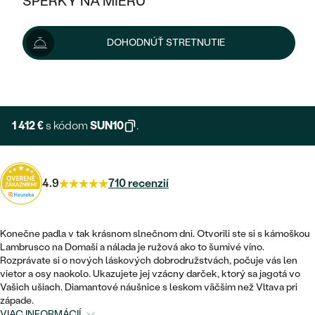
ŠPERKY NA MIERU
1 569 €
KOMBINOVANÉ ZLATO
STRIEBORNÉ
POSTRANNÉ DRAHOKAMY
ZLATÉ
VÝPREDAJ
VÝPREDAJ
Šperk vám doručíme do 3 - 4 týždňov.
Možnosti doručenia
DOHODNÚŤ STRETNUTIE
PLATINOVÉ
HALO
PODĽA ŠTÝLU
STRIEBORNÉ
ŠPERKY ČO POMÁHAJÚ
PODĽA MATERIÁLU
+ 235 €
EXPRESNÁ VÝROBA
JEDNODUCHÉ
TRI DRAHOKAMY
PLATINOVÉ
PODĽA ŠTÝLU
ZLATÉ
PODĽA TYPU
BEZ KAMEŇA
NAPICHOVACIE
VINTAGE
1 412 €
s kódom
SUN10
.
NÁUŠNICE
STRIEBORNÉ
PODĽA ŠTÝLU
ETERNITY
KRUHOVÉ
SET ZÁSNUBNÉHO PRSTEŇA A
SOLITÉR
PRSTENE
PLATINOVÉ
OBRÚČOK
4.9
710 recenzií
VYKROJENÉ
MINIMALISTICKÉ
NARODENIE DIEŤAŤA
PRÍVESKY
NETRADIČNÉ
VINTAGE
PODĽA ŠTÝLU
VISIACE
Konečne padla v tak krásnom slnečnom dni. Otvorili ste si s kámoškou
PERSONALIZOVANÉ
NÁRAMKY
ETERNITY
Lambrusco na Domaši a nálada je ružová ako to šumivé víno.
NETRADIČNÉ
ZOSTAVTE SI PRSTEŇ
SOLITÉR
Rozprávate si o nových láskových dobrodružstvách, počuje vás len
SO ZNAMENÍM ZVEROKRUHU
SETY
vietor a osy naokolo. Ukazujete jej vzácny darček, ktorý sa jagotá vo
MINIMALISTICKÉ
ZAČAŤ S PRSTEŇOM
TEPANÉ
Vašich ušiach. Diamantové náušnice s leskom väčším než Vltava pri
V TVARE SRDCA
západe.
MINIMALISTICKÉ
PÁNSKE ŠPERKY
VIAC INFORMÁCIÍ