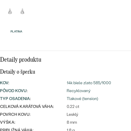
Najpredávanejšie
Najpredávanejšie
PODĽA TVARU DRAHOKAMU
náušnice
NA MIERU
prstene
Personalizované
PLATINA
DIAMANTY
PREZRIEŤ
prívesky
PREZRIEŤ
Detaily produktu
Detaily o šperku
OBJAVIŤ
Wave kolekcia
KOV
:
14k biele zlato 585/1000
PÔVOD KOVU
:
Recyklovaný
TYP OSADENIA
:
Tlakové (tension)
CELKOVÁ KARÁTOVÁ VÁHA:
0.22 ct
OBJAVIŤ
POVRCH KOVU:
Lesklý
VÝŠKA:
8 mm
PRIBLIŽNÁ VÁHA:
1.8 g