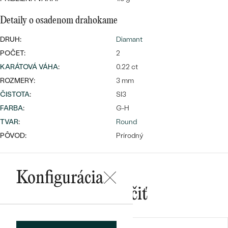
Detaily o osadenom drahokame
DRUH:
Diamant
POČET:
2
KARÁTOVÁ VÁHA
:
0.22 ct
Bestsellery
ROZMERY:
3 mm
ČISTOTA
:
SI3
FARBA
:
G-H
TVAR
:
Round
OBJAVIŤ
PÔVOD:
Prírodný
Konfigurácia
Mohlo by sa vám páčiť