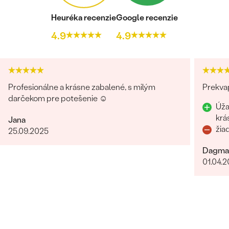
Heuréka recenzie
Google recenzie
4.9
4.9
Profesionálne a krásne zabalené, s milým
Prekvap
darčekom pre potešenie ☺️
Úža
krá
Jana
žia
25.09.2025
Dagma
01.04.