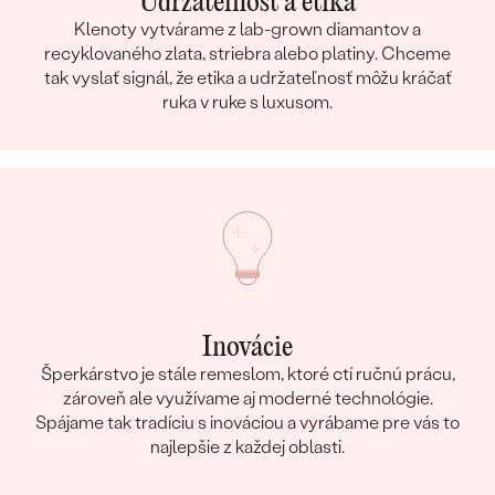
Udržateľnosť a etika
Klenoty vytvárame z lab-grown diamantov a
recyklovaného zlata, striebra alebo platiny. Chceme
tak vyslať signál, že etika a udržateľnosť môžu kráčať
ruka v ruke s luxusom.
Inovácie
Šperkárstvo je stále remeslom, ktoré ctí ručnú prácu,
zároveň ale využívame aj moderné technológie.
Spájame tak tradíciu s inováciou a vyrábame pre vás to
najlepšie z každej oblasti.