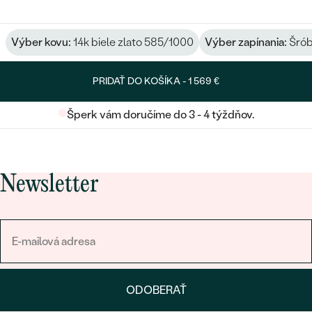
Výber kovu:
14k biele zlato 585/1000
Výber zapínania:
Šrób
PRIDAŤ DO KOŠÍKA -
1 569 €
Šperk vám doručíme do 3 - 4 týždňov.
Newsletter
ODOBERAŤ