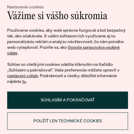
Nastavenie cookies
Vážime si vášho súkromia
Pripojte sa k nám!
Používame cookies, aby web správne fungoval a bol bezpečný
tak, ako očakávate. S vaším súhlasom ich využívame aj na
personalizáciu reklám a analýzu návštevnosti, čo nám pomáha
web vylepšovať. Pozrite sa, ako
Google spracováva osobné
údaje
.
Súhlas so všetkými cookies udelíte kliknutím na tlačidlo
„Súhlasím a pokračovať". Vaše preferencie môžete upraviť v
nastavení volieb
. Podrobnosti a všetky dôležité informácie
© 2011 - 2026, Eppi.sk
nájdete
tu
.
SÚHLASÍM A POKRAČOVAŤ
POUŽIŤ LEN TECHNICKÉ COOKIES
Nákupný košík
ZĽAVA NA PRVÝ NÁKUP